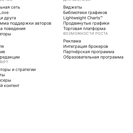
ьная сеть
Виджеты
 Love
Библиотеки графиков
и друга
Lightweight Charts™
мма поддержки авторов
Продвинутые графики
а поведения
Торговая платформа
аторы
ВОЗМОЖНОСТИ РОСТА
Реклама
ля
Интеграция брокеров
ние
Партнёрская программа
редакции
Образовательная программа
RIPT
торы и стратегии
рты
нсеры
й контент