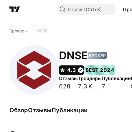
Поиск
Пр
Брокеры
/
DNSE
DNSE
БРОКЕР
4.3
BEST 2024
Отзывы
Трейдеры
Публикации
628
7.3 K
7
Обзор
Отзывы
Публикации