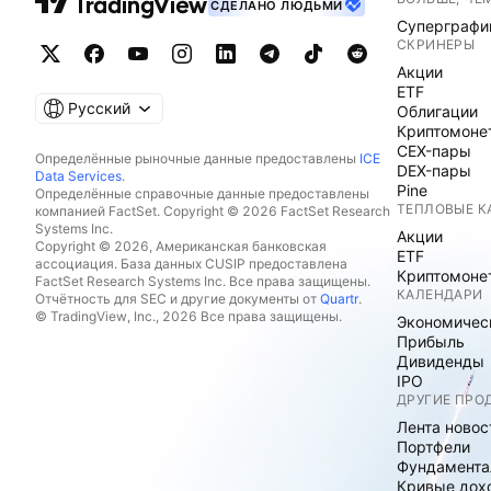
СДЕЛАНО ЛЮДЬМИ
Суперграфи
СКРИНЕРЫ
Акции
ETF
Русский
Облигации
Криптомоне
CEX-пары
Определённые рыночные данные предоставлены
ICE
DEX-пары
Data Services
.
Pine
Определённые справочные данные предоставлены
ТЕПЛОВЫЕ К
компанией FactSet. Copyright © 2026 FactSet Research
Systems Inc.
Акции
Copyright © 2026, Американская банковская
ETF
ассоциация. База данных CUSIP предоставлена
Криптомоне
FactSet Research Systems Inc. Все права защищены.
КАЛЕНДАРИ
Отчётность для SEC и другие документы от
Quartr
.
© TradingView, Inc., 2026 Все права защищены.
Экономичес
Прибыль
Дивиденды
IPO
ДРУГИЕ ПРО
Лента новос
Портфели
Фундамента
Кривые дох