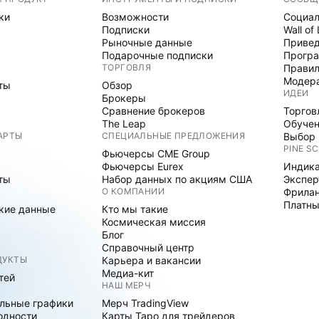
ки
Возможности
Социал
Подписки
Wall of
Рыночные данные
Привед
Подарочные подписки
Програ
ТОРГОВЛЯ
Правил
Модер
ты
Обзор
ИДЕИ
Брокеры
Сравнение брокеров
Торгов
The Leap
Обуче
АРТЫ
СПЕЦИАЛЬНЫЕ ПРЕДЛОЖЕНИЯ
Выбор 
PINE SC
Фьючерсы CME Group
Фьючерсы Eurex
Индика
ты
Набор данных по акциям США
Экспе
О КОМПАНИИ
Фрила
Платны
кие данные
Кто мы такие
Космическая миссия
Блог
Справочный центр
ДУКТЫ
Карьера и вакансии
Медиа-кит
тей
НАШ МЕРЧ
льные графики
Мерч TradingView
одности
Карты Таро для трейдеров