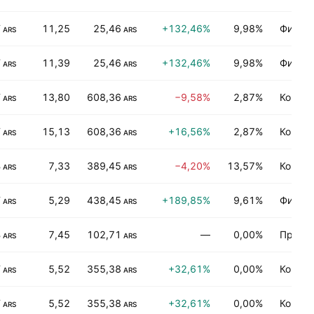
T
11,25
25,46
+132,46%
9,98%
Финан
ARS
ARS
T
11,39
25,46
+132,46%
9,98%
Финан
ARS
ARS
T
13,80
608,36
−9,58%
2,87%
Коммун
ARS
ARS
T
15,13
608,36
+16,56%
2,87%
Коммун
ARS
ARS
B
7,33
389,45
−4,20%
13,57%
Коммун
ARS
ARS
T
5,29
438,45
+189,85%
9,61%
Финан
ARS
ARS
B
7,45
102,71
—
0,00%
Произв
ARS
ARS
T
5,52
355,38
+32,61%
0,00%
Коммун
ARS
ARS
T
5,52
355,38
+32,61%
0,00%
Коммун
ARS
ARS