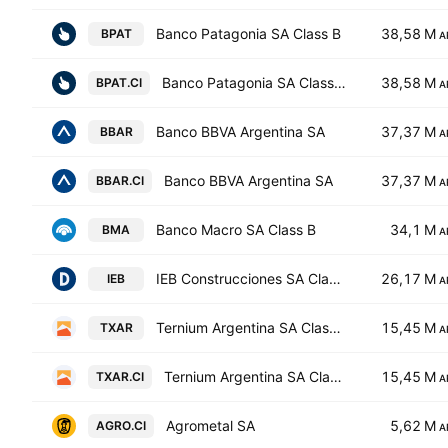
Banco Patagonia SA Class B
38,58 M
BPAT
A
Banco Patagonia SA Class B
38,58 M
BPAT.CI
A
Banco BBVA Argentina SA
37,37 M
BBAR
A
Banco BBVA Argentina SA
37,37 M
BBAR.CI
A
Banco Macro SA Class B
34,1 M
BMA
A
IEB Construcciones SA Class B
26,17 M
IEB
A
Ternium Argentina SA Class A
15,45 M
TXAR
A
Ternium Argentina SA Class A
15,45 M
TXAR.CI
A
Agrometal SA
5,62 M
AGRO.CI
A