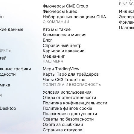
PINE SC
Фьючерсы CME Group
Фьючерсы Eurex
Индика
ты
Набор данных по акциям США
Экспе
О КОМПАНИИ
Фрила
Платны
кие данные
Кто мы такие
Космическая миссия
Блог
Справочный центр
ДУКТЫ
Карьера и вакансии
Медиа-кит
тей
НАШ МЕРЧ
льные графики
Мерч TradingView
одности
Карты Таро для трейдеров
Часы C63 TradeTime
мика
ПОЛИТИКА И БЕЗОПАСНОСТЬ
Условия использования
Я
Отказ от ответственности
Политика конфиденциальности
 Desktop
Политика файлов cookie
Положение о доступности
Советы по безопасности
Охота за ошибками
Страница статусов