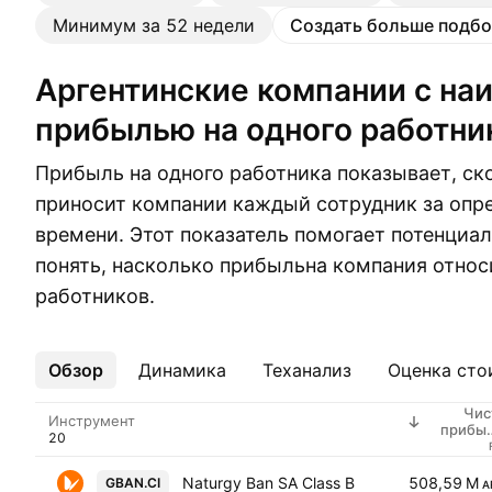
Минимум за 52 недели
Создать больше подбо
Аргентинские компании с наибольшей
прибылью на одного работни
Прибыль на одного работника показывает, с
приносит компании каждый сотрудник за опр
времени. Этот показатель помогает потенци
понять, насколько прибыльна компания относ
работников.
Обзор
Ещё
Динамика
Теханализ
Оценка сто
Чис
Инструмент
прибы
работни
Naturgy Ban SA Class B
508,59 M
GBAN.CI
A