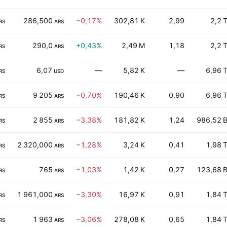
286,500
−0,17%
302,81 K
2,99
2,2 
RS
ARS
290,0
+0,43%
2,49 M
1,18
2,2 
RS
ARS
6,07
—
5,82 K
—
6,96 
RS
USD
9 205
−0,70%
190,46 K
0,90
6,96 
RS
ARS
2 855
−3,38%
181,82 K
1,24
986,52 
RS
ARS
2 320,000
−1,28%
3,24 K
0,41
1,98 
RS
ARS
765
−1,03%
1,42 K
0,27
123,68 
RS
ARS
1 961,000
−3,30%
16,97 K
0,91
1,84 
RS
ARS
1 963
−3,06%
278,08 K
0,65
1,84 
RS
ARS