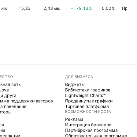
B
15,33
2,43
+179,13%
0,00%
Промы
ARS
ARS
ЕСТВО
ДЛЯ БИЗНЕСА
ьная сеть
Виджеты
 Love
Библиотеки графиков
и друга
Lightweight Charts™
мма поддержки авторов
Продвинутые графики
а поведения
Торговая платформа
аторы
ВОЗМОЖНОСТИ РОСТА
Реклама
ля
Интеграция брокеров
ние
Партнёрская программа
редакции
Образовательная программа