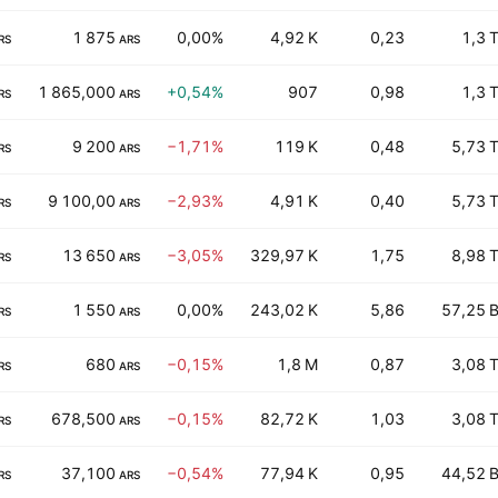
1 875
0,00%
4,92 K
0,23
1,3 
RS
ARS
1 865,000
+0,54%
907
0,98
1,3 
RS
ARS
9 200
−1,71%
119 K
0,48
5,73 
RS
ARS
9 100,00
−2,93%
4,91 K
0,40
5,73 
RS
ARS
13 650
−3,05%
329,97 K
1,75
8,98 
RS
ARS
1 550
0,00%
243,02 K
5,86
57,25 
RS
ARS
680
−0,15%
1,8 M
0,87
3,08 
RS
ARS
678,500
−0,15%
82,72 K
1,03
3,08 
RS
ARS
37,100
−0,54%
77,94 K
0,95
44,52 
RS
ARS