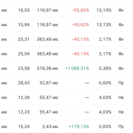
T
16,03
116,97
−55,62%
13,13%
Финан
ARS
ARS
T
15,94
116,97
−55,62%
13,13%
Финан
ARS
ARS
T
25,31
363,49
−40,13%
2,17%
Финан
ARS
ARS
T
25,04
363,49
−40,13%
2,17%
Финан
ARS
ARS
T
23,56
579,36
+1 088,31%
5,39%
Финан
ARS
ARS
B
29,43
52,67
—
0,00%
Произв
ARS
ARS
T
12,26
55,47
—
4,03%
Несыр
ARS
ARS
T
12,23
55,47
—
4,03%
Несыр
ARS
ARS
B
15,24
2,43
+179,13%
0,00%
Промы
ARS
ARS