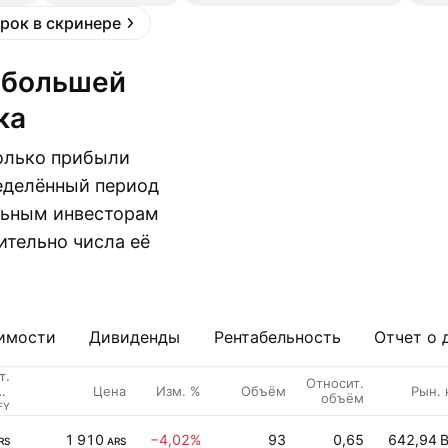
рок в скринере
ка
колько прибыли
еделённый период
альным инвесторам
ительно числа её
имости
Дивиденды
Рентабельность
Отчет о 
т.
Относит.
Цена
Изм. %
Объём
Рын. 
ль
объём
на
FY
ка
1 910
−4,02%
93
0,65
642,94 
RS
ARS