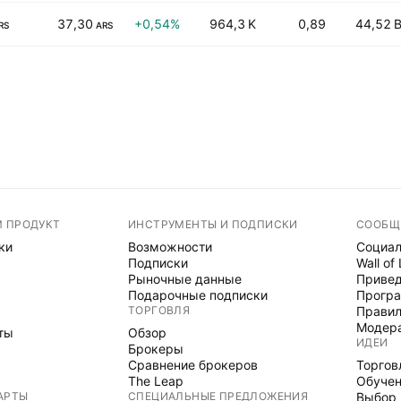
37,30
+0,54%
964,3 K
0,89
44,52 
RS
ARS
М ПРОДУКТ
ИНСТРУМЕНТЫ И ПОДПИСКИ
СООБЩ
ки
Возможности
Социал
Подписки
Wall of
Рыночные данные
Привед
Подарочные подписки
Програ
ТОРГОВЛЯ
Правил
Модер
ты
Обзор
ИДЕИ
Брокеры
Сравнение брокеров
Торгов
The Leap
Обуче
АРТЫ
СПЕЦИАЛЬНЫЕ ПРЕДЛОЖЕНИЯ
Выбор 