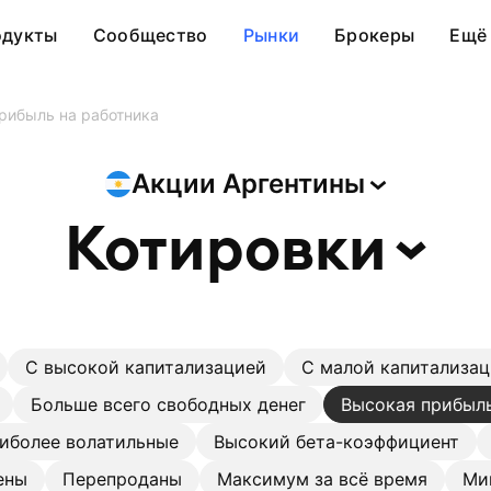
одукты
Сообщество
Рынки
Брокеры
Ещё
рибыль на работника
Акции
Аргентины
Котировки
С высокой капитализацией
С малой капитализа
Больше всего свободных денег
Высокая прибыль
иболее волатильные
Высокий бета-коэффициент
ены
Перепроданы
Максимум за всё время
Ми