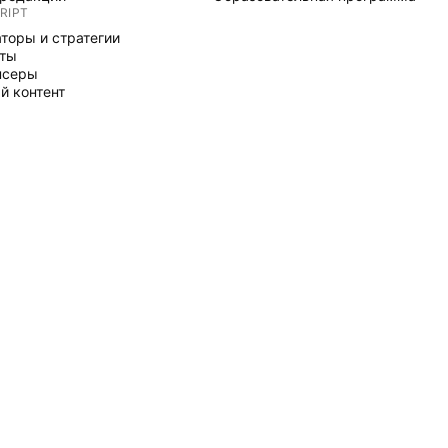
RIPT
торы и стратегии
рты
нсеры
й контент