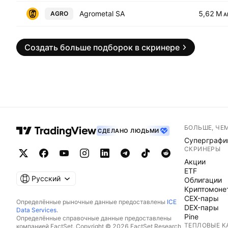
Agrometal SA
5,62 M
AGRO
A
Создать больше подборок в скринере
БОЛЬШЕ, ЧЕ
СДЕЛАНО ЛЮДЬМИ
Суперграфи
СКРИНЕРЫ
Акции
ETF
Русский
Облигации
Криптомоне
CEX-пары
Определённые рыночные данные предоставлены
ICE
DEX-пары
Data Services
.
Pine
Определённые справочные данные предоставлены
ТЕПЛОВЫЕ К
компанией FactSet. Copyright © 2026 FactSet Research