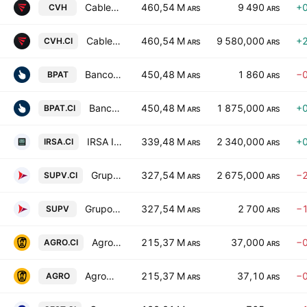
Cablevision Holding SA Class B
460,54 M
9 490
+
CVH
ARS
ARS
Cablevision Holding SA Class B
460,54 M
9 580,000
+
CVH.CI
ARS
ARS
Banco Patagonia SA Class B
450,48 M
1 860
−
BPAT
ARS
ARS
Banco Patagonia SA Class B
450,48 M
1 875,000
+
BPAT.CI
ARS
ARS
IRSA Inversiones y Representaciones SA
339,48 M
2 340,000
+
IRSA.CI
ARS
ARS
Grupo Supervielle SA Class B
327,54 M
2 675,000
−
SUPV.CI
ARS
ARS
Grupo Supervielle SA Class B
327,54 M
2 700
−
SUPV
ARS
ARS
Agrometal SA
215,37 M
37,000
−
AGRO.CI
ARS
ARS
Agrometal SA
215,37 M
37,10
−
AGRO
ARS
ARS