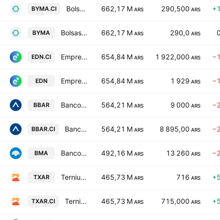
Bolsas y Mercados Argentinos SA
662,17 M
290,500
+
BYMA.CI
ARS
ARS
Bolsas y Mercados Argentinos SA
662,17 M
290,0
BYMA
ARS
ARS
Empresa Distribuidora Y Comercializadora Norte S.A. Class B
654,84 M
1 922,000
−
EDN.CI
ARS
ARS
Empresa Distribuidora Y Comercializadora Norte S.A. Class B
654,84 M
1 929
−
EDN
ARS
ARS
Banco BBVA Argentina SA
564,21 M
9 000
−
BBAR
ARS
ARS
Banco BBVA Argentina SA
564,21 M
8 895,00
−
BBAR.CI
ARS
ARS
Banco Macro SA Class B
492,16 M
13 260
−
BMA
ARS
ARS
Ternium Argentina SA Class A
465,73 M
716
+
TXAR
ARS
ARS
Ternium Argentina SA Class A
465,73 M
715,000
+
TXAR.CI
ARS
ARS