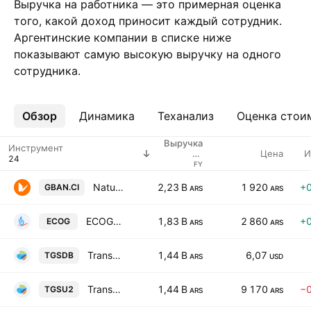
Выручка на работника — это примерная оценка
того, какой доход приносит каждый сотрудник.
Аргентинские компании в списке ниже
показывают самую высокую выручку на одного
сотрудника.
Обзор
Ещё
Динамика
Теханализ
Оценка стои
Выручка
Инструмент
Цена
И
на
работника
FY
Naturgy Ban SA Class B
2,23 B
1 920
+
GBAN.CI
ARS
ARS
ECOGAS Inversiones S.A. Class D
1,83 B
2 860
+
ECOG
ARS
ARS
Transportadora de Gas del Sur SA Class B
1,44 B
6,07
TGSDB
ARS
USD
Transportadora de Gas del Sur SA Class B
1,44 B
9 170
−
TGSU2
ARS
ARS