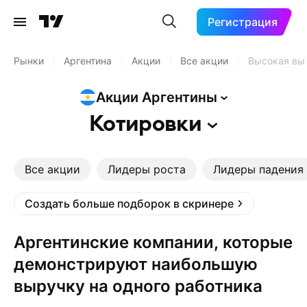
Регистрация
Рынки
/
Аргентина
/
Акции
/
Все акции
/
Высокая вы
Акции
Аргентины
Котировки
Все акции
Лидеры роста
Лидеры падения
Создать больше подборок в скринере
Аргентинские компании, которые
демонстрируют наибольшую
выручку на одного работника