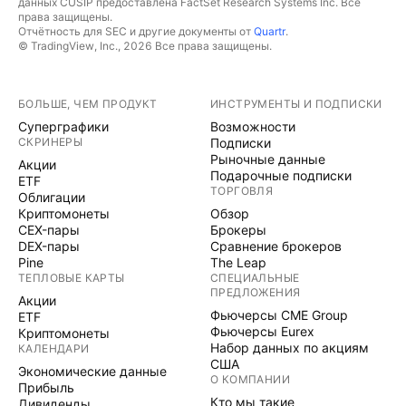
данных CUSIP предоставлена FactSet Research Systems Inc. Все
права защищены.
Отчётность для SEC и другие документы от
Quartr
.
© TradingView, Inc., 2026 Все права защищены.
БОЛЬШЕ, ЧЕМ ПРОДУКТ
ИНСТРУМЕНТЫ И ПОДПИСКИ
Суперграфики
Возможности
СКРИНЕРЫ
Подписки
Рыночные данные
Акции
Подарочные подписки
ETF
ТОРГОВЛЯ
Облигации
Криптомонеты
Обзор
CEX-пары
Брокеры
DEX-пары
Сравнение брокеров
Pine
The Leap
ТЕПЛОВЫЕ КАРТЫ
СПЕЦИАЛЬНЫЕ
ПРЕДЛОЖЕНИЯ
Акции
Фьючерсы CME Group
ETF
Фьючерсы Eurex
Криптомонеты
Набор данных по акциям
КАЛЕНДАРИ
США
Экономические данные
О КОМПАНИИ
Прибыль
Кто мы такие
Дивиденды