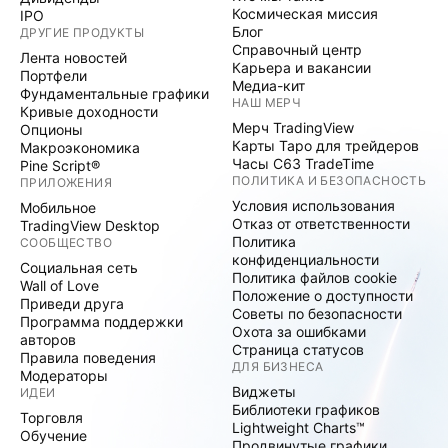
Космическая миссия
IPO
Блог
ДРУГИЕ ПРОДУКТЫ
Справочный центр
Лента новостей
Карьера и вакансии
Портфели
Медиа-кит
Фундаментальные графики
НАШ МЕРЧ
Кривые доходности
Мерч TradingView
Опционы
Карты Таро для трейдеров
Макроэкономика
Часы C63 TradeTime
Pine Script®
ПОЛИТИКА И БЕЗОПАСНОСТЬ
ПРИЛОЖЕНИЯ
Условия использования
Мобильное
Отказ от ответственности
TradingView Desktop
Политика
СООБЩЕСТВО
конфиденциальности
Социальная сеть
Политика файлов cookie
Wall of Love
Положение о доступности
Приведи друга
Советы по безопасности
Программа поддержки
Охота за ошибками
авторов
Страница статусов
Правила поведения
ДЛЯ БИЗНЕСА
Модераторы
Виджеты
ИДЕИ
Библиотеки графиков
Торговля
Lightweight Charts™
Обучение
Продвинутые графики