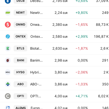
Deceuninck nv
2,195
+0,69%
37,09 K
DECB
EUR
Newtree Societe Anonyme
2,24
+9,80%
249
NEWT
EUR
Onward Medical N.V.
2,380
−1,65%
88,73 K
ONWD
EUR
Ontex Group N.V.
2,580
+2,99%
196,87 K
ONTEX
EUR
Biotalys NV
2,630
−1,87%
2,6 K
BTLS
EUR
Banimmo SA
2,98
0,00%
291
BANI
EUR
Hybrid Software Group PLC
3,80
−2,06%
2 K
HYSG
EUR
ABO-Group Environment NV
3,86
−1,03%
350
ABO
EUR
OPTION
4,00
+4,71%
6,02 K
OPTI
EUR
European Medical Solutions.
4,02
0,00%
146
ALEMS
EUR