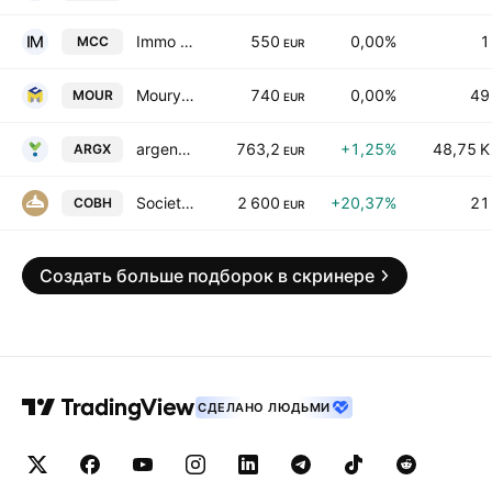
Immo Mechelen City Center NV
550
0,00%
1
MCC
EUR
Moury Construct SA
740
0,00%
49
MOUR
EUR
argenx SE
763,2
+1,25%
48,75 K
ARGX
EUR
Societe commerciale de brasserie
2 600
+20,37%
21
COBH
EUR
Создать больше подборок в скринере
СДЕЛАНО ЛЮДЬМИ