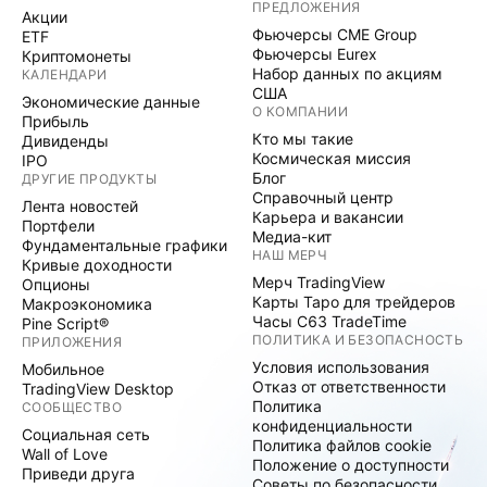
ПРЕДЛОЖЕНИЯ
Акции
Фьючерсы CME Group
ETF
Фьючерсы Eurex
Криптомонеты
Набор данных по акциям
КАЛЕНДАРИ
США
Экономические данные
О КОМПАНИИ
Прибыль
Кто мы такие
Дивиденды
Космическая миссия
IPO
Блог
ДРУГИЕ ПРОДУКТЫ
Справочный центр
Лента новостей
Карьера и вакансии
Портфели
Медиа-кит
Фундаментальные графики
НАШ МЕРЧ
Кривые доходности
Мерч TradingView
Опционы
Карты Таро для трейдеров
Макроэкономика
Часы C63 TradeTime
Pine Script®
ПОЛИТИКА И БЕЗОПАСНОСТЬ
ПРИЛОЖЕНИЯ
Условия использования
Мобильное
Отказ от ответственности
TradingView Desktop
Политика
СООБЩЕСТВО
конфиденциальности
Социальная сеть
Политика файлов cookie
Wall of Love
Положение о доступности
Приведи друга
Советы по безопасности