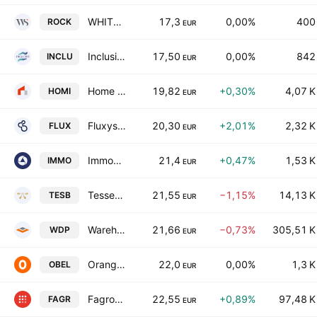
WHITESTONE GROUP
17,3
0,00%
400
ROCK
EUR
Inclusio SA
17,50
0,00%
842
INCLU
EUR
Home Invest Belgium SA
19,82
+0,30%
4,07 K
HOMI
EUR
Fluxys Belgium SA Class D
20,30
+2,01%
2,32 K
FLUX
EUR
Immobel SA
21,4
+0,47%
1,53 K
IMMO
EUR
Tessenderlo Group N.V.
21,55
−1,15%
14,13 K
TESB
EUR
Warehouses De Pauw SA
21,66
−0,73%
305,51 K
WDP
EUR
Orange Belgium SA
22,0
0,00%
1,3 K
OBEL
EUR
Fagron SA
22,55
+0,89%
97,48 K
FAGR
EUR