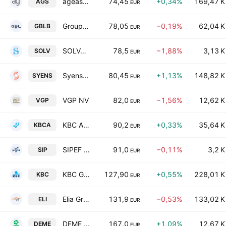
ageas SA/NV
74,45
+0,34%
169,47 K
AGS
EUR
Groupe Bruxelles Lambert SA
78,05
−0,19%
62,04 K
GBLB
EUR
SOLVAC S.A.
78,5
−1,88%
3,13 K
SOLV
EUR
Syensqo SA/NV
80,45
+1,13%
148,82 K
SYENS
EUR
VGP NV
82,0
−1,56%
12,62 K
VGP
EUR
KBC Ancora SCA
90,2
+0,33%
35,64 K
KBCA
EUR
SIPEF SA
91,0
−0,11%
3,2 K
SIP
EUR
KBC Group N.V.
127,90
+0,55%
228,01 K
KBC
EUR
Elia Group SA/NV
131,9
−0,53%
133,02 K
ELI
EUR
DEME Group NV
167,0
+1,09%
12,67 K
DEME
EUR