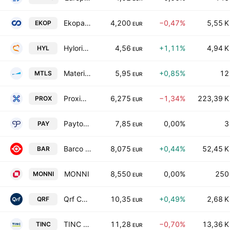
Ekopak NV
4,200
−0,47%
5,55 K
EKOP
EUR
Hyloris Pharmaceuticals SA
4,56
+1,11%
4,94 K
HYL
EUR
Materialise NV
5,95
+0,85%
12
MTLS
EUR
Proximus SA
6,275
−1,34%
223,39 K
PROX
EUR
Payton Planar Magnetics Ltd.
7,85
0,00%
3
PAY
EUR
Barco NV
8,075
+0,44%
52,45 K
BAR
EUR
MONNI
8,550
0,00%
250
MONNI
EUR
Qrf Comm. VA
10,35
+0,49%
2,68 K
QRF
EUR
TINC NV
11,28
−0,70%
13,36 K
TINC
EUR