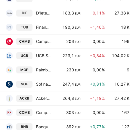
D'Ieteren Group SA/NV
183,3
−0,11%
27,38 K
DIE
EUR
Financiere de Tubize S.A.
190,6
−1,40%
18 K
TUB
EUR
Campine nv
206
0,00%
196
CAMB
EUR
UCB S.A.
223,1
−0,84%
194,02 K
UCB
EUR
Palmboomen Cultuur Maatschappij Mopoli (Palmeraies de Mopoli) NV
230
0,00%
9
MOP
EUR
Sofina SA
247,4
+0,81%
10,27 K
SOF
EUR
Ackermans & van Haaren NV
264,8
−1,19%
27,42 K
ACKB
EUR
Compagnie du Bois Sauvage SA
303
0,00%
167
COMB
EUR
Banque nationale de Belgique SA
392
+0,77%
122
BNB
EUR