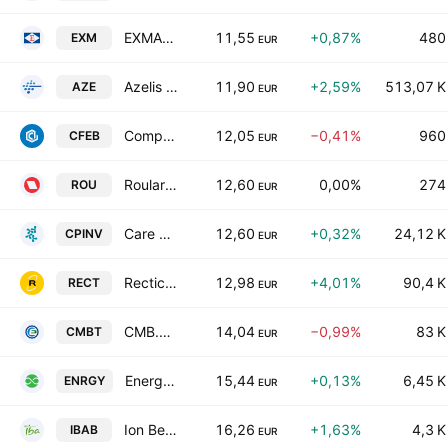
EXMAR NV
11,55
+0,87%
480
EXM
EUR
Azelis Group N.V.
11,90
+2,59%
513,07 K
AZE
EUR
Compagnie d'Entreprises CFE SA
12,05
−0,41%
960
CFEB
EUR
Roularta Media Group NV
12,60
0,00%
274
ROU
EUR
Care Property Invest SA
12,60
+0,32%
24,12 K
CPINV
EUR
Recticel SA
12,98
+4,01%
90,4 K
RECT
EUR
CMB.TECH NV
14,04
−0,99%
83 K
CMBT
EUR
EnergyVision NV
15,44
+0,13%
6,45 K
ENRGY
EUR
Ion Beam Applications SA
16,26
+1,63%
4,3 K
IBAB
EUR