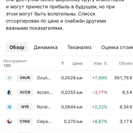
и могут принести прибыль в будущем, но при
этом могут быть волатильны. Список
отсортирован по цене и снабжён другими
важными показателями.
Обзор
Ещё
Динамика
Теханализ
Оценка стои
Инструмент
Цена
Изм. %
Объём
Oxurion NV
0,0028
+7,69%
561,76 K
OXUR
EUR
Accentis nv
0,0255
−3,77%
6,5 K
ACCB
EUR
Nyrstar NV
0,0644
+2,22%
6,34 K
NYR
EUR
Celyad Oncology SA
0,270
+8,87%
3,17 K
CYAD
EUR