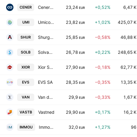
Cenergy Holdings SA
23,24
+0,52%
6,47 K
CENER
EUR
Umicore SA
23,82
+1,02%
425,07 K
UMI
EUR
Shurgard Self Storage Limited
25,85
−0,58%
46,88 K
SHUR
EUR
Solvay SA
26,78
+0,22%
248,65 K
SOLB
EUR
Xior Student Housing N.V.
27,90
−0,18%
62,77 K
XIOR
EUR
EVS SA
28,35
−0,35%
13,35 K
EVS
EUR
Van de Velde NV
29,9
−0,33%
1,67 K
VAN
EUR
Vastned
29,90
+0,17%
16,2 K
VASTB
EUR
Immo Moury SCA
32,0
+1,27%
96
IMMOU
EUR