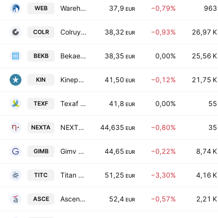
Warehouses Estates N.V.
37,9
−0,79%
963
WEB
EUR
Colruyt Group N.V.
38,32
−0,93%
26,97 K
COLR
EUR
Bekaert SA
38,35
0,00%
25,56 K
BEKB
EUR
Kinepolis Group NV
41,50
−0,12%
21,75 K
KIN
EUR
Texaf SA
41,8
0,00%
55
TEXF
EUR
NEXTENSA
44,635
−0,80%
35
NEXTA
EUR
Gimv NV
44,65
−0,22%
8,74 K
GIMB
EUR
Titan S.A.
51,25
−3,30%
4,16 K
TITC
EUR
Ascencio SA
52,4
−0,57%
2,21 K
ASCE
EUR