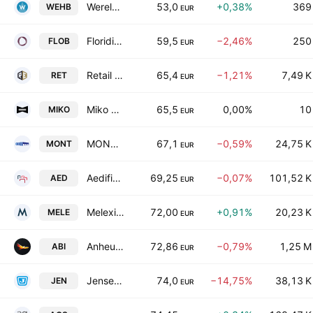
Wereldhave Belgium SCA
53,0
+0,38%
369
WEHB
EUR
Floridienne NV
59,5
−2,46%
250
FLOB
EUR
Retail Estates SA
65,4
−1,21%
7,49 K
RET
EUR
Miko NV
65,5
0,00%
10
MIKO
EUR
MONTEA NV
67,1
−0,59%
24,75 K
MONT
EUR
Aedifica SA
69,25
−0,07%
101,52 K
AED
EUR
Melexis NV
72,00
+0,91%
20,23 K
MELE
EUR
Anheuser-Busch InBev SA/NV
72,86
−0,79%
1,25 M
ABI
EUR
Jensen-Group NV
74,0
−14,75%
38,13 K
JEN
EUR