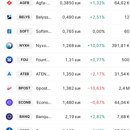
Agfa-Gevaert NV
0,3850
+1,32%
64,62 K
AGFB
EUR
Belysse Group NV
0,490
+2,51%
12
BELYS
EUR
Softimat S.A.
0,765
0,00%
60
SOFT
EUR
Nyxoah SA
1,268
+10,07%
391,81 K
NYXH
EUR
Fountain SA
1,31
+0,77%
500
FOU
EUR
ATENOR S.A.
1,350
−2,17%
31,54 K
ATEB
EUR
bpost SA
1,362
−10,63%
2,4 M
BPOST
EUR
Econocom Group SE Class D
1,480
−0,67%
44,04 K
ECONB
EUR
Banqup Group
2,19
+2,82%
7,68 K
BANQ
EUR