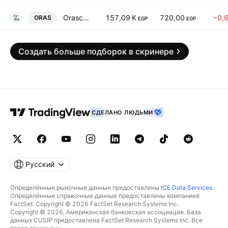
Orascom Construction Plc
157,09 K
720,00
−0,
ORAS
EGP
EGP
Создать больше подборок в скринере
СДЕЛАНО ЛЮДЬМИ
Русский
Определённые рыночные данные предоставлены
ICE Data Services
.
Определённые справочные данные предоставлены компанией
FactSet. Copyright © 2026 FactSet Research Systems Inc.
Copyright © 2026, Американская банковская ассоциация. База
данных CUSIP предоставлена FactSet Research Systems Inc. Все