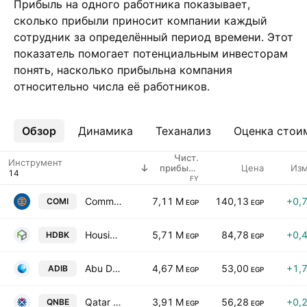
Прибыль на одного работника показывает,
сколько прибыли приносит компании каждый
сотрудник за определённый период времени. Этот
показатель помогает потенциальным инвесторам
понять, насколько прибыльна компания
относительно числа её работников.
Обзор
Ещё
Динамика
Теханализ
Оценка стои
Чист.
Инструмент
Цена
Изм
прибыль
на
FY
работника
Commercial International Bank - Egypt (CIB) S.A.E.
7,11 M
140,13
+0,
COMI
EGP
EGP
Housing & Development Bank
5,71 M
84,78
+0,
HDBK
EGP
EGP
Abu Dhabi Islamic Bank-Egypt
4,67 M
53,00
+1,
ADIB
EGP
EGP
Qatar National Bank
3,91 M
56,28
+0,
QNBE
EGP
EGP