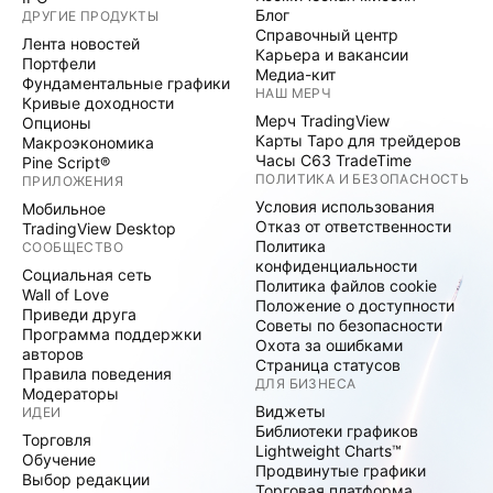
Блог
ДРУГИЕ ПРОДУКТЫ
Справочный центр
Лента новостей
Карьера и вакансии
Портфели
Медиа-кит
Фундаментальные графики
НАШ МЕРЧ
Кривые доходности
Мерч TradingView
Опционы
Карты Таро для трейдеров
Макроэкономика
Часы C63 TradeTime
Pine Script®
ПОЛИТИКА И БЕЗОПАСНОСТЬ
ПРИЛОЖЕНИЯ
Условия использования
Мобильное
Отказ от ответственности
TradingView Desktop
Политика
СООБЩЕСТВО
конфиденциальности
Социальная сеть
Политика файлов cookie
Wall of Love
Положение о доступности
Приведи друга
Советы по безопасности
Программа поддержки
Охота за ошибками
авторов
Страница статусов
Правила поведения
ДЛЯ БИЗНЕСА
Модераторы
Виджеты
ИДЕИ
Библиотеки графиков
Торговля
Lightweight Charts™
Обучение
Продвинутые графики
Выбор редакции
Торговая платформа