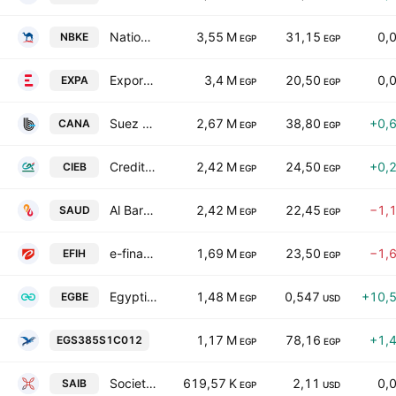
National Bank of Kuwait - Egypt
3,55 M
31,15
0,
NBKE
EGP
EGP
Export Development Bank of Egypt
3,4 M
20,50
0,
EXPA
EGP
EGP
Suez Canal Bank SAE
2,67 M
38,80
+0,
CANA
EGP
EGP
Credit Agricole Egypt
2,42 M
24,50
+0,
CIEB
EGP
EGP
Al Baraka Bank Egypt
2,42 M
22,45
−1,
SAUD
EGP
EGP
e-finance for Digital and Financial Investments S.A.E.
1,69 M
23,50
−1,
EFIH
EGP
EGP
Egyptian Gulf Bank
1,48 M
0,547
+10,
EGBE
EGP
USD
Ferchem Misr Co. for Fertilizers & Chemic
1,17 M
78,16
+1,
EGS385S1C012
EGP
EGP
Societe Arabe Internationale de Banque
619,57 K
2,11
0,
SAIB
EGP
USD