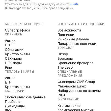
права защищены.
Отчётность для SEC и другие документы от
Quartr
.
© TradingView, Inc., 2026 Все права защищены.
БОЛЬШЕ, ЧЕМ ПРОДУКТ
ИНСТРУМЕНТЫ И ПОДПИСКИ
Суперграфики
Возможности
СКРИНЕРЫ
Подписки
Рыночные данные
Акции
Подарочные подписки
ETF
ТОРГОВЛЯ
Облигации
Криптомонеты
Обзор
CEX-пары
Брокеры
DEX-пары
Сравнение брокеров
Pine
The Leap
ТЕПЛОВЫЕ КАРТЫ
СПЕЦИАЛЬНЫЕ
ПРЕДЛОЖЕНИЯ
Акции
Фьючерсы CME Group
ETF
Фьючерсы Eurex
Криптомонеты
Набор данных по акциям
КАЛЕНДАРИ
США
Экономические данные
О КОМПАНИИ
Прибыль
Кто мы такие
Дивиденды
Космическая миссия
IPO