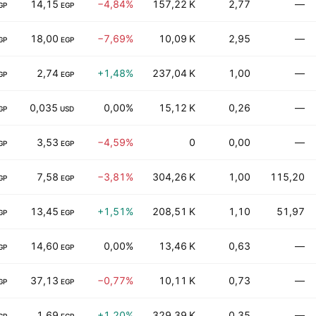
14,15
−4,84%
157,22 K
2,77
—
GP
EGP
18,00
−7,69%
10,09 K
2,95
—
GP
EGP
2,74
+1,48%
237,04 K
1,00
—
GP
EGP
0,035
0,00%
15,12 K
0,26
—
GP
USD
3,53
−4,59%
0
0,00
—
GP
EGP
7,58
−3,81%
304,26 K
1,00
115,20
GP
EGP
13,45
+1,51%
208,51 K
1,10
51,97
GP
EGP
14,60
0,00%
13,46 K
0,63
—
GP
EGP
37,13
−0,77%
10,11 K
0,73
—
GP
EGP
1,69
+1,20%
329,39 K
0,35
—