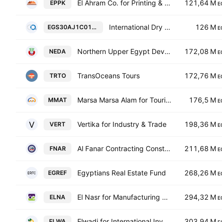
El Ahram Co. for Printing & Packing
121,64 M
EPPK
E
International Dry Ice Co.
126 M
EGS30AJ1C016-EGP
E
Northern Upper Egypt Development & Agricultural Production
172,08 M
NEDA
E
TransOceans Tours
172,76 M
TRTO
E
Marsa Marsa Alam for Tourism Development
176,5 M
MMAT
E
Vertika for Industry & Trade
198,36 M
VERT
E
Al Fanar Contracting Construction Trade Import & Export Co.
211,68 M
FNAR
E
Egyptians Real Estate Fund
268,26 M
EGREF
E
El Nasr for Manufacturing Agricultural Crops
294,32 M
ELNA
E
Elwadi for International Investment & Development
303,94 M
ELWA