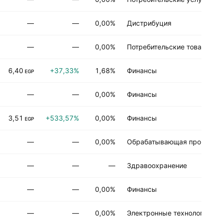
—
—
0,00%
Дистрибуция
—
—
0,00%
Потребительские товары д
6,40
+37,33%
1,68%
Финансы
EGP
—
—
0,00%
Финансы
3,51
+533,57%
0,00%
Финансы
EGP
—
—
0,00%
Обрабатывающая промыш
—
—
—
Здравоохранение
—
—
0,00%
Финансы
—
—
0,00%
Электронные технологии