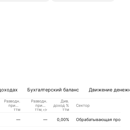
доходах
Бухгалтерский баланс
Движение денежн
Разводн.
Разводн.
Див.
Сектор
приб./
приб./
доход %
акцию
акцию,
TTM
TTM, г/г
TTM
рост
—
—
0,00%
Обрабатывающая промыш