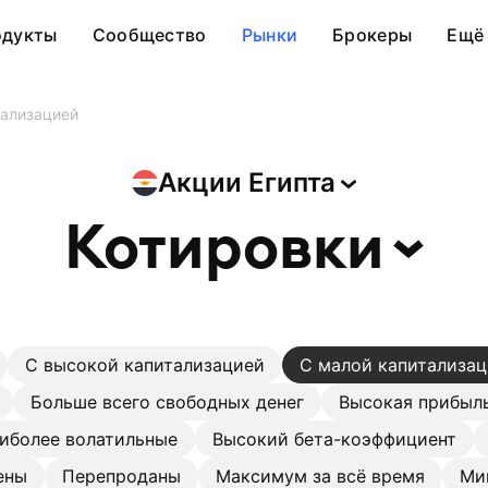
одукты
Сообщество
Рынки
Брокеры
Ещё
тализацией
Акции
Египта
Котировки
С высокой капитализацией
С малой капитализа
Больше всего свободных денег
Высокая прибыль
иболее волатильные
Высокий бета-коэффициент
ены
Перепроданы
Максимум за всё время
Ми