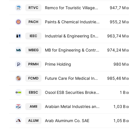
Remco for Touristic Villages Construction
947,7 M
RTVC
E
Paints & Chemical Industries Co.
955,2 M
PACH
E
Industrial & Engineering Enterprises Co.
963,74 M
IEEC
E
MB for Engineering & Contracting
974,24 M
MBEG
E
Prime Holding
980 M
PRMH
E
Future Care For Medical Industries
985,46 M
FCMD
E
Osool ESB Securities Brokerage
1 B
EBSC
E
Arabian Metal Industries and Industrial Investments
1,03 B
AMII
E
Arab Aluminum Co. SAE
1,05 B
ALUM
E