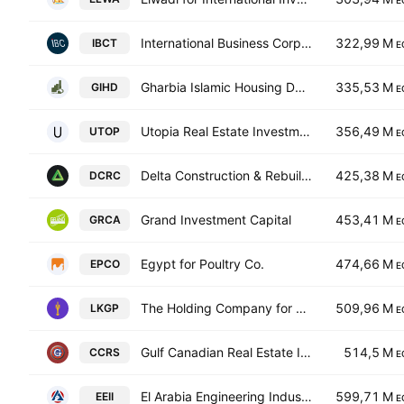
E
International Business Corp. for Trading & Agencies
322,99 M
IBCT
E
Gharbia Islamic Housing Development
335,53 M
GIHD
E
Utopia Real Estate Investment & Tourism SAE
356,49 M
UTOP
E
Delta Construction & Rebuilding Co.
425,38 M
DCRC
E
Grand Investment Capital
453,41 M
GRCA
E
Egypt for Poultry Co.
474,66 M
EPCO
E
The Holding Company for Financial Investment - The Lakah Group
509,96 M
LKGP
E
Gulf Canadian Real Estate Investment Co.
514,5 M
CCRS
E
El Arabia Engineering Industries
599,71 M
EEII
E