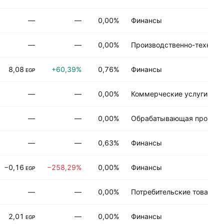
—
—
0,00%
Финансы
—
—
0,00%
Производственно-техниче
8,08
+60,39%
0,76%
Финансы
EGP
—
—
0,00%
Коммерческие услуги
—
—
0,00%
Обрабатывающая промыш
—
—
0,63%
Финансы
−0,16
−258,29%
0,00%
Финансы
EGP
—
—
0,00%
Потребительские товары д
2,01
—
0,00%
Финансы
EGP