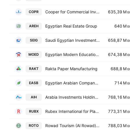
Cooper for Commercial Investment & Real Estate Development
635,39 M
COPR
E
Egyptian Real Estate Group
640 M
AREH
E
Saudi Egyptian Investment & Finance Co. SAE
658,87 M
SEIG
E
Egyptian Modern Education Systems
674,38 M
MOED
E
Rakta Paper Manufacturing
688,8 M
RAKT
E
Egyptian Arabian Company for Securities Brokerage EAC
714 M
EASB
E
Arabia Investments Holding SAE
768,16 M
AIH
E
Rubex International for Plastic & Acrylic Manufacturing
773,31 M
RUBX
E
Rowad Tourism (Al Rowad) Co
788,03 M
ROTO
E