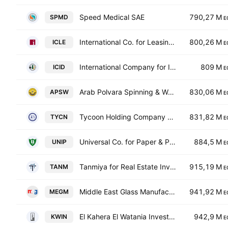
Speed Medical SAE
790,27 M
SPMD
E
International Co. for Leasing SAE
800,26 M
ICLE
E
International Company for Investment & Development
809 M
ICID
E
Arab Polvara Spinning & Weaving Co.
830,06 M
APSW
E
Tycoon Holding Company For Financial Investments
831,82 M
TYCN
E
Universal Co. for Paper & Packaging Materials-Unipack
884,5 M
UNIP
E
Tanmiya for Real Estate Investment
915,19 M
TANM
E
Middle East Glass Manufacturing SAE
941,92 M
MEGM
E
El Kahera El Watania Investment
942,9 M
KWIN
E