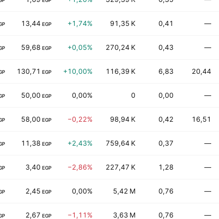
GP
EGP
13,44
+1,74%
91,35 K
0,41
—
GP
EGP
59,68
+0,05%
270,24 K
0,43
—
GP
EGP
130,71
+10,00%
116,39 K
6,83
20,44
GP
EGP
50,00
0,00%
0
0,00
—
GP
EGP
58,00
−0,22%
98,94 K
0,42
16,51
GP
EGP
11,38
+2,43%
759,64 K
0,37
—
GP
EGP
3,40
−2,86%
227,47 K
1,28
—
GP
EGP
2,45
0,00%
5,42 M
0,76
—
GP
EGP
2,67
−1,11%
3,63 M
0,76
—
GP
EGP