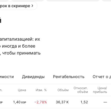
рок в скринере
апитализацией: их
 иногда и более
, чтобы принимать
имости
Дивиденды
Рентабельность
Отчет о 
Относит.
Цена/
п.
Цена
Изм. %
Объём
объём
прибыль
1,40
−2,78%
36,37 K
1,52
—
GP
EGP