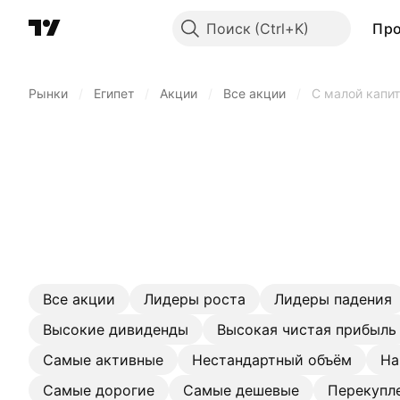
Поиск
Пр
Рынки
/
Египет
/
Акции
/
Все акции
/
С малой капи
Все акции
Лидеры роста
Лидеры падения
Высокие дивиденды
Высокая чистая прибыль
Самые активные
Нестандартный объём
На
Самые дорогие
Самые дешевые
Перекупл