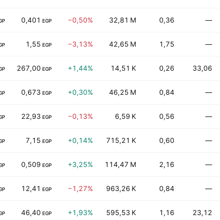
0,401
−0,50%
32,81 M
0,36
—
GP
EGP
1,55
−3,13%
42,65 M
1,75
—
GP
EGP
267,00
+1,44%
14,51 K
0,26
33,06
GP
EGP
0,673
+0,30%
46,25 M
0,84
—
GP
EGP
22,93
−0,13%
6,59 K
0,56
—
GP
EGP
7,15
+0,14%
715,21 K
0,60
—
GP
EGP
0,509
+3,25%
114,47 M
2,16
—
GP
EGP
12,41
−1,27%
963,26 K
0,84
—
GP
EGP
46,40
+1,93%
595,53 K
1,16
23,12
GP
EGP