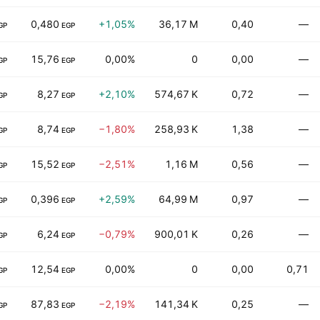
0,480
+1,05%
36,17 M
0,40
—
GP
EGP
15,76
0,00%
0
0,00
—
GP
EGP
8,27
+2,10%
574,67 K
0,72
—
GP
EGP
8,74
−1,80%
258,93 K
1,38
—
GP
EGP
15,52
−2,51%
1,16 M
0,56
—
GP
EGP
0,396
+2,59%
64,99 M
0,97
—
GP
EGP
6,24
−0,79%
900,01 K
0,26
—
GP
EGP
12,54
0,00%
0
0,00
0,71
GP
EGP
87,83
−2,19%
141,34 K
0,25
—
GP
EGP