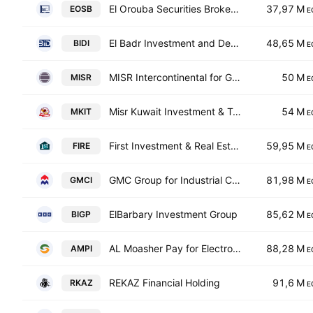
El Orouba Securities Brokerage
37,97 M
EOSB
E
El Badr Investment and Development - BID
48,65 M
BIDI
E
MISR Intercontinental for Granite & Marble
50 M
MISR
E
Misr Kuwait Investment & Trading Co.
54 M
MKIT
E
First Investment & Real Estate Development
59,95 M
FIRE
E
GMC Group for Industrial Commercial & Financial Investments
81,98 M
GMCI
E
ElBarbary Investment Group
85,62 M
BIGP
E
AL Moasher Pay for Electronic Payment and Collection (S.A.E)
88,28 M
AMPI
E
REKAZ Financial Holding
91,6 M
RKAZ
E