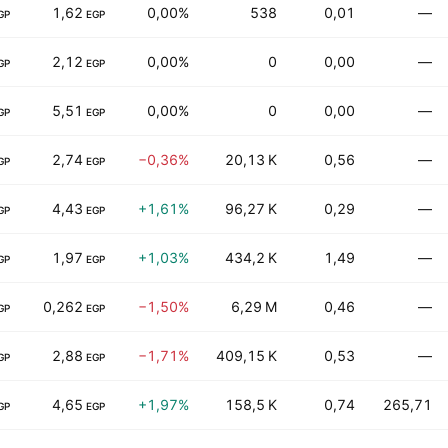
1,62
0,00%
538
0,01
—
GP
EGP
2,12
0,00%
0
0,00
—
GP
EGP
5,51
0,00%
0
0,00
—
GP
EGP
2,74
−0,36%
20,13 K
0,56
—
GP
EGP
4,43
+1,61%
96,27 K
0,29
—
GP
EGP
1,97
+1,03%
434,2 K
1,49
—
GP
EGP
0,262
−1,50%
6,29 M
0,46
—
GP
EGP
2,88
−1,71%
409,15 K
0,53
—
GP
EGP
4,65
+1,97%
158,5 K
0,74
265,71
GP
EGP