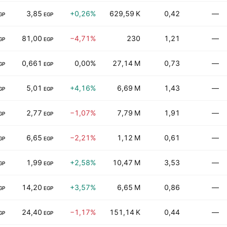
3,85
+0,26%
629,59 K
0,42
—
GP
EGP
81,00
−4,71%
230
1,21
—
GP
EGP
0,661
0,00%
27,14 M
0,73
—
GP
EGP
5,01
+4,16%
6,69 M
1,43
—
GP
EGP
2,77
−1,07%
7,79 M
1,91
—
GP
EGP
6,65
−2,21%
1,12 M
0,61
—
GP
EGP
1,99
+2,58%
10,47 M
3,53
—
GP
EGP
14,20
+3,57%
6,65 M
0,86
—
GP
EGP
24,40
−1,17%
151,14 K
0,44
—
GP
EGP