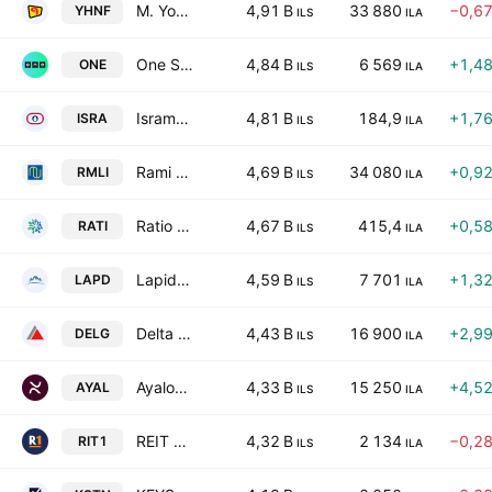
M. Yochananof & Sons (1988) Ltd.
4,91 B
33 880
−0,6
YHNF
ILS
ILA
One Software Technologies Ltd.
4,84 B
6 569
+1,4
ONE
ILS
ILA
Isramco Negev 2 Limited Partnership
4,81 B
184,9
+1,7
ISRA
ILS
ILA
Rami Levi Chain Stores Hashikma Marketing 2006 Ltd
4,69 B
34 080
+0,9
RMLI
ILS
ILA
Ratio Energies Limited Partnership
4,67 B
415,4
+0,5
RATI
ILS
ILA
Lapidoth Capital Ltd.
4,59 B
7 701
+1,3
LAPD
ILS
ILA
Delta Galil Industries Ltd.
4,43 B
16 900
+2,9
DELG
ILS
ILA
Ayalon Insurance Co., Ltd.
4,33 B
15 250
+4,5
AYAL
ILS
ILA
REIT 1 Ltd
4,32 B
2 134
−0,2
RIT1
ILS
ILA