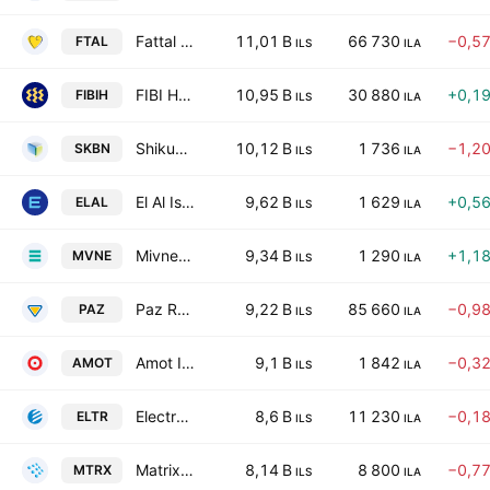
Fattal Holdings (1998) Ltd.
11,01 B
66 730
−0,5
FTAL
ILS
ILA
FIBI Holdings Ltd.
10,95 B
30 880
+0,1
FIBIH
ILS
ILA
Shikun & Binui Ltd.
10,12 B
1 736
−1,2
SKBN
ILS
ILA
El Al Israel Airlines Ltd
9,62 B
1 629
+0,5
ELAL
ILS
ILA
Mivne Real Estate (K.D) Ltd.
9,34 B
1 290
+1,1
MVNE
ILS
ILA
Paz Retail and Energy Ltd
9,22 B
85 660
−0,9
PAZ
ILS
ILA
Amot Investments Ltd.
9,1 B
1 842
−0,3
AMOT
ILS
ILA
Electra Ltd
8,6 B
11 230
−0,1
ELTR
ILS
ILA
Matrix IT Ltd.
8,14 B
8 800
−0,7
MTRX
ILS
ILA