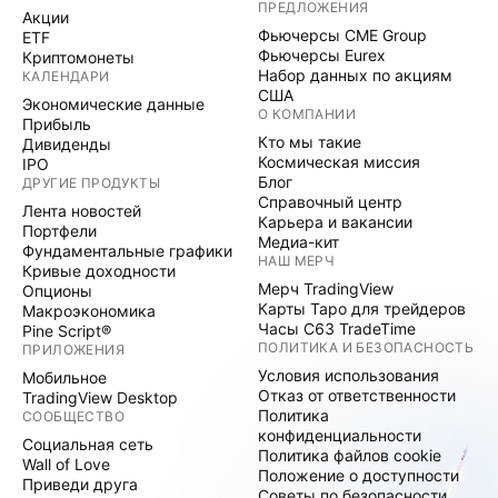
ПРЕДЛОЖЕНИЯ
Акции
Фьючерсы CME Group
ETF
Фьючерсы Eurex
Криптомонеты
Набор данных по акциям
КАЛЕНДАРИ
США
Экономические данные
О КОМПАНИИ
Прибыль
Кто мы такие
Дивиденды
Космическая миссия
IPO
Блог
ДРУГИЕ ПРОДУКТЫ
Справочный центр
Лента новостей
Карьера и вакансии
Портфели
Медиа-кит
Фундаментальные графики
НАШ МЕРЧ
Кривые доходности
Мерч TradingView
Опционы
Карты Таро для трейдеров
Макроэкономика
Часы C63 TradeTime
Pine Script®
ПОЛИТИКА И БЕЗОПАСНОСТЬ
ПРИЛОЖЕНИЯ
Условия использования
Мобильное
Отказ от ответственности
TradingView Desktop
Политика
СООБЩЕСТВО
конфиденциальности
Социальная сеть
Политика файлов cookie
Wall of Love
Положение о доступности
Приведи друга
Советы по безопасности