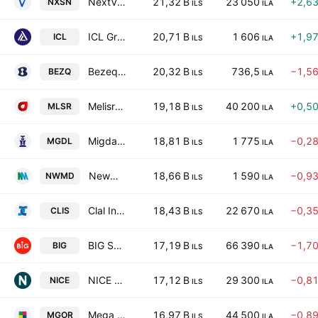
NextVison Stabilized Systems, Ltd.
21,32 B
23 050
+2,6
NXSN
ILS
ILA
ICL Group Ltd.
20,71 B
1 606
+1,9
ICL
ILS
ILA
Bezeq The Israel Telecommunication Corp. Ltd.
20,32 B
736,5
−1,5
BEZQ
ILS
ILA
Melisron Limited
19,18 B
40 200
+0,5
MLSR
ILS
ILA
Migdal Insurance & Financial Holdings Ltd.
18,81 B
1 775
−0,2
MGDL
ILS
ILA
Newmed Energy Limited Partnership
18,66 B
1 590
−0,9
NWMD
ILS
ILA
Clal Insurance Enterprises Holdings Limited
18,43 B
22 670
−0,3
CLIS
ILS
ILA
BIG Shopping Centers Ltd.
17,19 B
66 390
−1,7
BIG
ILS
ILA
NICE Ltd.
17,12 B
29 300
−0,8
NICE
ILS
ILA
Mega Or Holdings Ltd
16,97 B
44 500
−0,8
MGOR
ILS
ILA