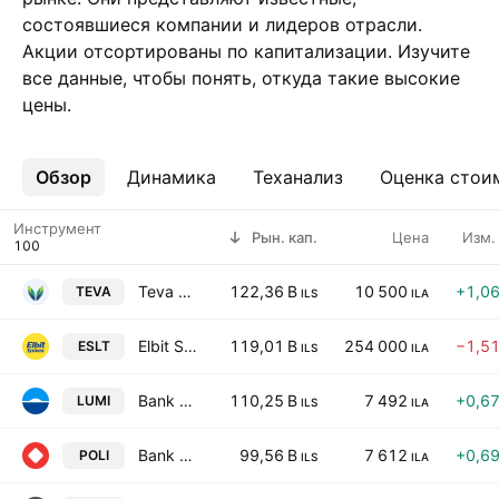
состоявшиеся компании и лидеров отрасли.
Акции отсортированы по капитализации. Изучите
все данные, чтобы понять, откуда такие высокие
цены.
Обзор
Ещё
Динамика
Теханализ
Оценка стои
Инструмент
Рын. кап.
Цена
Изм.
Teva Pharmaceutical Industries Limited
122,36 B
10 500
+1,0
TEVA
ILS
ILA
Elbit Systems Ltd
119,01 B
254 000
−1,5
ESLT
ILS
ILA
Bank Leumi Le-Israel B.M.
110,25 B
7 492
+0,6
LUMI
ILS
ILA
Bank Hapoalim BM
99,56 B
7 612
+0,6
POLI
ILS
ILA