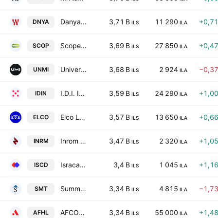
Danya Cebus Ltd
3,71 B
11 290
+0,7
DNYA
ILS
ILA
Scope Metals Group Ltd
3,69 B
27 850
+0,4
SCOP
ILS
ILA
Universal Motors Israel Ltd.
3,68 B
2 924
−0,3
UNMI
ILS
ILA
I.D.I. Insurance Company Ltd.
3,59 B
24 290
+1,0
IDIN
ILS
ILA
Elco Ltd.
3,57 B
13 650
+0,6
ELCO
ILS
ILA
Inrom Construction Industries Ltd
3,47 B
2 320
+1,0
INRM
ILS
ILA
Isracard Ltd.
3,4 B
1 045
+1,1
ISCD
ILS
ILA
Summit Real Estate Holdings Ltd
3,34 B
4 815
−1,7
SMT
ILS
ILA
AFCON Holdings Ltd
3,34 B
55 000
+1,4
AFHL
ILS
ILA