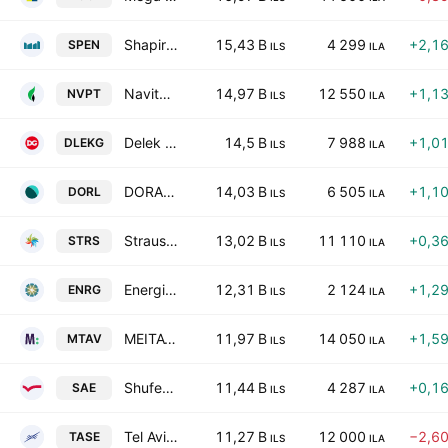
Shapir Engineering and Industry Ltd
15,43 B
4 299
+2,1
SPEN
ILS
ILA
Navitas Petroleum LP
14,97 B
12 550
+1,1
NVPT
ILS
ILA
Delek Group Ltd.
14,5 B
7 988
+1,0
DLEKG
ILS
ILA
DORAL GROUP RENEWABLE ENERGY RESOURCES LTD
14,03 B
6 505
+1,1
DORL
ILS
ILA
Strauss Group Ltd
13,02 B
11 110
+0,3
STRS
ILS
ILA
Energix-Renewable Energies Ltd.
12,31 B
2 124
+1,2
ENRG
ILS
ILA
MEITAV INVESTMENTS HOUSE LTD
11,97 B
14 050
+1,5
MTAV
ILS
ILA
Shufersal Ltd Class B
11,44 B
4 287
+0,1
SAE
ILS
ILA
Tel Aviv Stock Exchange Ltd.
11,27 B
12 000
−2,6
TASE
ILS
ILA