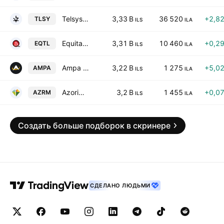
Telsys Ltd.
3,33 B
36 520
+2,8
TLSY
ILS
ILA
Equital Ltd.
3,31 B
10 460
+0,2
EQTL
ILS
ILA
Ampa Ltd.
3,22 B
1 275
+5,0
AMPA
ILS
ILA
Azorim Investment Dev & Const Co. Ltd.
3,2 B
1 455
+0,0
AZRM
ILS
ILA
Создать больше подборок в скринере
СДЕЛАНО ЛЮДЬМИ