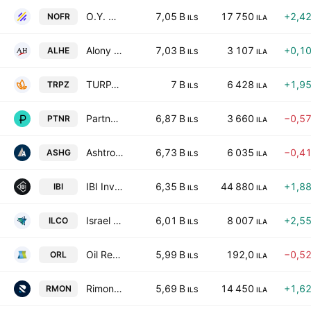
O.Y. NOFAR ENERGY LTD
7,05 B
17 750
+2,4
NOFR
ILS
ILA
Alony Hetz Properties & Investments Ltd.
7,03 B
3 107
+0,1
ALHE
ILS
ILA
TURPAZ INDUSTRIES LTD
7 B
6 428
+1,9
TRPZ
ILS
ILA
Partner Communications Co. Ltd.
6,87 B
3 660
−0,5
PTNR
ILS
ILA
Ashtrom Group Ltd.
6,73 B
6 035
−0,4
ASHG
ILS
ILA
IBI Investment House Ltd.
6,35 B
44 880
+1,8
IBI
ILS
ILA
Israel Corporation Ltd.
6,01 B
8 007
+2,5
ILCO
ILS
ILA
Oil Refineries Ltd.
5,99 B
192,0
−0,5
ORL
ILS
ILA
Rimon Consulting & Management Services Ltd.
5,69 B
14 450
+1,6
RMON
ILS
ILA