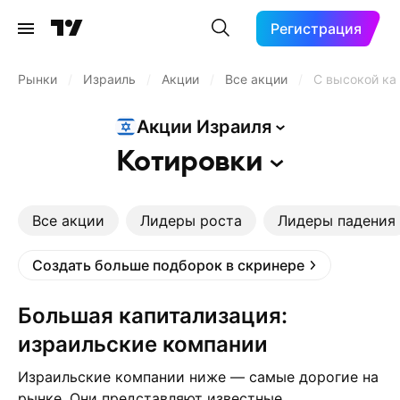
Регистрация
Рынки
/
Израиль
/
Акции
/
Все акции
/
С высокой ка
Акции
Израиля
Котировки
Все акции
Лидеры роста
Лидеры падения
Создать больше подборок в скринере
Большая капитализация:
израильские компании
Израильские компании ниже — самые дорогие на
рынке. Они представляют известные,