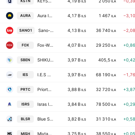
KEYSTONE INFRA LTD
4,19 B
2 050
−0,3
KSTN
ILS
ILA
Aura Investments Limited
4,17 B
1 467
−3,1
AURA
ILS
ILA
Sano-Brunos Enterprises Ltd.
4,13 B
36 740
−2,0
SANO1
ILS
ILA
Fox-Wizel Ltd.
4,07 B
29 250
+0,8
FOX
ILS
ILA
SHIKUN & BINUI ENERGY LTD
3,97 B
405,5
+0,4
SBEN
ILS
ILA
I.E.S Holdings Ltd.
3,97 B
68 190
−1,7
IES
ILS
ILA
Priortech Limited
3,88 B
32 720
+3,8
PRTC
ILS
ILA
Isras Investment Co. Ltd.
3,84 B
78 500
+0,2
ISRS
ILS
ILA
Blue Square Real Estate Ltd
3,82 B
31 310
+0,5
BLSR
ILS
ILA
Mivtach Shamir Holdings Ltd.
3,75 B
38 550
+0,0
MISH
ILS
ILA