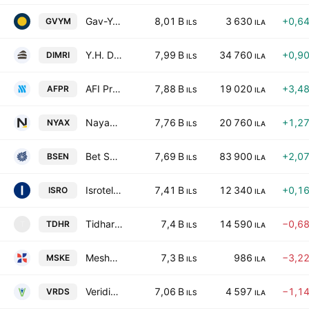
Gav-Yam Lands Corp. Ltd
8,01 B
3 630
+0,6
GVYM
ILS
ILA
Y.H. Dimri Construction and Development Ltd
7,99 B
34 760
+0,9
DIMRI
ILS
ILA
AFI Properties Ltd
7,88 B
19 020
+3,4
AFPR
ILS
ILA
Nayax Ltd.
7,76 B
20 760
+1,2
NYAX
ILS
ILA
Bet Shemesh Engines Holdings (1997) Ltd.
7,69 B
83 900
+2,0
BSEN
ILS
ILA
Isrotel Ltd.
7,41 B
12 340
+0,1
ISRO
ILS
ILA
Tidhar Group Ltd
7,4 B
14 590
−0,6
TDHR
T
ILS
ILA
Meshek Energy Renewable Energies Ltd.
7,3 B
986
−3,2
MSKE
ILS
ILA
Veridis Environment Ltd.
7,06 B
4 597
−1,1
VRDS
ILS
ILA