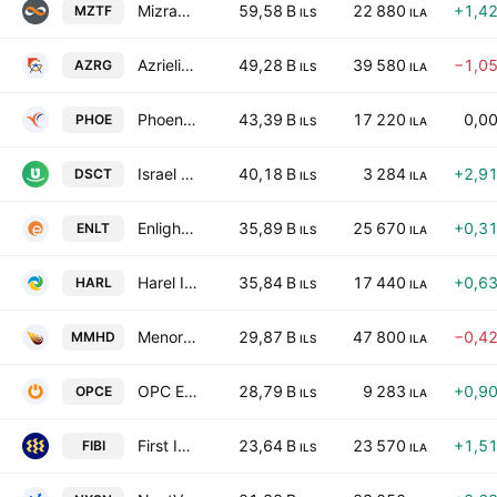
Mizrahi Tefahot Bank Ltd
59,58 B
22 880
+1,4
MZTF
ILS
ILA
Azrieli Group Ltd.
49,28 B
39 580
−1,0
AZRG
ILS
ILA
Phoenix Financial Ltd
43,39 B
17 220
0,0
PHOE
ILS
ILA
Israel Discount Bank Limited Class A
40,18 B
3 284
+2,9
DSCT
ILS
ILA
Enlight Renewable Energy Ltd
35,89 B
25 670
+0,3
ENLT
ILS
ILA
Harel Insurance Investments & Financial Services Ltd.
35,84 B
17 440
+0,6
HARL
ILS
ILA
Menora Mivtachim Holdings Ltd.
29,87 B
47 800
−0,4
MMHD
ILS
ILA
OPC Energy Ltd.
28,79 B
9 283
+0,9
OPCE
ILS
ILA
First International Bank of Israel Ltd
23,64 B
23 570
+1,5
FIBI
ILS
ILA