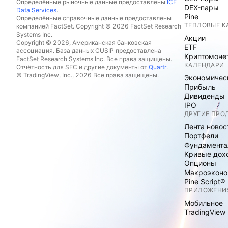
Определённые рыночные данные предоставлены
ICE
DEX-пары
Data Services
.
Pine
Определённые справочные данные предоставлены
ТЕПЛОВЫЕ К
компанией FactSet. Copyright © 2026 FactSet Research
Systems Inc.
Акции
Copyright © 2026, Американская банковская
ETF
ассоциация. База данных CUSIP предоставлена
Криптомоне
FactSet Research Systems Inc. Все права защищены.
КАЛЕНДАРИ
Отчётность для SEC и другие документы от
Quartr
.
© TradingView, Inc., 2026 Все права защищены.
Экономичес
Прибыль
Дивиденды
IPO
ДРУГИЕ ПРО
Лента новос
Портфели
Фундамента
Кривые дох
Опционы
Макроэконо
Pine Script®
ПРИЛОЖЕНИ
Мобильное
TradingView