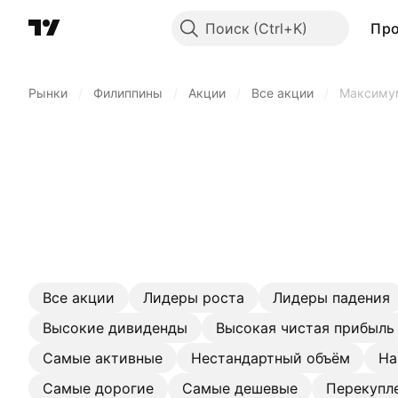
Поиск
Пр
Рынки
/
Филиппины
/
Акции
/
Все акции
/
Максимум
Все акции
Лидеры роста
Лидеры падения
Высокие дивиденды
Высокая чистая прибыль
Самые активные
Нестандартный объём
На
Самые дорогие
Самые дешевые
Перекупл