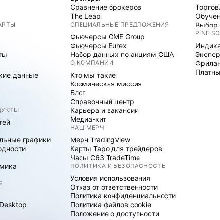
Сравнение брокеров
Торгов
The Leap
Обуче
АРТЫ
СПЕЦИАЛЬНЫЕ ПРЕДЛОЖЕНИЯ
Выбор 
PINE SC
Фьючерсы CME Group
Фьючерсы Eurex
Индика
ты
Набор данных по акциям США
Экспе
О КОМПАНИИ
Фрила
Платны
кие данные
Кто мы такие
Космическая миссия
Блог
Справочный центр
ДУКТЫ
Карьера и вакансии
Медиа-кит
тей
НАШ МЕРЧ
льные графики
Мерч TradingView
одности
Карты Таро для трейдеров
Часы C63 TradeTime
мика
ПОЛИТИКА И БЕЗОПАСНОСТЬ
Условия использования
Я
Отказ от ответственности
Политика конфиденциальности
 Desktop
Политика файлов cookie
Положение о доступности