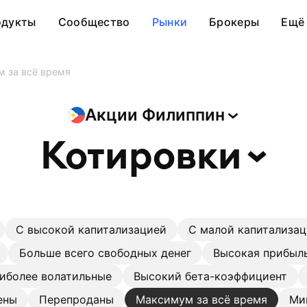
одукты
Сообщество
Рынки
Брокеры
Ещё
 за всё время
Акции
Филиппин
Котировки
С высокой капитализацией
С малой капитализа
Больше всего свободных денег
Высокая прибыль
иболее волатильные
Высокий бета-коэффициент
ены
Перепроданы
Максимум за всё время
Ми