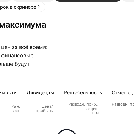
рок в скринере
цен за всё время:
и финансовые
ольше будут
имости
Дивиденды
Рентабельность
Отчет о 
Разводн. приб./
Разводн. п
Рын.
Цена/
акцию
кап.
прибыль
TTM