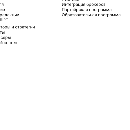
ля
Интеграция брокеров
ние
Партнёрская программа
редакции
Образовательная программа
RIPT
торы и стратегии
рты
нсеры
й контент