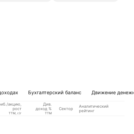
доходах
Бухгалтерский баланс
Движение денежн
риб./акцию,
Див.
Аналитический
Сектор
рост
доход %
рейтинг
TTM, г/г
TTM