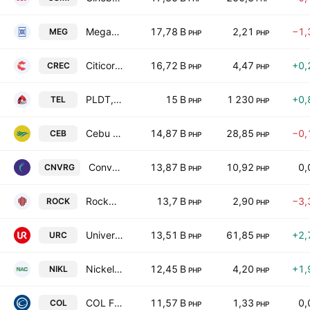
Megaworld Corp.
17,78 B
2,21
−1,
MEG
PHP
PHP
Citicore Renewable Energy Corp.
16,72 B
4,47
+0,
CREC
PHP
PHP
PLDT, Inc.
15 B
1 230
+0,
TEL
PHP
PHP
Cebu Air Inc.
14,87 B
28,85
−0,
CEB
PHP
PHP
Converge Information & Communications Technology Solutions Inc
13,87 B
10,92
0,
CNVRG
PHP
PHP
Rockwell Land Corp.
13,7 B
2,90
−3,
ROCK
PHP
PHP
Universal Robina Corp.
13,51 B
61,85
+2,
URC
PHP
PHP
Nickel Asia Corp.
12,45 B
4,20
+1,
NIKL
PHP
PHP
COL Financial Group, Inc.
11,57 B
1,33
0,
COL
PHP
PHP