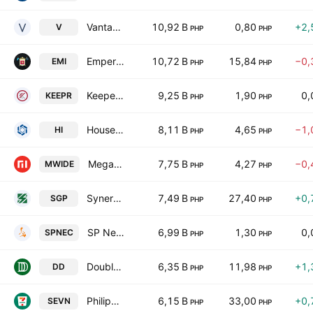
Vantage Equities, Inc.
10,92 B
0,80
+2,
V
PHP
PHP
Emperador Inc.
10,72 B
15,84
−0,
EMI
PHP
PHP
Keepers Holdings. Inc
9,25 B
1,90
0,
KEEPR
PHP
PHP
House of Investments, Inc.
8,11 B
4,65
−1,
HI
PHP
PHP
Megawide Construction Corporation
7,75 B
4,27
−0,
MWIDE
PHP
PHP
Synergy Grid & Development Philippines, Inc.
7,49 B
27,40
+0,
SGP
PHP
PHP
SP New Energy Corporation
6,99 B
1,30
0,
SPNEC
PHP
PHP
DoubleDragon Corporation
6,35 B
11,98
+1,
DD
PHP
PHP
Philippine Seven Corporation
6,15 B
33,00
+0,
SEVN
PHP
PHP