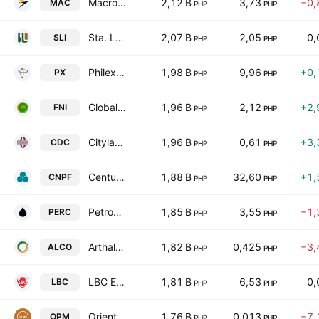
MacroAsia Corp.
2,12 B
3,73
−0,
MAC
PHP
PHP
Sta. Lucia Land,Inc.
2,07 B
2,05
0,
SLI
PHP
PHP
Philex Mining Corp.
1,98 B
9,96
+0,
PX
PHP
PHP
Global Ferronickel Holdings, Inc.
1,96 B
2,12
+2,
FNI
PHP
PHP
Cityland Development Corporation
1,96 B
0,61
+3,
CDC
PHP
PHP
Century Pacific Food, Inc.
1,88 B
32,60
+1,
CNPF
PHP
PHP
PetroEnergy Resources Corporation.
1,85 B
3,55
−1,
PERC
PHP
PHP
Arthaland Corporation
1,82 B
0,425
−3,
ALCO
PHP
PHP
LBC Express Holdings, Inc.
1,81 B
6,53
0,
LBC
PHP
PHP
Oriental Petroleum & Minerals Corp. Class A
1,76 B
0,013
−7,
OPM
PHP
PHP