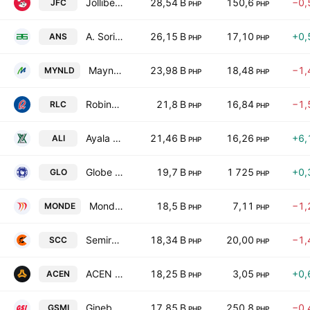
Jollibee Foods Corp.
28,54 B
150,6
−0,
JFC
PHP
PHP
A. Soriano Corp.
26,15 B
17,10
+0,
ANS
PHP
PHP
Maynilad Water Services, Inc.
23,98 B
18,48
−1,
MYNLD
PHP
PHP
Robinsons Land Corp.
21,8 B
16,84
−1,
RLC
PHP
PHP
Ayala Land Inc.
21,46 B
16,26
+6,
ALI
PHP
PHP
Globe Telecom Inc.
19,7 B
1 725
+0,
GLO
PHP
PHP
Monde Nissin Corp.
18,5 B
7,11
−1,
MONDE
PHP
PHP
Semirara Mining & Power Corp.
18,34 B
20,00
−1,
SCC
PHP
PHP
ACEN Corporation
18,25 B
3,05
+0,
ACEN
PHP
PHP
Ginebra San Miguel, Inc.
17,85 B
250,8
−0,
GSMI
PHP
PHP