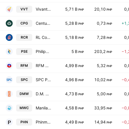
Vivant Corporation
5,71 B
20,10
0,
VVT
PHP
PHP
Century Properties Group Inc.
5,28 B
0,73
+1,
CPG
PHP
PHP
RL Commercial REIT, Inc.
5,18 B
7,28
0,
RCR
PHP
PHP
Philippine Stock Exchange, Inc.
5 B
203,2
−1,
PSE
PHP
PHP
RFM Corporation
4,99 B
5,32
0,
RFM
PHP
PHP
SPC Power Corporation
4,96 B
10,02
−0,
SPC
PHP
PHP
D.M. Wenceslao & Associates, Inc.
4,73 B
5,00
0,
DMW
PHP
PHP
Manila Water Co. Inc.
4,58 B
33,95
−0,
MWC
PHP
PHP
Phinma Corporation
4,49 B
14,94
−0,
PHN
PHP
PHP