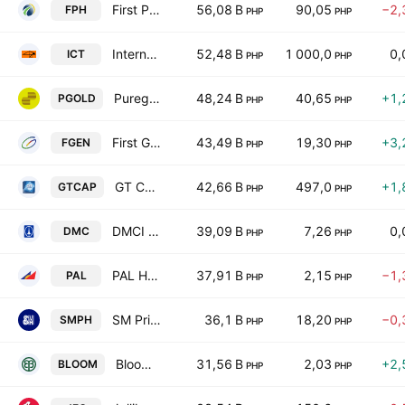
First Philippine Holdings Corporation
56,08 B
90,05
−2,
FPH
PHP
PHP
International Container Terminal Services, Inc.
52,48 B
1 000,0
0,
ICT
PHP
PHP
Puregold Price Club Inc.
48,24 B
40,65
+1,
PGOLD
PHP
PHP
First Gen Corporation
43,49 B
19,30
+3,
FGEN
PHP
PHP
GT Capital Holdings, Inc.
42,66 B
497,0
+1,
GTCAP
PHP
PHP
DMCI Holdings Inc.
39,09 B
7,26
0,
DMC
PHP
PHP
PAL Holdings, Inc.
37,91 B
2,15
−1,
PAL
PHP
PHP
SM Prime Holdings, Inc.
36,1 B
18,20
−0,
SMPH
PHP
PHP
Bloomberry Resorts Corporation
31,56 B
2,03
+2,
BLOOM
PHP
PHP