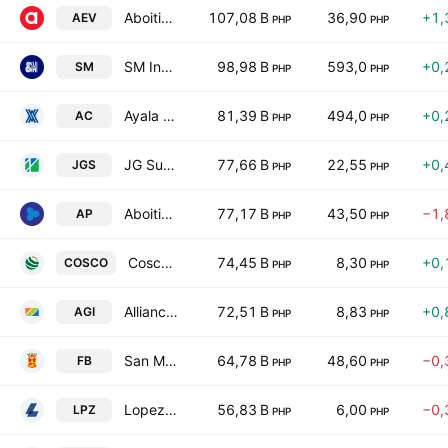
Aboitiz Equity Ventures Inc.
107,08 B
36,90
+1,
AEV
PHP
PHP
SM Investments Corporation
98,98 B
593,0
+0,
SM
PHP
PHP
Ayala Corp.
81,39 B
494,0
+0,
AC
PHP
PHP
JG Summit Holdings Inc.
77,66 B
22,55
+0,
JGS
PHP
PHP
Aboitiz Power Corp.
77,17 B
43,50
−1,
AP
PHP
PHP
Cosco Capital, Inc.
74,45 B
8,30
+0,
COSCO
PHP
PHP
Alliance Global Group Inc.
72,51 B
8,83
+0,
AGI
PHP
PHP
San Miguel Food & Beverage, Inc.
64,78 B
48,60
−0,
FB
PHP
PHP
Lopez Holdings Corporation
56,83 B
6,00
−0,
LPZ
PHP
PHP