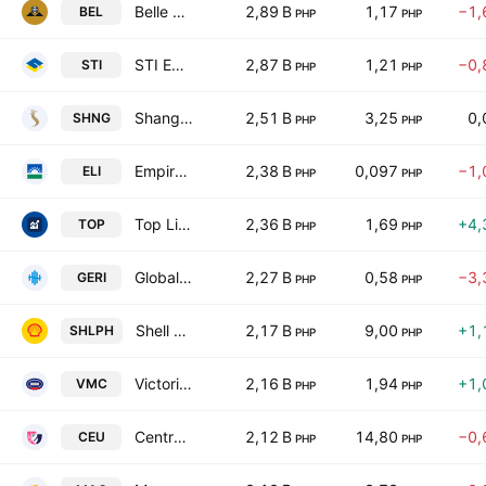
Belle Corp.
2,89 B
1,17
−1,
BEL
PHP
PHP
STI Education Systems Holdings, Inc.
2,87 B
1,21
−0,
STI
PHP
PHP
Shang Properties, Inc.
2,51 B
3,25
0,
SHNG
PHP
PHP
Empire East Land Holdings Inc.
2,38 B
0,097
−1,
ELI
PHP
PHP
Top Line Business Development Corp.
2,36 B
1,69
+4,
TOP
PHP
PHP
Global-Estate Resorts, Inc.
2,27 B
0,58
−3,
GERI
PHP
PHP
Shell Pilipinas Corporation
2,17 B
9,00
+1,
SHLPH
PHP
PHP
Victorias Milling Co., Inc.
2,16 B
1,94
+1,
VMC
PHP
PHP
Centro Escolar University
2,12 B
14,80
−0,
CEU
PHP
PHP