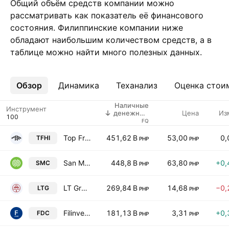
Общий объём средств компании можно
рассматривать как показатель её финансового
состояния. Филиппинские компании ниже
обладают наибольшим количеством средств, а в
таблице можно найти много полезных данных.
Обзор
Ещё
Динамика
Теханализ
Оценка стои
Наличные
Инструмент
Цена
Из
денежные
средства
FQ
Top Frontier Investment Holdings, Inc.
451,62 B
53,00
0,
TFHI
PHP
PHP
San Miguel Corporation
448,8 B
63,80
+0,
SMC
PHP
PHP
LT Group, Inc.
269,84 B
14,68
−0,
LTG
PHP
PHP
Filinvest Development Corporation
181,13 B
3,31
+0,
FDC
PHP
PHP