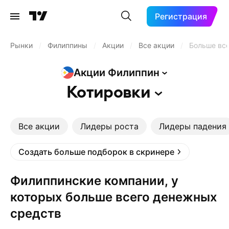
Регистрация
Рынки
/
Филиппины
/
Акции
/
Все акции
/
Больше все
Акции
Филиппин
Котировки
Все акции
Лидеры роста
Лидеры падения
Создать больше подборок в скринере
Филиппинские компании, у
которых больше всего денежных
средств