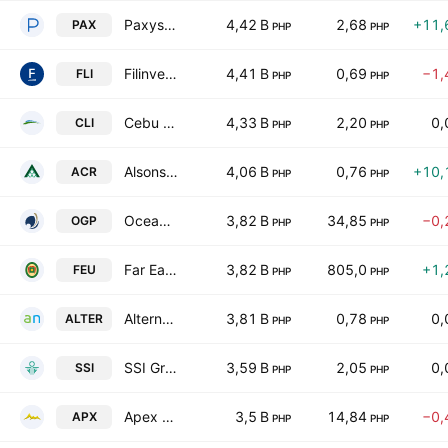
Paxys Inc.
4,42 B
2,68
+11,
PAX
PHP
PHP
Filinvest Land Incorporated
4,41 B
0,69
−1,
FLI
PHP
PHP
Cebu Landmasters, Inc.
4,33 B
2,20
0,
CLI
PHP
PHP
Alsons Consolidated Resources Inc.
4,06 B
0,76
+10,
ACR
PHP
PHP
OceanaGold Philippines, Inc.
3,82 B
34,85
−0,
OGP
PHP
PHP
Far Eastern University, Incorporated
3,82 B
805,0
+1,
FEU
PHP
PHP
Alternergy Holdings Corporation
3,81 B
0,78
0,
ALTER
PHP
PHP
SSI Group, Inc.
3,59 B
2,05
0,
SSI
PHP
PHP
Apex Mining Co. Inc.
3,5 B
14,84
−0,
APX
PHP
PHP