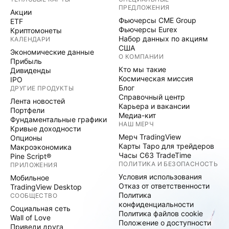
ПРЕДЛОЖЕНИЯ
Акции
Фьючерсы CME Group
ETF
Фьючерсы Eurex
Криптомонеты
Набор данных по акциям
КАЛЕНДАРИ
США
Экономические данные
О КОМПАНИИ
Прибыль
Кто мы такие
Дивиденды
Космическая миссия
IPO
Блог
ДРУГИЕ ПРОДУКТЫ
Справочный центр
Лента новостей
Карьера и вакансии
Портфели
Медиа-кит
Фундаментальные графики
НАШ МЕРЧ
Кривые доходности
Мерч TradingView
Опционы
Карты Таро для трейдеров
Макроэкономика
Часы C63 TradeTime
Pine Script®
ПОЛИТИКА И БЕЗОПАСНОСТЬ
ПРИЛОЖЕНИЯ
Условия использования
Мобильное
Отказ от ответственности
TradingView Desktop
Политика
СООБЩЕСТВО
конфиденциальности
Социальная сеть
Политика файлов cookie
Wall of Love
Положение о доступности
Приведи друга