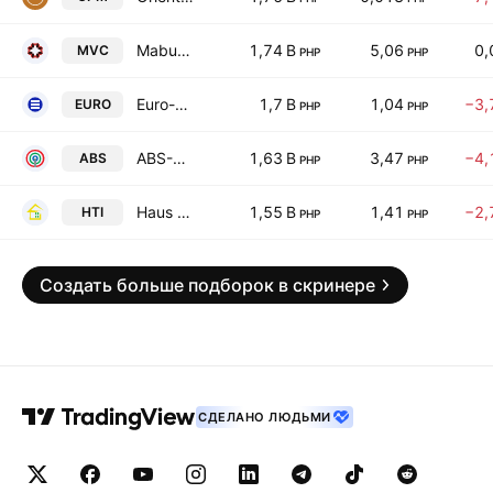
Mabuhay Vinyl Corp.
1,74 B
5,06
0,
MVC
PHP
PHP
Euro-Med Laboratories Philippines, Inc.
1,7 B
1,04
−3,
EURO
PHP
PHP
ABS-CBN Corporation
1,63 B
3,47
−4,
ABS
PHP
PHP
Haus Talk, Inc
1,55 B
1,41
−2,
HTI
PHP
PHP
Создать больше подборок в скринере
СДЕЛАНО ЛЮДЬМИ