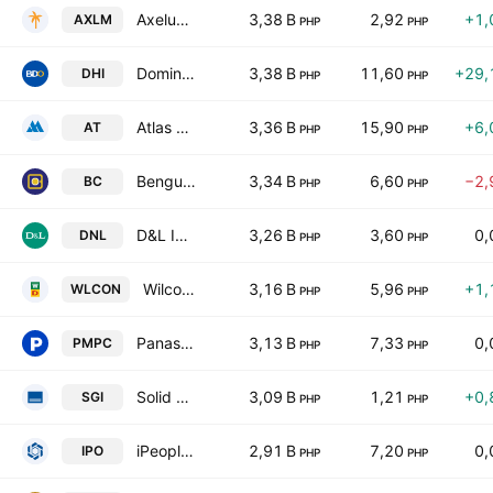
Axelum Resources Corp.
3,38 B
2,92
+1,
AXLM
PHP
PHP
Dominion Holdings, Inc.
3,38 B
11,60
+29,
DHI
PHP
PHP
Atlas Consolidated Mining & Development Corp.
3,36 B
15,90
+6,
AT
PHP
PHP
Benguet Corp. Class A
3,34 B
6,60
−2,
BC
PHP
PHP
D&L Industries, Inc.
3,26 B
3,60
0,
DNL
PHP
PHP
Wilcon Depot, Inc.
3,16 B
5,96
+1,
WLCON
PHP
PHP
Panasonic Manufacturing Philippines Corporation
3,13 B
7,33
0,
PMPC
PHP
PHP
Solid Group Inc.
3,09 B
1,21
+0,
SGI
PHP
PHP
iPeople Inc.
2,91 B
7,20
0,
IPO
PHP
PHP