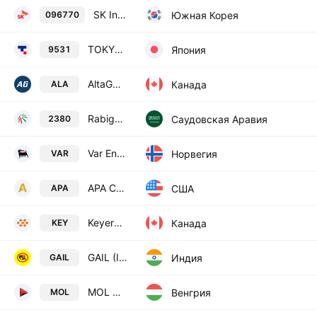
SK Innovation Co., Ltd
Южная Корея
096770
TOKYO GAS Co., Ltd.
Япония
9531
AltaGas Ltd.
Канада
ALA
Rabigh Refining & Petrochemical Co. Class A
Саудовская Аравия
2380
Var Energi ASA
Норвегия
VAR
APA Corporation
США
APA
Keyera Corp.
Канада
KEY
GAIL (India) Limited
Индия
GAIL
MOL Hungarian Oil & Gas Plc Class A
Венгрия
MOL