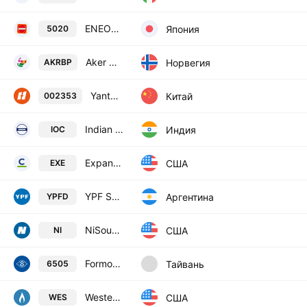
ENEOS Holdings, Inc.
Япония
5020
Aker BP ASA
Норвегия
AKRBP
Yantai Jereh Oilfield Services Group Co., Ltd. Class A
Китай
002353
Indian Oil Corp. Ltd.
Индия
IOC
Expand Energy Corporation
США
EXE
YPF SA Class D
Аргентина
YPFD
NiSource Inc
США
NI
Formosa Petrochemical Corp
Тайвань
6505
Western Midstream Partners, LP
США
WES