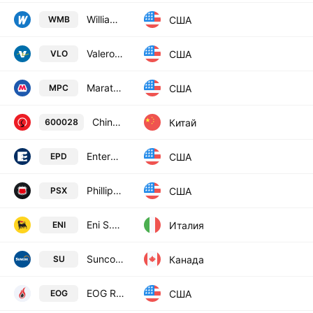
Williams Companies, Inc.
США
WMB
Valero Energy Corporation
США
VLO
Marathon Petroleum Corporation
США
MPC
China Petroleum & Chemical Corporation Class A
Китай
600028
Enterprise Products Partners L.P.
США
EPD
Phillips 66
США
PSX
Eni S.p.A.
Италия
ENI
Suncor Energy Inc.
Канада
SU
EOG Resources, Inc.
США
EOG