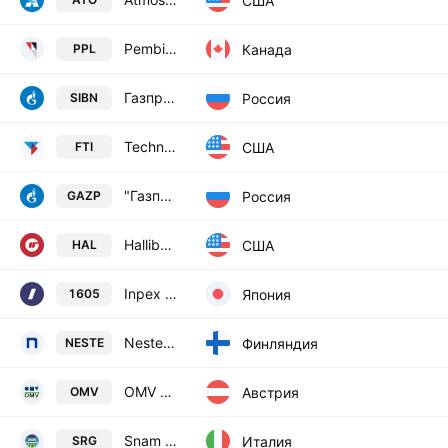
США
Pembina Pipeline Corporation
Канада
PPL
Газпром нефть ПАО - обыкн.
Россия
SIBN
TechnipFMC plc
США
FTI
"Газпром" (ПАО) - обыкн.
Россия
GAZP
Halliburton Company
США
HAL
Inpex Corporation
Япония
1605
Neste Corporation
Финляндия
NESTE
OMV AG
Австрия
OMV
Snam S.p.A.
Италия
SRG