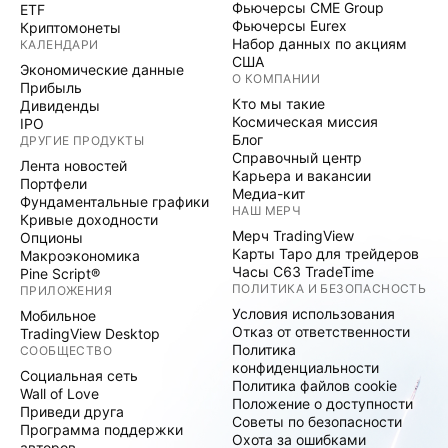
Фьючерсы CME Group
ETF
Фьючерсы Eurex
Криптомонеты
Набор данных по акциям
КАЛЕНДАРИ
США
Экономические данные
О КОМПАНИИ
Прибыль
Кто мы такие
Дивиденды
Космическая миссия
IPO
Блог
ДРУГИЕ ПРОДУКТЫ
Справочный центр
Лента новостей
Карьера и вакансии
Портфели
Медиа-кит
Фундаментальные графики
НАШ МЕРЧ
Кривые доходности
Мерч TradingView
Опционы
Карты Таро для трейдеров
Макроэкономика
Часы C63 TradeTime
Pine Script®
ПОЛИТИКА И БЕЗОПАСНОСТЬ
ПРИЛОЖЕНИЯ
Условия использования
Мобильное
Отказ от ответственности
TradingView Desktop
Политика
СООБЩЕСТВО
конфиденциальности
Социальная сеть
Политика файлов cookie
Wall of Love
Положение о доступности
Приведи друга
Советы по безопасности
Программа поддержки
Охота за ошибками
авторов