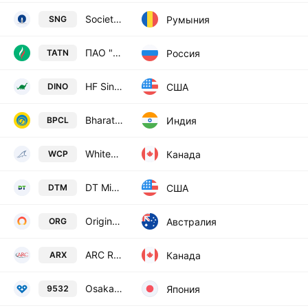
Societatea Nationala de Gaze Naturale Romgaz S.A.
Румыния
SNG
ПАО "Татнефть" - обыкн.
Россия
TATN
HF Sinclair Corporation
США
DINO
Bharat Petroleum Corporation Limited
Индия
BPCL
Whitecap Resources Inc.
Канада
WCP
DT Midstream, Inc.
США
DTM
Origin Energy Limited
Австралия
ORG
ARC Resources Ltd.
Канада
ARX
Osaka Gas Co., Ltd.
Япония
9532