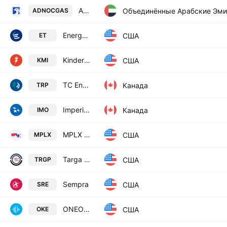
ADNOC Gas plc
Объединённые Арабские Эм
ADNOCGAS
Energy Transfer LP
США
ET
Kinder Morgan Inc Class P
США
KMI
TC Energy Corporation
Канада
TRP
Imperial Oil Limited
Канада
IMO
MPLX LP
США
MPLX
Targa Resources Corp.
США
TRGP
Sempra
США
SRE
ONEOK, Inc.
США
OKE