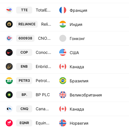
TotalEnergies SE
Франция
TTE
Reliance Industries Limited
Индия
RELIANCE
CNOOC Limited Class A
Гонконг
600938
ConocoPhillips
США
COP
Enbridge Inc.
Канада
ENB
Petroleo Brasileiro SA
Бразилия
PETR3
BP PLC
Великобритания
BP.
Canadian Natural Resources Limited
Канада
CNQ
Equinor ASA
Норвегия
EQNR