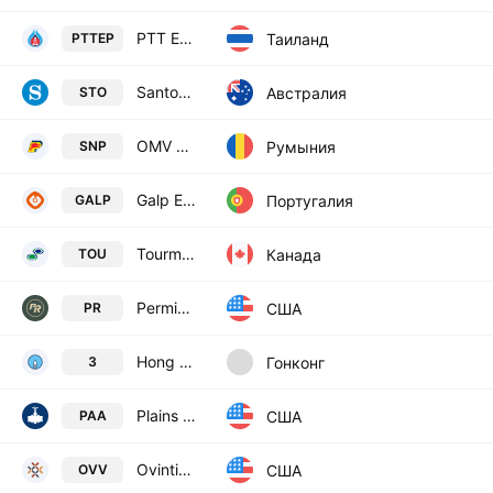
PTT Exploration & Production Plc
Таиланд
PTTEP
Santos Limited
Австралия
STO
OMV Petrom SA
Румыния
SNP
Galp Energia, SGPS S.A. Class B
Португалия
GALP
Tourmaline Oil Corp.
Канада
TOU
Permian Resources Corporation Class A
США
PR
Hong Kong & China Gas Co. Ltd.
Гонконг
3
Plains All American Pipeline, L.P.
США
PAA
Ovintiv Inc
США
OVV