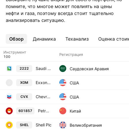
помните, что многое может повлиять на цены
нефти и газа, поэтому всегда стоит тщательно
анализировать ситуацию.
Обзор
Ещё
Динамика
Теханализ
Оценка стои
Инструмент
Регистрация
Saudi Arabian Oil Co.
Саудовская Аравия
2222
Exxonmobil Holdings Corporation
США
XOM
X
Chevron Corporation
США
CVX
PetroChina Co., Ltd. Class A
Китай
601857
Shell Plc
Великобритания
SHEL