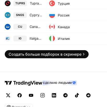
Tupras Turkiye Petrol Rafinerileri A.S.
Турция
TUPRS
Сургутнефтегаз ПАО акции об.
Россия
SNGS
Canadian Utilities Limited Class A
Канада
CU
Italgas SpA
Италия
IG
Создать больше подборок в скринере
СДЕЛАНО ЛЮДЬМИ