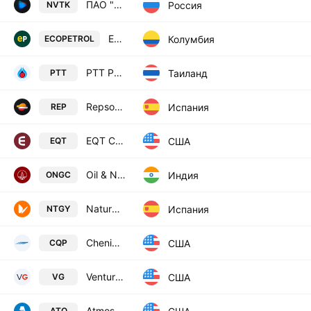
ПАО "НОВАТЭК" - обыкн.
Россия
NVTK
Ecopetrol SA
Колумбия
ECOPETROL
PTT Public Co., Ltd.
Таиланд
PTT
Repsol SA
Испания
REP
EQT Corporation
США
EQT
Oil & Natural Gas Corp. Ltd.
Индия
ONGC
Naturgy Energy Group, S.A.
Испания
NTGY
Cheniere Energy Partners, L.P.
США
CQP
Venture Global, Inc. Class A
США
VG
Atmos Energy Corporation
ATO