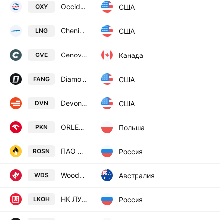
Occidental Petroleum Corporation
США
OXY
Cheniere Energy, Inc.
США
LNG
Cenovus Energy Inc.
Канада
CVE
Diamondback Energy, Inc.
США
FANG
Devon Energy Corporation
США
DVN
ORLEN Spolka Akcyjna
Польша
PKN
ПАО НК Роснефть
Россия
ROSN
Woodside Energy Group Ltd
Австралия
WDS
НК ЛУКОЙЛ (ПАО) - обыкн.
Россия
LKOH