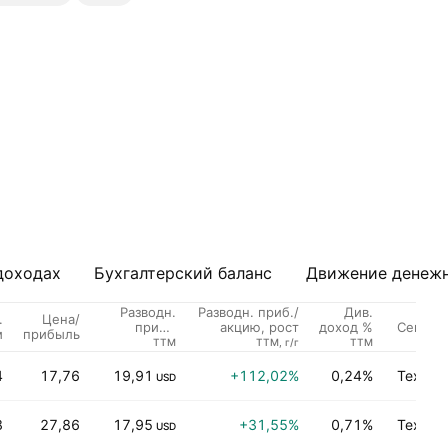
доходах
Бухгалтерский баланс
Движение денежн
Разводн.
Разводн. приб./
Див.
.
Цена/
Сектор
приб./
акцию, рост
доход %
м
прибыль
акцию
TTM
TTM, г/г
TTM
4
17,76
19,91
+112,02%
0,24%
Технол
USD
8
27,86
17,95
+31,55%
0,71%
Технол
USD