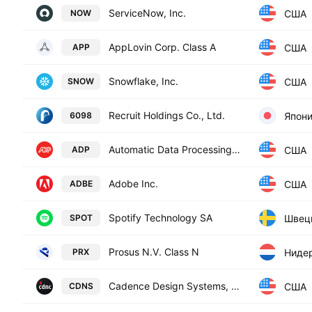
ServiceNow, Inc.
США
NOW
AppLovin Corp. Class A
США
APP
Snowflake, Inc.
США
SNOW
Recruit Holdings Co., Ltd.
Япон
6098
Automatic Data Processing, Inc.
США
ADP
Adobe Inc.
США
ADBE
Spotify Technology SA
Швец
SPOT
Prosus N.V. Class N
Ниде
PRX
Cadence Design Systems, Inc.
США
CDNS