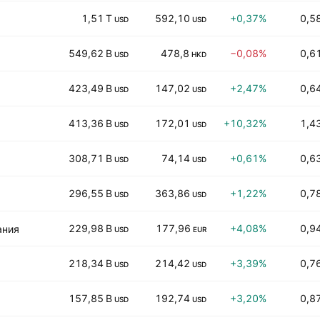
1,51 T
592,10
+0,37%
0,5
USD
USD
549,62 B
478,8
−0,08%
0,6
USD
HKD
423,49 B
147,02
+2,47%
0,6
USD
USD
413,36 B
172,01
+10,32%
1,4
USD
USD
308,71 B
74,14
+0,61%
0,6
USD
USD
296,55 B
363,86
+1,22%
0,7
USD
USD
229,98 B
177,96
+4,08%
0,9
ания
USD
EUR
218,34 B
214,42
+3,39%
0,7
USD
USD
157,85 B
192,74
+3,20%
0,8
USD
USD