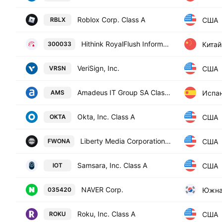
Roblox Corp. Class A
США
RBLX
Hithink RoyalFlush Information Network Co., Ltd. Class A
Китай
300033
VeriSign, Inc.
США
VRSN
Amadeus IT Group SA Class A
Испа
AMS
Okta, Inc. Class A
США
OKTA
Liberty Media Corporation Class A
США
FWONA
Samsara, Inc. Class A
США
IOT
NAVER Corp.
Южна
035420
Roku, Inc. Class A
США
ROKU