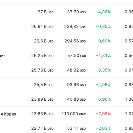
27 B
37,79
+4,86%
0,9
USD
USD
26,61 B
239,82
+0,35%
0,9
USD
CNY
26,6 B
294,56
+0,69%
0,5
USD
USD
26,25 B
57,50
+1,81%
0,5
ния
USD
EUR
25,78 B
148,32
+3,35%
0,9
USD
USD
25,5 B
93,96
+2,96%
0,8
USD
USD
23,89 B
40,88
+6,96%
1,3
USD
USD
23,63 B
210 000
−7,08%
1,0
я Корея
USD
KRW
22,71 B
153,11
+2,03%
0,8
USD
USD