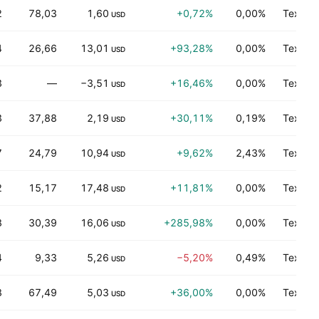
2
78,03
1,60
+0,72%
0,00%
Технол
USD
4
26,66
13,01
+93,28%
0,00%
Технол
USD
3
—
−3,51
+16,46%
0,00%
Технол
USD
3
37,88
2,19
+30,11%
0,19%
Технол
USD
7
24,79
10,94
+9,62%
2,43%
Технол
USD
2
15,17
17,48
+11,81%
0,00%
Технол
USD
8
30,39
16,06
+285,98%
0,00%
Технол
USD
4
9,33
5,26
−5,20%
0,49%
Технол
USD
8
67,49
5,03
+36,00%
0,00%
Технол
USD