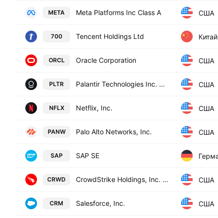
Meta Platforms Inc Class A
США
META
Tencent Holdings Ltd
Китай
700
Oracle Corporation
США
ORCL
Palantir Technologies Inc. Class A
США
PLTR
Netflix, Inc.
США
NFLX
Palo Alto Networks, Inc.
США
PANW
SAP SE
Герм
SAP
CrowdStrike Holdings, Inc. Class A
США
CRWD
Salesforce, Inc.
США
CRM