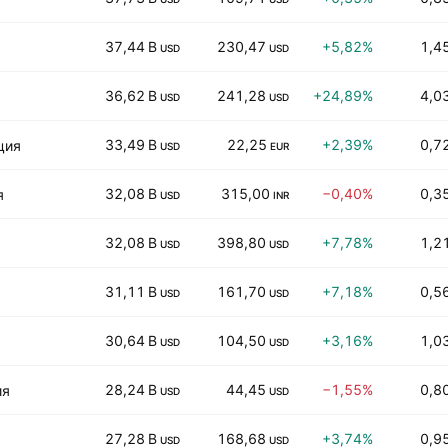
37,44 B
230,47
+5,82%
1,4
USD
USD
36,62 B
241,28
+24,89%
4,0
USD
USD
33,49 B
22,25
+2,39%
0,7
ция
USD
EUR
32,08 B
315,00
−0,40%
0,3
я
USD
INR
32,08 B
398,80
+7,78%
1,2
USD
USD
31,11 B
161,70
+7,18%
0,5
USD
USD
30,64 B
104,50
+3,16%
1,0
USD
USD
28,24 B
44,45
−1,55%
0,8
ия
USD
USD
27,28 B
168,68
+3,74%
0,9
USD
USD