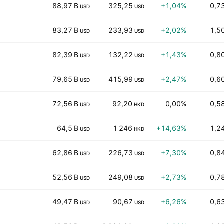
88,97 B
325,25
+1,04%
0,7
USD
USD
83,27 B
233,93
+2,02%
1,5
USD
USD
82,39 B
132,22
+1,43%
0,8
USD
USD
79,65 B
415,99
+2,47%
0,6
USD
USD
72,56 B
92,20
0,00%
0,5
USD
HKD
64,5 B
1 246
+14,63%
1,2
USD
HKD
62,86 B
226,73
+7,30%
0,8
USD
USD
52,56 B
249,08
+2,73%
0,7
USD
USD
49,47 B
90,67
+6,26%
0,6
USD
USD