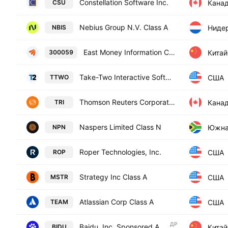
Constellation Software Inc.
Кана
CSU
Nebius Group N.V. Class A
Ниде
NBIS
East Money Information Co., Ltd Class A
Китай
300059
Take-Two Interactive Software, Inc.
США
TTWO
Thomson Reuters Corporation
Кана
TRI
Naspers Limited Class N
Южна
NPN
Roper Technologies, Inc.
США
ROP
Strategy Inc Class A
США
MSTR
Atlassian Corp Class A
США
TEAM
ДР
Baidu, Inc. Sponsored ADR Class A
Китай
BIDU