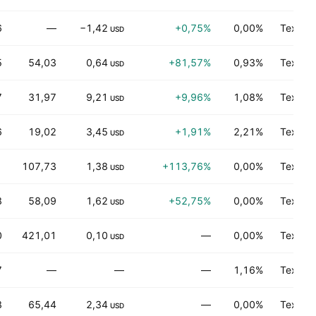
6
—
−1,42
+0,75%
0,00%
Технол
USD
5
54,03
0,64
+81,57%
0,93%
Технол
USD
7
31,97
9,21
+9,96%
1,08%
Технол
USD
6
19,02
3,45
+1,91%
2,21%
Технол
USD
1
107,73
1,38
+113,76%
0,00%
Технол
USD
8
58,09
1,62
+52,75%
0,00%
Технол
USD
0
421,01
0,10
—
0,00%
Технол
USD
7
—
—
—
1,16%
Технол
8
65,44
2,34
—
0,00%
Технол
USD