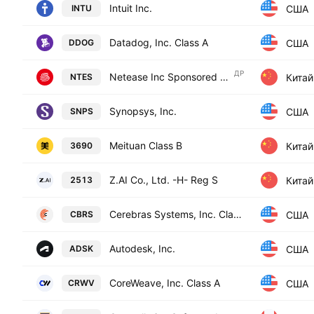
Intuit Inc.
США
INTU
Datadog, Inc. Class A
США
DDOG
ДР
Netease Inc Sponsored ADR
Китай
NTES
Synopsys, Inc.
США
SNPS
Meituan Class B
Китай
3690
Z.AI Co., Ltd. -H- Reg S
Китай
2513
Cerebras Systems, Inc. Class A
США
CBRS
Autodesk, Inc.
США
ADSK
CoreWeave, Inc. Class A
США
CRWV