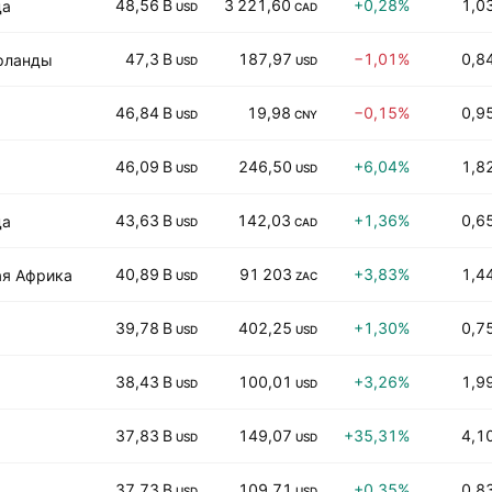
48,56 B
3 221,60
+0,28%
1,0
да
USD
CAD
47,3 B
187,97
−1,01%
0,8
рланды
USD
USD
46,84 B
19,98
−0,15%
0,9
USD
CNY
46,09 B
246,50
+6,04%
1,8
USD
USD
43,63 B
142,03
+1,36%
0,6
да
USD
CAD
40,89 B
91 203
+3,83%
1,4
я Африка
USD
ZAC
39,78 B
402,25
+1,30%
0,7
USD
USD
38,43 B
100,01
+3,26%
1,9
USD
USD
37,83 B
149,07
+35,31%
4,1
USD
USD
37,73 B
109,71
+0,35%
0,8
USD
USD