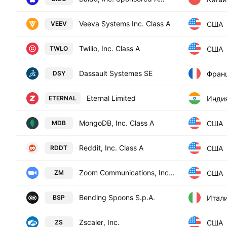
Veeva Systems Inc. Class A
США
VEEV
Twilio, Inc. Class A
США
TWLO
Dassault Systemes SE
Фран
DSY
Eternal Limited
Инди
ETERNAL
MongoDB, Inc. Class A
США
MDB
Reddit, Inc. Class A
США
RDDT
Zoom Communications, Inc. Class A
США
ZM
Bending Spoons S.p.A.
Итал
BSP
Zscaler, Inc.
США
ZS