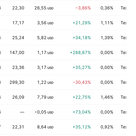
8
22,30
26,55
−3,86%
0,36%
Технол
USD
1
17,17
3,56
+21,29%
1,11%
Технол
USD
4
25,24
5,82
+34,18%
1,39%
Технол
USD
3
147,00
1,17
+288,87%
0,00%
Технол
USD
3
23,36
3,17
+35,27%
0,00%
Технол
USD
8
299,30
1,22
−30,43%
0,00%
Технол
USD
4
26,09
7,79
+22,75%
1,46%
Технол
USD
6
—
−0,05
+73,04%
0,00%
Технол
USD
7
22,31
8,64
+35,12%
0,92%
Технол
USD