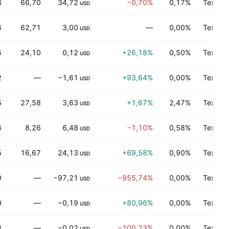
3
66,70
34,72
−0,70%
0,17%
Технол
USD
4
62,71
3,00
—
0,00%
Технол
USD
5
24,10
0,12
+26,18%
0,50%
Технол
USD
2
—
−1,61
+93,64%
0,00%
Технол
USD
5
27,58
3,63
+1,67%
2,47%
Технол
USD
4
8,26
6,48
−1,10%
0,58%
Технол
USD
5
16,67
24,13
+69,58%
0,90%
Технол
USD
9
—
−97,21
−955,74%
0,00%
Технол
USD
0
—
−0,19
+80,96%
0,00%
Технол
USD
3
—
−0,02
−100,23%
0,00%
Технол
USD