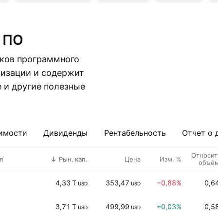
и ПО
ков программного
лизации и содержит
 и другие полезные
имости
Дивиденды
Рентабельность
Отчет о 
Относит
я
Рын. кап.
Цена
Изм. %
объё
4,33 T
353,47
−0,88%
0,6
USD
USD
3,71 T
499,99
+0,03%
0,5
USD
USD