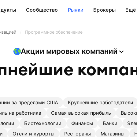
одукты
Сообщество
Рынки
Брокеры
Ещё
изацией
/
Программное обеспечение
Акции мировых
компаний
пнейшие
компа
ании за пределами США
Крупнейшие работодатели
ль на работника
Самая высокая прибыль
Высок
ологии
Биотехнологии
Финансы
Банки
Эле
и
Отели и курорты
Рестораны
Магазины