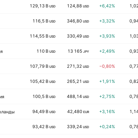
129,13 B
124,88
+6,42%
1,0
USD
USD
116,5 B
346,80
+3,32%
0,9
USD
USD
114,55 B
330,49
+3,93%
1,0
USD
USD
110 B
13 165
+2,49%
0,9
ия
USD
JPY
107,79 B
271,32
−0,80%
0,7
USD
USD
105,42 B
265,21
+1,91%
0,8
USD
USD
100,5 B
488,14
+2,75%
0,7
ия
USD
USD
94,49 B
42,480
+3,16%
1,1
рланды
USD
EUR
93,42 B
339,24
+0,24%
0,7
USD
USD