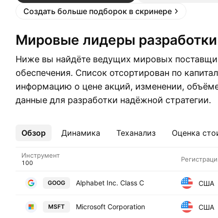
Создать больше подборок в скринере
Мировые лидеры разработк
Ниже вы найдёте ведущих мировых поставщи
обеспечения. Список отсортирован по капита
информацию о цене акций, изменении, объёме
данные для разработки надёжной стратегии.
Обзор
Ещё
Динамика
Теханализ
Оценка сто
Инструмент
Регистраци
Alphabet Inc. Class C
США
GOOG
Microsoft Corporation
США
MSFT