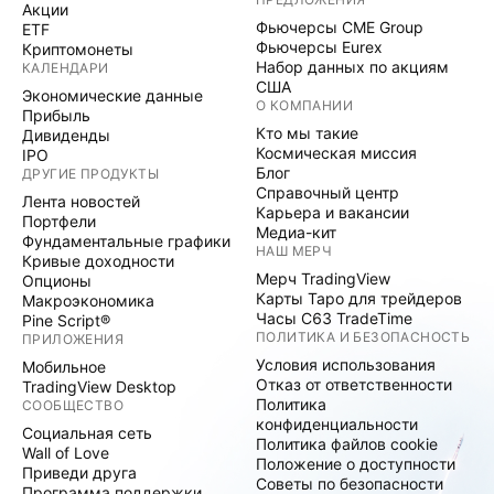
Акции
Фьючерсы CME Group
ETF
Фьючерсы Eurex
Криптомонеты
Набор данных по акциям
КАЛЕНДАРИ
США
Экономические данные
О КОМПАНИИ
Прибыль
Кто мы такие
Дивиденды
Космическая миссия
IPO
Блог
ДРУГИЕ ПРОДУКТЫ
Справочный центр
Лента новостей
Карьера и вакансии
Портфели
Медиа-кит
Фундаментальные графики
НАШ МЕРЧ
Кривые доходности
Мерч TradingView
Опционы
Карты Таро для трейдеров
Макроэкономика
Часы C63 TradeTime
Pine Script®
ПОЛИТИКА И БЕЗОПАСНОСТЬ
ПРИЛОЖЕНИЯ
Условия использования
Мобильное
Отказ от ответственности
TradingView Desktop
Политика
СООБЩЕСТВО
конфиденциальности
Социальная сеть
Политика файлов cookie
Wall of Love
Положение о доступности
Приведи друга
Советы по безопасности
Программа поддержки