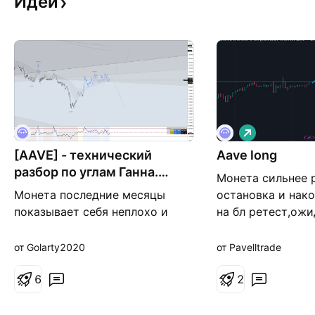
Идеи
Д
л
[AAVE] - технический
Aave long
и
н
разбор по углам Ганна.
Монета сильнее 
н
Перепутье.
а
Монета последние месяцы
остановка и нак
я
показывает себя неплохо и
на бл ретест,ожи
выглядит заметно сильнее
выше 85.всем пр
рынка. Сейчас находится на
от Golarty2020
от Pavelltrade
перепутье. Если закрепится
ниже 89$, то, вероятнее всего,
6
2
снова пойдёт вниз — к углу на
63$. Если же удастся