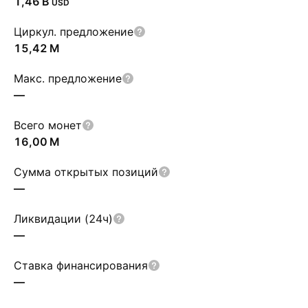
‪1,46 B‬
USD
Циркул. предложение
‪15,42 M‬
Макс. предложение
—
Всего монет
‪16,00 M‬
Сумма открытых позиций
—
Ликвидации (24ч)
—
Ставка финансирования
—