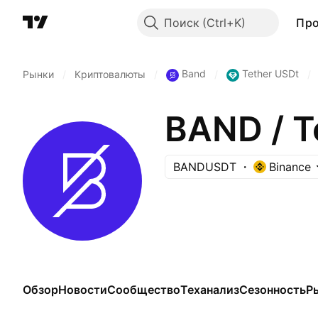
Поиск
Пр
Band
Tether USDt
Рынки
/
Криптовалюты
/
/
/
BAND / T
BANDUSDT
Binance
Обзор
Новости
Сообщество
Теханализ
Сезонность
Р