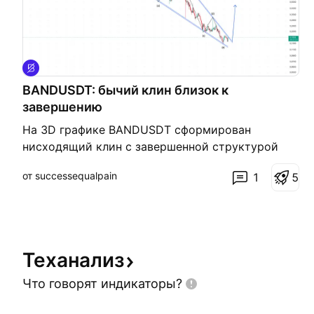
BANDUSDT: бычий клин близок к
завершению
На 3D графике BANDUSDT сформирован
нисходящий клин с завершенной структурой
Цена находится у границы фигуры, где часто
от successequalpain
1
5
заканчиваются подобные коррекции. Ключевой
сигнал — пробой верхней границы клина и
закрепление выше. В этом случае можно
ожидать развитие восходящего импульса с
первыми целями в рай
Теханализ
Что говорят
индикаторы?