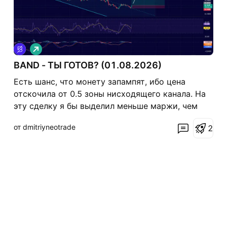
Д
л
BAND - ТЫ ГОТОВ? (01.08.2026)
и
н
Есть шанс, что монету запампят, ибо цена
н
а
отскочила от 0.5 зоны нисходящего канала. На
я
эту сделку я бы выделил меньше маржи, чем
обычно. Не фин. совет - делайте анализ сами.
от dmitriyneotrade
2
Буду благодарен за ракеты!