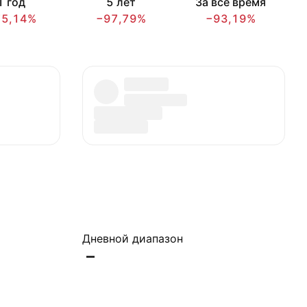
1 год
5 лет
За всё время
75,14%
−97,79%
−93,19%
Дневной диапазон
–