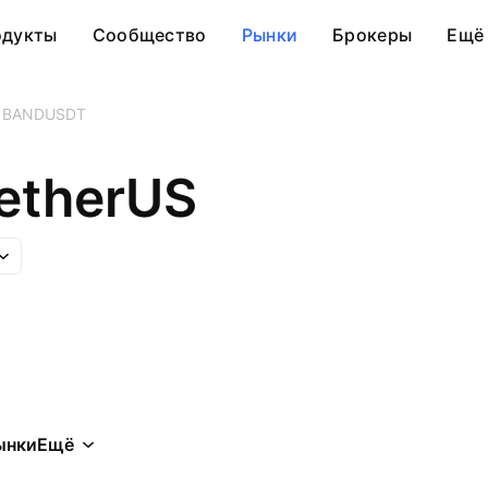
одукты
Сообщество
Рынки
Брокеры
Ещё
BANDUSDT
etherUS
ынки
Ещё