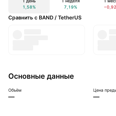
1 день
1 неделя
1 мес
1,58%
7,19%
−0,9
Сравнить с BAND / TetherUS
Основные данные
Объём
Цена пред
—
—