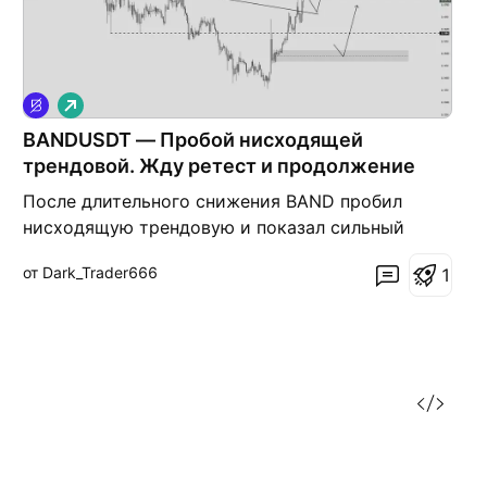
Д
л
BANDUSDT — Пробой нисходящей
и
н
трендовой. Жду ретест и продолжение
н
а
После длительного снижения BAND пробил
я
нисходящую трендовую и показал сильный
импульс вверх, что говорит о возвращении
от Dark_Trader666
1
покупателей. 📈 План: Идеальный вариант —
ретест пробитой трендовой или зоны 0.148–
0.151. При удержании поддержки ожидаю
продолжение роста. Ближайшая цель — 0.196,
далее возможен в