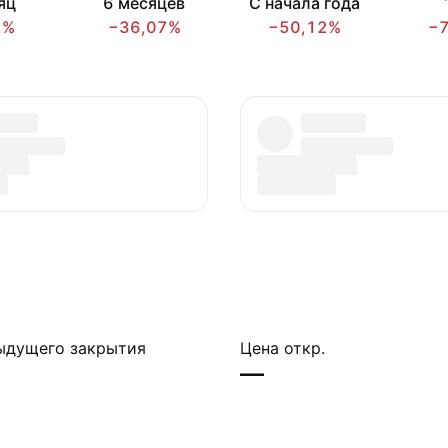
яц
6 месяцев
С начала года
2%
−36,07%
−50,12%
−
ыдущего закрытия
Цена откр.
—