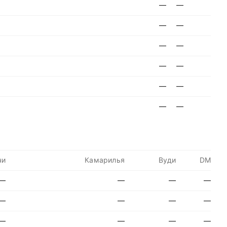
—
—
—
—
—
—
—
—
—
—
—
—
чи
Камарилья
Вуди
DM
—
—
—
—
—
—
—
—
—
—
—
—