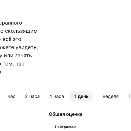
бранного
по скользящим
 всё это
ожете увидеть,
у или занять
 том, как
о
1 час
2 часа
4 часа
1 день
1 неделя
1
Общая оценка
Нейтрально