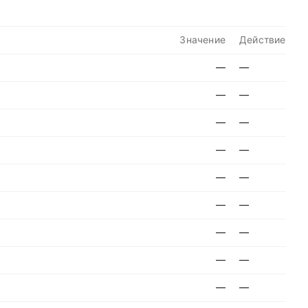
Значение
Действие
—
—
—
—
—
—
—
—
—
—
—
—
—
—
—
—
—
—