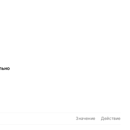
льно
Значение
Действие
—
—