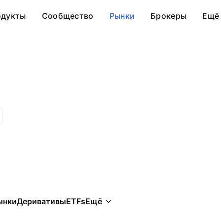
одукты
Сообщество
Рынки
Брокеры
Ещё
ынки
Деривативы
ETFs
Ещё