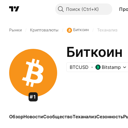
Поиск
Пр
Биткоин
Рынки
/
Криптовалюты
/
/
Теханализ
Биткоин
BTCUSD
Bitstamp
#1
Обзор
Новости
Сообщество
Теханализ
Сезонность
Р