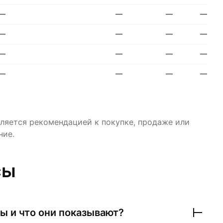
—
—
—
—
—
—
—
—
—
—
—
—
—
—
—
—
ляется рекомендацией к покупке, продаже или
ние.
сы
ы и что они показывают?