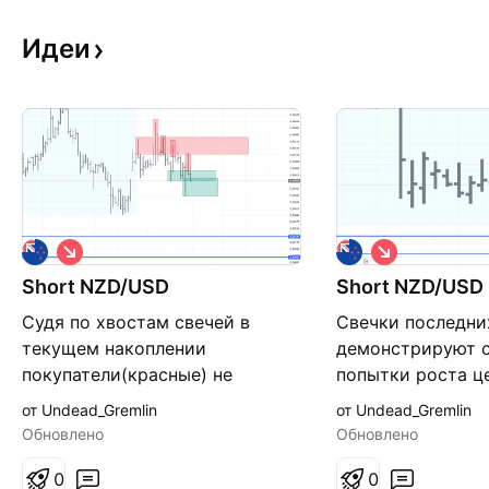
Идеи
К
К
о
о
Short NZD/USD
р
Short NZD/USD
р
о
о
Судя по хвостам свечей в
Свечки последни
т
т
к
к
текущем накоплении
демонстрируют 
а
а
покупатели(красные) не
попытки роста ц
я
я
беребивают свои же цены,
короткой позици
от Undead_Gremlin
от Undead_Gremlin
продавцы же с этим
дня. Две цели ук
Обновлено
Обновлено
справляются куда лучше.
графике.
Продажа с открытия пн. Цели
0
0