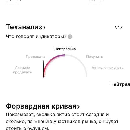
на графике.
Теханализ
Что говорят
индикаторы?
Нейтрально
Продавать
Покупать
Активно
Активно покупать
продавать
Нейтрал
Форвардная
кривая
Показывает, сколько актив стоит сегодня и
сколько, по мнению участников рынка, он будет
стоить в будущем.