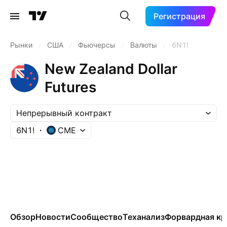
Регистрация
Рынки
/
США
/
Фьючерсы
/
Валюты
/
6N1!
New Zealand Dollar
Futures
Непрерывный контракт
6N1!
CME
Обзор
Новости
Сообщество
Теханализ
Форвардная кр