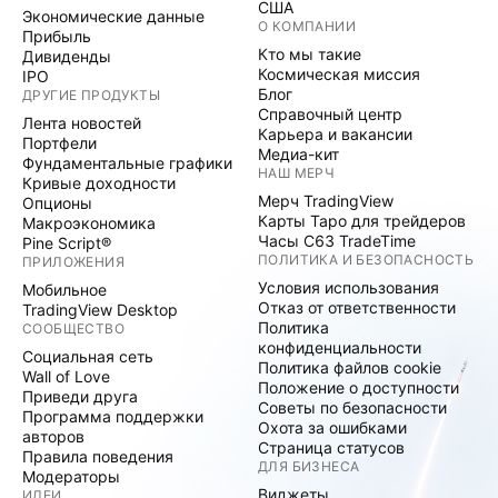
США
Экономические данные
О КОМПАНИИ
Прибыль
Кто мы такие
Дивиденды
Космическая миссия
IPO
Блог
ДРУГИЕ ПРОДУКТЫ
Справочный центр
Лента новостей
Карьера и вакансии
Портфели
Медиа-кит
Фундаментальные графики
НАШ МЕРЧ
Кривые доходности
Мерч TradingView
Опционы
Карты Таро для трейдеров
Макроэкономика
Часы C63 TradeTime
Pine Script®
ПОЛИТИКА И БЕЗОПАСНОСТЬ
ПРИЛОЖЕНИЯ
Условия использования
Мобильное
Отказ от ответственности
TradingView Desktop
Политика
СООБЩЕСТВО
конфиденциальности
Социальная сеть
Политика файлов cookie
Wall of Love
Положение о доступности
Приведи друга
Советы по безопасности
Программа поддержки
Охота за ошибками
авторов
Страница статусов
Правила поведения
ДЛЯ БИЗНЕСА
Модераторы
Виджеты
ИДЕИ