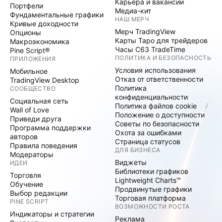
Карьера и вакансии
Портфели
Медиа-кит
Фундаментальные графики
НАШ МЕРЧ
Кривые доходности
Мерч TradingView
Опционы
Карты Таро для трейдеров
Макроэкономика
Часы C63 TradeTime
Pine Script®
ПОЛИТИКА И БЕЗОПАСНОСТЬ
ПРИЛОЖЕНИЯ
Условия использования
Мобильное
Отказ от ответственности
TradingView Desktop
Политика
СООБЩЕСТВО
конфиденциальности
Социальная сеть
Политика файлов cookie
Wall of Love
Положение о доступности
Приведи друга
Советы по безопасности
Программа поддержки
Охота за ошибками
авторов
Страница статусов
Правила поведения
ДЛЯ БИЗНЕСА
Модераторы
Виджеты
ИДЕИ
Библиотеки графиков
Торговля
Lightweight Charts™
Обучение
Продвинутые графики
Выбор редакции
Торговая платформа
PINE SCRIPT
ВОЗМОЖНОСТИ РОСТА
Индикаторы и стратегии
Реклама