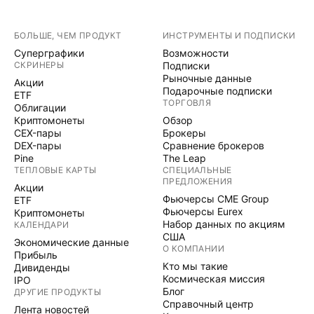
БОЛЬШЕ, ЧЕМ ПРОДУКТ
ИНСТРУМЕНТЫ И ПОДПИСКИ
Суперграфики
Возможности
СКРИНЕРЫ
Подписки
Рыночные данные
Акции
Подарочные подписки
ETF
ТОРГОВЛЯ
Облигации
Криптомонеты
Обзор
CEX-пары
Брокеры
DEX-пары
Сравнение брокеров
Pine
The Leap
ТЕПЛОВЫЕ КАРТЫ
СПЕЦИАЛЬНЫЕ
ПРЕДЛОЖЕНИЯ
Акции
Фьючерсы CME Group
ETF
Фьючерсы Eurex
Криптомонеты
Набор данных по акциям
КАЛЕНДАРИ
США
Экономические данные
О КОМПАНИИ
Прибыль
Кто мы такие
Дивиденды
Космическая миссия
IPO
Блог
ДРУГИЕ ПРОДУКТЫ
Справочный центр
Лента новостей