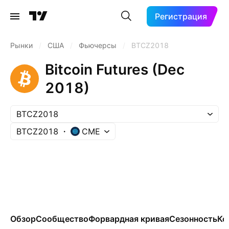
Регистрация
Рынки
/
США
/
Фьючерсы
/
BTCZ2018
Bitcoin Futures (Dec
2018)
BTCZ2018
BTCZ2018
CME
Обзор
Сообщество
Форвардная кривая
Сезонность
Ко