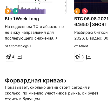
Д
К
л
о
Btc 1Week Long
и
BTC 06.08.2026
р
н
о
64650 | SHORT
На недельном ТФ я абсолютно
н
т
по Atlant V8
а
к
не вижу направления для
Разбираю биткоин
я
а
последующего снижения, я
2026. В видео: 0
я
пытаюсь конечно взвесить за и
сейчас: цена 64 
от Stomatolog91
от AtIant
против и тщательно его
приоритета 64 6
увидеть, но не сейчас, или не
накопление от 21
4
3
на текущий момент времени.
трендовой 5 авгу
Напротив, для вас, и конечно
Matrix на нуле - 
же для себя я отметил в левой
и почему приори
половине графика схожую
Ончейн: отток с 
Форвардная
кривая
схему тестирования свеч, где з
BTC, кто забирае
Показывает, сколько актив стоит сегодня и
заносит Опционы
сколько, по мнению участников рынка, он будет
стоить в будущем.