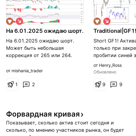
К
К
о
о
На 6.01.2025 ожидаю шорт.
р
Traditional|GF1
р
о
о
На 6.01.2025 ожидаю шорт.
Short GF1! Актив
т
т
к
к
Может быть небольшая
только при закр
а
а
коррекция от 265 или 264.
пробитии синей 
я
я
рекомендуется и
от Henry_Ross
закрепления внут
от mishania_trader
Обновлено
зоны, этот вариа
1
2
менее рискованн
9
9
рынке повышенн
волатильность и
держится более 
Форвардная
кривая
зоной активации
то активаци
Показывает, сколько актив стоит сегодня и
сколько, по мнению участников рынка, он будет