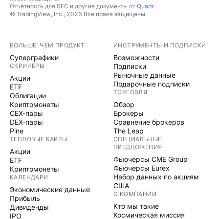
Отчётность для SEC и другие документы от
Quartr
.
© TradingView, Inc., 2026 Все права защищены.
БОЛЬШЕ, ЧЕМ ПРОДУКТ
ИНСТРУМЕНТЫ И ПОДПИСКИ
Суперграфики
Возможности
СКРИНЕРЫ
Подписки
Рыночные данные
Акции
Подарочные подписки
ETF
ТОРГОВЛЯ
Облигации
Криптомонеты
Обзор
CEX-пары
Брокеры
DEX-пары
Сравнение брокеров
Pine
The Leap
ТЕПЛОВЫЕ КАРТЫ
СПЕЦИАЛЬНЫЕ
ПРЕДЛОЖЕНИЯ
Акции
Фьючерсы CME Group
ETF
Фьючерсы Eurex
Криптомонеты
Набор данных по акциям
КАЛЕНДАРИ
США
Экономические данные
О КОМПАНИИ
Прибыль
Кто мы такие
Дивиденды
Космическая миссия
IPO