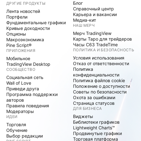
Блог
ДРУГИЕ ПРОДУКТЫ
Справочный центр
Лента новостей
Карьера и вакансии
Портфели
Медиа-кит
Фундаментальные графики
НАШ МЕРЧ
Кривые доходности
Мерч TradingView
Опционы
Карты Таро для трейдеров
Макроэкономика
Часы C63 TradeTime
Pine Script®
ПОЛИТИКА И БЕЗОПАСНОСТЬ
ПРИЛОЖЕНИЯ
Условия использования
Мобильное
Отказ от ответственности
TradingView Desktop
Политика
СООБЩЕСТВО
конфиденциальности
Социальная сеть
Политика файлов cookie
Wall of Love
Положение о доступности
Приведи друга
Советы по безопасности
Программа поддержки
Охота за ошибками
авторов
Страница статусов
Правила поведения
ДЛЯ БИЗНЕСА
Модераторы
Виджеты
ИДЕИ
Библиотеки графиков
Торговля
Lightweight Charts™
Обучение
Продвинутые графики
Выбор редакции
Торговая платформа