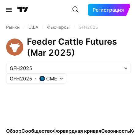
Регистрация
Рынки
/
США
/
Фьючерсы
/
GFH2025
Feeder Cattle Futures
(Mar 2025)
GFH2025
GFH2025
CME
Обзор
Сообщество
Форвардная кривая
Сезонность
Ко