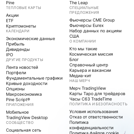
Pine
The Leap
ТЕПЛОВЫЕ КАРТЫ
СПЕЦИАЛЬНЫЕ
ПРЕДЛОЖЕНИЯ
Акции
Фьючерсы CME Group
ETF
Фьючерсы Eurex
Криптомонеты
Набор данных по акциям
КАЛЕНДАРИ
США
Экономические данные
О КОМПАНИИ
Прибыль
Кто мы такие
Дивиденды
Космическая миссия
IPO
Блог
ДРУГИЕ ПРОДУКТЫ
Справочный центр
Лента новостей
Карьера и вакансии
Портфели
Медиа-кит
Фундаментальные графики
НАШ МЕРЧ
Кривые доходности
Мерч TradingView
Опционы
Карты Таро для трейдеров
Макроэкономика
Часы C63 TradeTime
Pine Script®
ПОЛИТИКА И БЕЗОПАСНОСТЬ
ПРИЛОЖЕНИЯ
Условия использования
Мобильное
Отказ от ответственности
TradingView Desktop
Политика
СООБЩЕСТВО
конфиденциальности
Социальная сеть
Политика файлов cookie