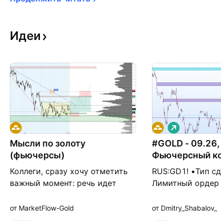
Идеи
Д
л
Мысли по золоту
#GOLD - 09.26,
и
н
(фьючерсы)
Фьючерсный к
н
а
Коллеги, сразу хочу отметить
RUS:GD1! ▪️Тип сд
я
важный момент: речь идет
Лимитный ордер 
именно о фьючерсах на золото.
▪️Цена: 4191,1 ▪️
Если вы торгуете CFD-
Открытый ▪️Стоп 
от MarketFlow-Gold
от Dmitry_Shabalov_
контрактами, учитывайте, что
▪️Актуален: Сего