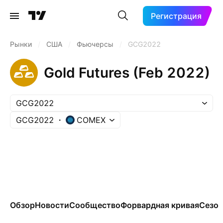
Регистрация
Рынки
/
США
/
Фьючерсы
/
GCG2022
Gold Futures (Feb 2022)
GCG2022
GCG2022
COMEX
Обзор
Новости
Сообщество
Форвардная кривая
Сезон