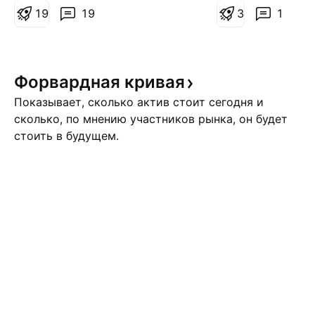
котировки отличаются,
1
9
19
Комментарий: От
3
1
поэтому не все обозначенные
движение показал
уровни будут совпадать. На
и ожидалось, от 
текущий момент я вижу рынок
поддержки 4042
Форвардная
кривая
в фазе бокового движения. В
наблюдали рост 
подобных диапазонах обычно
чуть более 5%. Д
Показывает, сколько актив стоит сегодня и
накап
торговая реко
сколько, по мнению участников рынка, он будет
стоить в будущем.