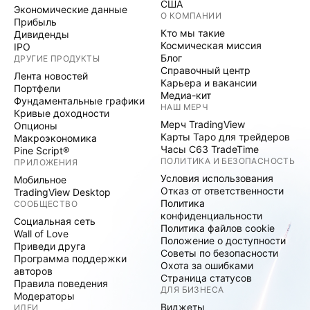
США
Экономические данные
О КОМПАНИИ
Прибыль
Кто мы такие
Дивиденды
Космическая миссия
IPO
Блог
ДРУГИЕ ПРОДУКТЫ
Справочный центр
Лента новостей
Карьера и вакансии
Портфели
Медиа-кит
Фундаментальные графики
НАШ МЕРЧ
Кривые доходности
Мерч TradingView
Опционы
Карты Таро для трейдеров
Макроэкономика
Часы C63 TradeTime
Pine Script®
ПОЛИТИКА И БЕЗОПАСНОСТЬ
ПРИЛОЖЕНИЯ
Условия использования
Мобильное
Отказ от ответственности
TradingView Desktop
Политика
СООБЩЕСТВО
конфиденциальности
Социальная сеть
Политика файлов cookie
Wall of Love
Положение о доступности
Приведи друга
Советы по безопасности
Программа поддержки
Охота за ошибками
авторов
Страница статусов
Правила поведения
ДЛЯ БИЗНЕСА
Модераторы
Виджеты
ИДЕИ