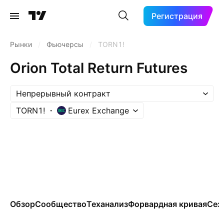
Регистрация
Рынки
/
Фьючерсы
/
TORN1!
Orion Total Return Futures
Непрерывный контракт
TORN1!
Eurex Exchange
Обзор
Сообщество
Теханализ
Форвардная кривая
Сез