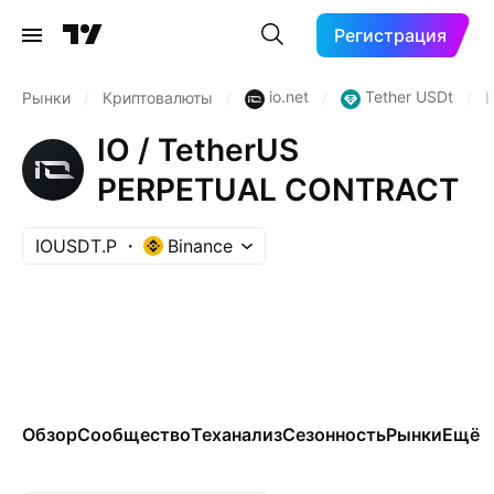
Регистрация
io.net
Tether USDt
Рынки
/
Криптовалюты
/
/
/
IO / TetherUS
PERPETUAL CONTRACT
IOUSDT.P
Binance
Обзор
Сообщество
Теханализ
Сезонность
Рынки
Ещё