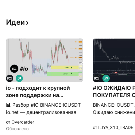
Идеи
Д
Д
л
л
io - подходит к крупной
и
#IO ОЖИДАЮ 
и
н
н
зоне поддержки на
ПОКУПАТЕЛЯ 
н
н
дневном ТФ
НИЖЕ. ОБЗОР О
а
а
📊 Разбор #IO BINANCE:IOUSDT
BINANCE:IOUSDT.
я
я
io.net — децентрализованная
Ожидаю снижение
вычислительная сеть,
указанным зонам
от Overcarder
объединяющая
присматривать ло
от ILIYA_X10_TRADE
Обновлено
распределённые GPU-ресурсы
покупатель прояв