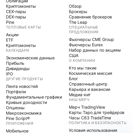
Облигации
Криптомонеты
Обзор
CEX-пары
Брокеры
DEX-пары
Сравнение брокеров
Pine
The Leap
ТЕПЛОВЫЕ КАРТЫ
СПЕЦИАЛЬНЫЕ
ПРЕДЛОЖЕНИЯ
Акции
Фьючерсы CME Group
ETF
Фьючерсы Eurex
Криптомонеты
Набор данных по акциям
КАЛЕНДАРИ
США
Экономические данные
О КОМПАНИИ
Прибыль
Кто мы такие
Дивиденды
Космическая миссия
IPO
Блог
ДРУГИЕ ПРОДУКТЫ
Справочный центр
Лента новостей
Карьера и вакансии
Портфели
Медиа-кит
Фундаментальные графики
НАШ МЕРЧ
Кривые доходности
Мерч TradingView
Опционы
Карты Таро для трейдеров
Макроэкономика
Часы C63 TradeTime
Pine Script®
ПОЛИТИКА И БЕЗОПАСНОСТЬ
ПРИЛОЖЕНИЯ
Условия использования
Мобильное