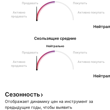
Продавать
Покупать
Активно
Активно покупать
продавать
Нейтрал
Скользящие средние
Нейтрально
Продавать
Покупать
Активно
Активно покупать
продавать
Нейтрал
Сезонность
Отображает динамику цен на инструмент за
предыдущие годы, чтобы выявить