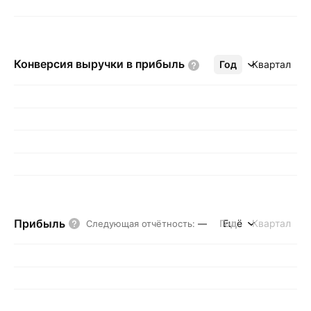
Конверсия выручки в
прибыль
Год
Ещё
Квартал
Прибыль
Год
Ещё
Квартал
Следующая отчётность
:
—