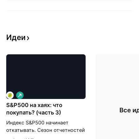
Идеи
Д
л
S&P500 на хаях: что
и
Все и
н
покупать? (часть 3)
н
а
Индекс S&P500 начинает
я
откатывать. Сезон отчетностей
проходит очень весело,