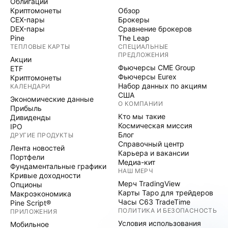
Облигации
Криптомонеты
Обзор
CEX-пары
Брокеры
DEX-пары
Сравнение брокеров
Pine
The Leap
ТЕПЛОВЫЕ КАРТЫ
СПЕЦИАЛЬНЫЕ
ПРЕДЛОЖЕНИЯ
Акции
Фьючерсы CME Group
ETF
Фьючерсы Eurex
Криптомонеты
Набор данных по акциям
КАЛЕНДАРИ
США
Экономические данные
О КОМПАНИИ
Прибыль
Кто мы такие
Дивиденды
Космическая миссия
IPO
Блог
ДРУГИЕ ПРОДУКТЫ
Справочный центр
Лента новостей
Карьера и вакансии
Портфели
Медиа-кит
Фундаментальные графики
НАШ МЕРЧ
Кривые доходности
Мерч TradingView
Опционы
Карты Таро для трейдеров
Макроэкономика
Часы C63 TradeTime
Pine Script®
ПОЛИТИКА И БЕЗОПАСНОСТЬ
ПРИЛОЖЕНИЯ
Условия использования
Мобильное