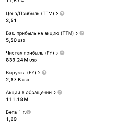
11,57%
Цена/Прибыль (TTM)
2,51
Баз. прибыль на акцию (TTM)
5,50
USD
Чистая прибыль (FY)
‪833,24 M‬
USD
Выручка (FY)
‪2,67 B‬
USD
Акции в обращении
‪111,18 M‬
Бета 1 г.
1,69