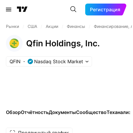
Регистрация
Рынки
/
США
/
Акции
/
Финансы
/
Финансирование, л
Qfin Holdings, Inc.
QFIN
Nasdaq Stock Market
Обзор
Отчётность
Документы
Сообщество
Теханализ
Продвинутый график