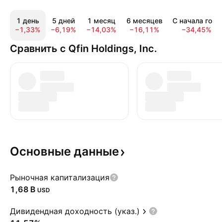
1 день
5 дней
1 месяц
6 месяцев
С начала года
−1,33%
−6,19%
−14,03%
−16,11%
−34,45%
Сравнить с Qfin Holdings, Inc.
Основные
данные
Рыночная капитализация
‪1,68 B‬
USD
Дивидендная доходность (указ.)