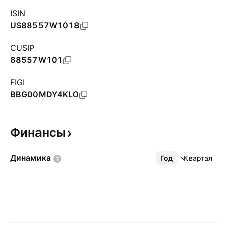
ISIN
US88557W1018
CUSIP
88557W101
FIGI
BBG00MDY4KL0
Финансы
Динамика
Год
Ещё
Квартал