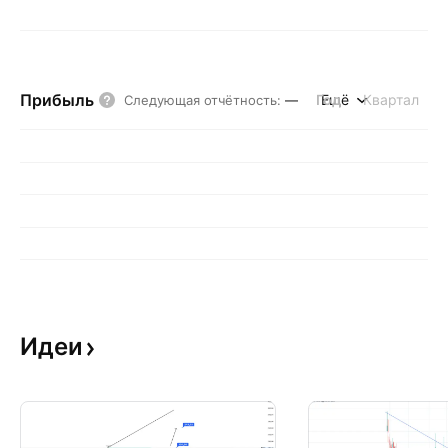
Прибыль
Год
Ещё
Квартал
Следующая отчётность
:
—
Идеи