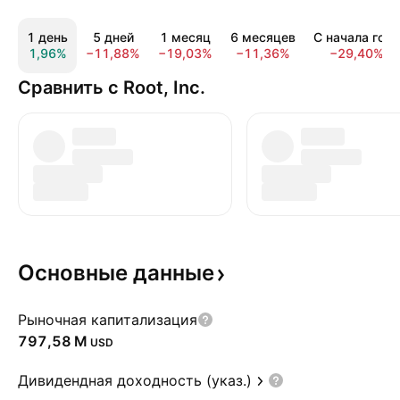
1 день
5 дней
1 месяц
6 месяцев
С начала года
1,96%
−11,88%
−19,03%
−11,36%
−29,40%
Сравнить с Root, Inc.
Основные
данные
Рыночная капитализация
‪797,58 M‬
USD
Дивидендная доходность (указ.)