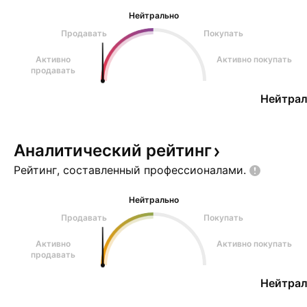
Нейтрально
Продавать
Покупать
Активно
Активно покупать
продавать
Нейтрал
Аналитический
рейтинг
Рейтинг, составленный
профессионалами.
Нейтрально
Продавать
Покупать
Активно
Активно покупать
продавать
Нейтрал