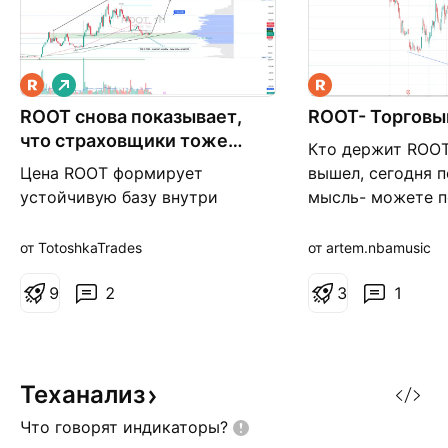
Д
л
ROOT снова показывает,
и
ROOT- Торговы
н
что страховщики тоже
Кто держит ROOT
н
умеют удивлять
а
Цена ROOT формирует
вышел, сегодня 
я
устойчивую базу внутри
мысль- можете 
расширяющего канала и
спекулятивно до 
удерживается над важной
канала) со стопо
от TotoshkaTrades
от artem.nbamusic
зоной спроса около уровня
80.65. Здесь же проходит
9
2
3
1
область Фибоначчи 0.786 и
находится скользящая средняя
ма100 на недельном графике,
что усиливает значимость
Теханализ
поддержки. Покупатель
Что говорят
индикаторы?
стабильно проявляет себя в э