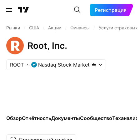
Регистрация
Рынки
/
США
/
Акции
/
Финансы
/
Услуги страховых
Root, Inc.
ROOT
Nasdaq Stock Market
Обзор
Отчётность
Документы
Сообщество
Теханализ
Продвинутый график