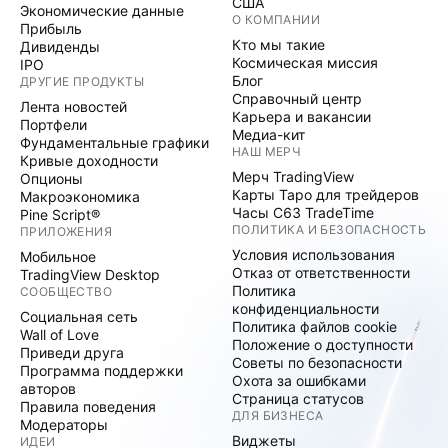
США
Экономические данные
О КОМПАНИИ
Прибыль
Кто мы такие
Дивиденды
Космическая миссия
IPO
Блог
ДРУГИЕ ПРОДУКТЫ
Справочный центр
Лента новостей
Карьера и вакансии
Портфели
Медиа-кит
Фундаментальные графики
НАШ МЕРЧ
Кривые доходности
Мерч TradingView
Опционы
Карты Таро для трейдеров
Макроэкономика
Часы C63 TradeTime
Pine Script®
ПОЛИТИКА И БЕЗОПАСНОСТЬ
ПРИЛОЖЕНИЯ
Условия использования
Мобильное
Отказ от ответственности
TradingView Desktop
Политика
СООБЩЕСТВО
конфиденциальности
Социальная сеть
Политика файлов cookie
Wall of Love
Положение о доступности
Приведи друга
Советы по безопасности
Программа поддержки
Охота за ошибками
авторов
Страница статусов
Правила поведения
ДЛЯ БИЗНЕСА
Модераторы
Виджеты
ИДЕИ