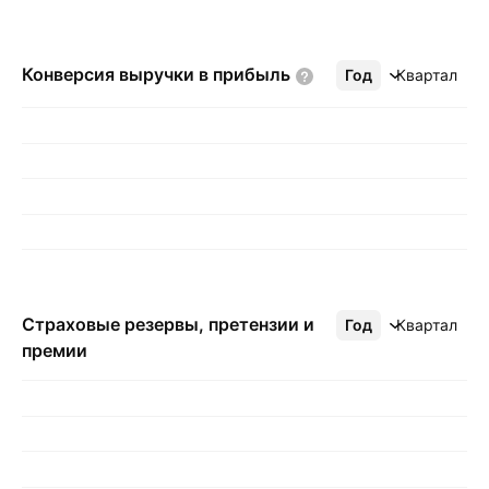
Конверсия выручки в
прибыль
Год
Ещё
Квартал
Страховые резервы, претензии и
Год
Ещё
Квартал
премии