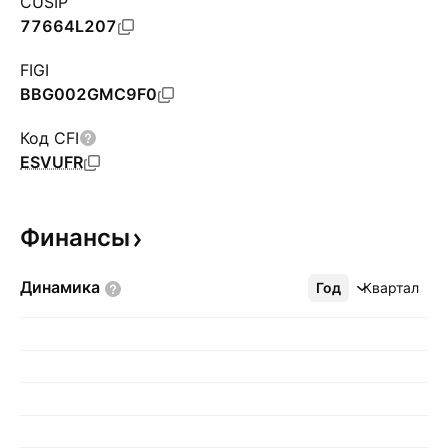
CUSIP
77664L207
FIGI
BBG002GMC9F0
Код CFI
ESVUFR
Финансы
Динамика
Год
Ещё
Квартал