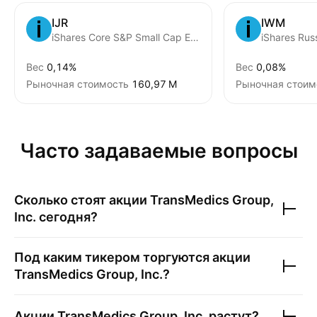
IJR
IWM
iShares Core S&P Small Cap ETF
iShares Rus
Вес
0,14%
Вес
0,08%
Рыночная стоимость
‪160,97 M‬
Рыночная стоим
Часто задаваемые вопросы
Сколько стоят акции
TransMedics Group,
Inc.
сегодня?
Под каким тикером торгуются акции
TransMedics Group, Inc.
?
Акции
TransMedics Group, Inc.
растут?