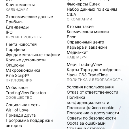
Фьючерсы Eurex
Криптомонеты
Набор данных по акциям
КАЛЕНДАРИ
США
Экономические данные
О КОМПАНИИ
Прибыль
Кто мы такие
Дивиденды
Космическая миссия
IPO
Блог
ДРУГИЕ ПРОДУКТЫ
Справочный центр
Лента новостей
Карьера и вакансии
Портфели
Медиа-кит
Фундаментальные графики
НАШ МЕРЧ
Кривые доходности
Мерч TradingView
Опционы
Карты Таро для трейдеров
Макроэкономика
Часы C63 TradeTime
Pine Script®
ПОЛИТИКА И БЕЗОПАСНОСТЬ
ПРИЛОЖЕНИЯ
Условия использования
Мобильное
Отказ от ответственности
TradingView Desktop
Политика
СООБЩЕСТВО
конфиденциальности
Социальная сеть
Политика файлов cookie
Wall of Love
Положение о доступности
Приведи друга
Советы по безопасности
Программа поддержки
Охота за ошибками
авторов
Страница статусов