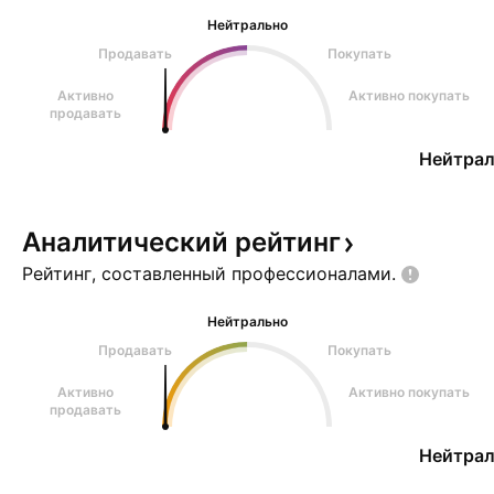
Нейтрально
Продавать
Покупать
Активно
Активно покупать
продавать
Нейтрал
Аналитический
рейтинг
Рейтинг, составленный
профессионалами.
Нейтрально
Продавать
Покупать
Активно
Активно покупать
продавать
Нейтрал