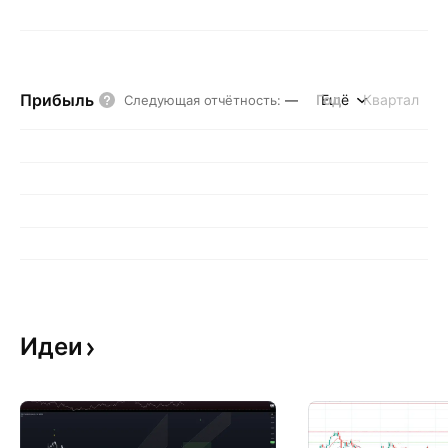
Прибыль
Год
Ещё
Квартал
Следующая отчётность
:
—
Идеи