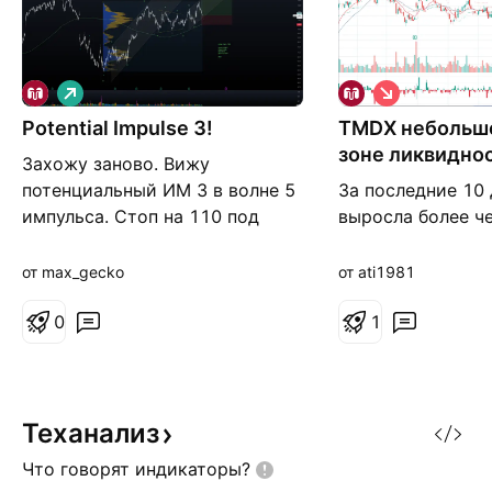
Д
К
л
о
Potential Impulse 3!
и
TMDX небольшо
р
н
о
зоне ликвидно
Захожу заново. Вижу
н
т
а
к
потенциальный ИМ 3 в волне 5
За последние 10
я
а
импульса. Стоп на 110 под
выросла более ч
я
вторую волну.
импульс иссяк и
вероятность фик
от max_gecko
от ati1981
профита и возвра
0
ликвидности
1
Теханализ
Что говорят
индикаторы?