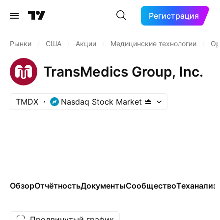
Регистрация
Рынки
/
США
/
Акции
/
Медицинские технологии
/
Ор
TransMedics Group, Inc.
TMDX
Nasdaq Stock Market
Обзор
Отчётность
Документы
Сообщество
Теханализ
Продвинутый график