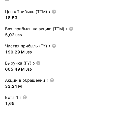
—
Цена/Прибыль (TTM)
18,53
Баз. прибыль на акцию (TTM)
5,03
USD
Чистая прибыль (FY)
‪190,29 M‬
USD
Выручка (FY)
‪605,49 M‬
USD
Акции в обращении
‪33,21 M‬
Бета 1 г.
1,65