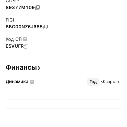
CUSIP
89377M109
FIGI
BBG00NZ6J685
Код CFI
ESVUFR
Финансы
Динамика
Год
Ещё
Квартал