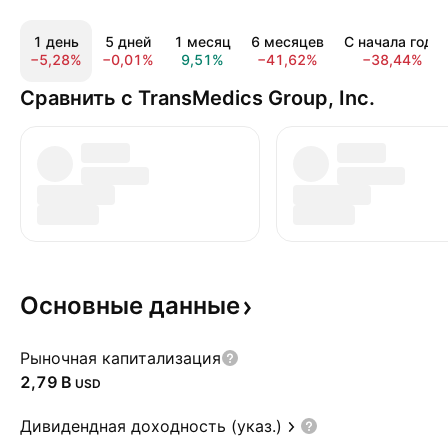
1 день
5 дней
1 месяц
6 месяцев
С начала года
−5,28%
−0,01%
9,51%
−41,62%
−38,44%
Сравнить с TransMedics Group, Inc.
Основные
данные
Рыночная капитализация
‪2,79 B‬
USD
Дивидендная доходность (указ.)