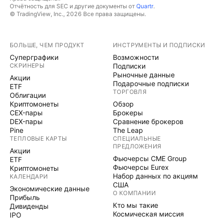
Отчётность для SEC и другие документы от
Quartr
.
© TradingView, Inc., 2026 Все права защищены.
БОЛЬШЕ, ЧЕМ ПРОДУКТ
ИНСТРУМЕНТЫ И ПОДПИСКИ
Суперграфики
Возможности
СКРИНЕРЫ
Подписки
Рыночные данные
Акции
Подарочные подписки
ETF
ТОРГОВЛЯ
Облигации
Криптомонеты
Обзор
CEX-пары
Брокеры
DEX-пары
Сравнение брокеров
Pine
The Leap
ТЕПЛОВЫЕ КАРТЫ
СПЕЦИАЛЬНЫЕ
ПРЕДЛОЖЕНИЯ
Акции
Фьючерсы CME Group
ETF
Фьючерсы Eurex
Криптомонеты
Набор данных по акциям
КАЛЕНДАРИ
США
Экономические данные
О КОМПАНИИ
Прибыль
Кто мы такие
Дивиденды
Космическая миссия
IPO