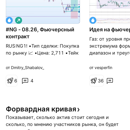
Д
л
#NG - 08.26, Фьючерсный
и
Идея на фьючер
н
контракт
Газ: от уровня п
н
а
RUS:NG1! ▪️Тип сделки: Покупка
экстремума фор
я
по рынку 📈 ▪️Цена: 2,711 ▪️Тейк
диапазон и треуг
профит: 2,960 ▪️Стоп лосс:
от теста верхней
2,616 ▪️Актуален: От 04.08.2026
треугольника/МА
от Dmitry_Shabalov_
от vesperfin
Комментарий: Продолжаем
границы диапазон
рассматривать сценарий по
6
4
2,767; 2,788; 2,8
3
6
фьючерсу на природный газ
теста нижней гр
NG. Мы заходили в лонг на
треугольника/уро
прошлой неделе, забрали 50%
Цели: 2,644; 2,62
Форвардная
кривая
локального восходящего
движения, вторую ча
Показывает, сколько актив стоит сегодня и
сколько, по мнению участников рынка, он будет