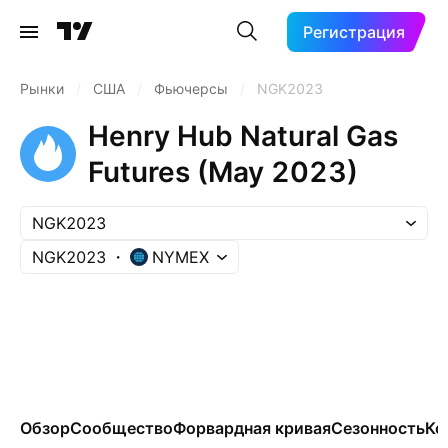
Регистрация
Рынки
/
США
/
Фьючерсы
/
NGK2023
Henry Hub Natural Gas
Futures (May 2023)
NGK2023
NGK2023
NYMEX
Обзор
Сообщество
Форвардная кривая
Сезонность
Ко