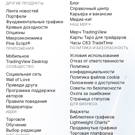
Блог
ДРУГИЕ ПРОДУКТЫ
Справочный центр
Лента новостей
Карьера и вакансии
Портфели
Медиа-кит
Фундаментальные графики
НАШ МЕРЧ
Кривые доходности
Мерч TradingView
Опционы
Карты Таро для трейдеров
Макроэкономика
Часы C63 TradeTime
Pine Script®
ПОЛИТИКА И БЕЗОПАСНОСТЬ
ПРИЛОЖЕНИЯ
Условия использования
Мобильное
Отказ от ответственности
TradingView Desktop
Политика
СООБЩЕСТВО
конфиденциальности
Социальная сеть
Политика файлов cookie
Wall of Love
Положение о доступности
Приведи друга
Советы по безопасности
Программа поддержки
Охота за ошибками
авторов
Страница статусов
Правила поведения
ДЛЯ БИЗНЕСА
Модераторы
Виджеты
ИДЕИ
Библиотеки графиков
Торговля
Lightweight Charts™
Обучение
Продвинутые графики
Выбор редакции
Торговая платформа