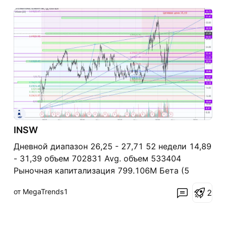
INSW
Дневной диапазон 26,25 - 27,71 52 недели 14,89
- 31,39 объем 702831 Avg. объем 533404
Рыночная капитализация 799.106M Бета (5
месяцев в месяц) 0,09 Коэффициент PE (ТТМ) N
от MegaTrends1
2
/ A EPS (TTM) -0,03 Дата заработка 02 марта
2020 г. Форвард Дивиденд и доходность 0,24
(0,91%) Экс-дивидендная дата 15 марта 2020