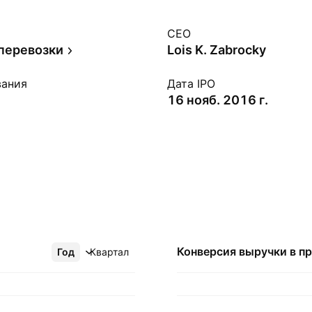
CEO
перевозки
Lois K. Zabrocky
вания
Дата IPO
16 нояб. 2016 г.
Конверсия выручки в
п
Год
Ещё
Квартал