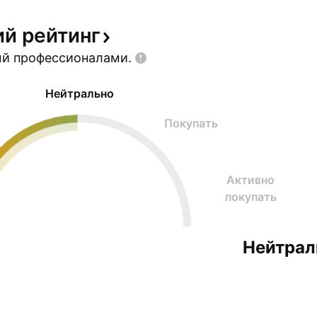
ий
рейтинг
ый
профессионалами.
Нейтрально
Покупать
Активно
покупать
Нейтрал