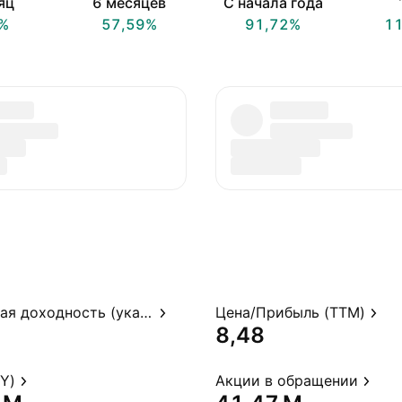
яц
6 месяцев
С начала года
%
57,59%
91,72%
1
Дивидендная доходность (указ.)
Цена/Прибыль (TTM)
8,48
Y)
Акции в обращении