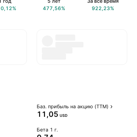
1 год
5 лет
За всё время
10,12%
477,56%
922,23%
Баз. прибыль на акцию (TTM)
11,05
USD
Бета 1 г.