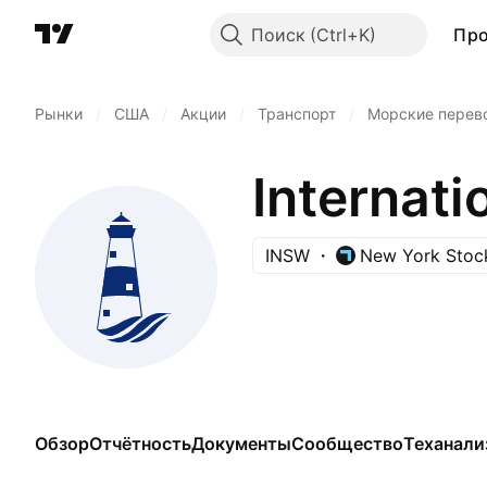
Поиск
Пр
Рынки
/
США
/
Акции
/
Транспорт
/
Морские перев
Internati
INSW
New York Stoc
Обзор
Отчётность
Документы
Сообщество
Теханали