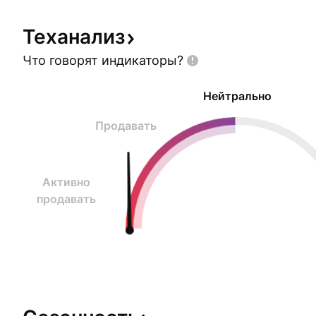
им
Теханализ
Что говорят
индикаторы?
Нейтрально
Продавать
Активно
продавать