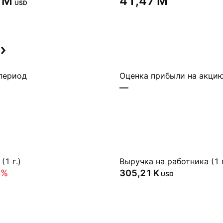
 M‬
‪41,47 M‬
USD
период
Оценка прибыли на акци
—
(1 г.)
Выручка на работника (1 г
6%
‪305,21 K‬
USD