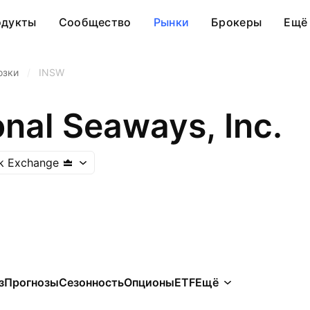
одукты
Сообщество
Рынки
Брокеры
Ещё
озки
/
INSW
onal Seaways, Inc.
k Exchange
з
Прогнозы
Сезонность
Опционы
ETF
Ещё