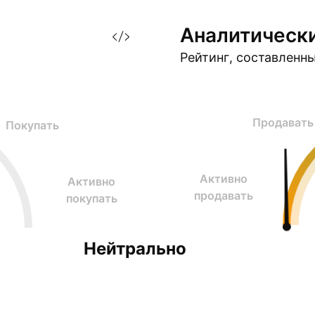
Аналитическ
Рейтинг, составленн
Продавать
Покупать
Активно
Активно
продавать
покупать
Нейтрально