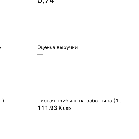
0,74
ю
Оценка выручки
—
.)
Чистая прибыль на работника (1 г.)
‪111,93 K‬
USD