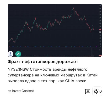
Д
л
Фрахт нефтетанкеров дорожает
и
н
NYSE:INSW Стоимость аренды нефтяного
н
а
супертанкера на ключевых маршрутах в Китай
я
выросла вдвое с тех пор, как США ввели
санкции против России, что показывает, в какой
от InvestContent
0
степени этот шаг изменил мировой рынок
морских перевозок. Санкции встряхнули рынок
грузоперевозок, который до недавнего времени