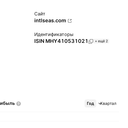
Сайт
intlseas.com
Идентификаторы
ISIN
MHY410531021
+ ещё 2
рибыль
Год
Ещё
Квартал