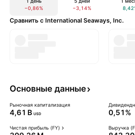
1 день
5 дней
1 мес
−0,86%
−3,14%
8,42
Сравнить с International Seaways, Inc.
Основные
данные
Рыночная капитализация
‪4,61 B‬
0,51%
USD
Чистая прибыль (FY)
Выручка (F