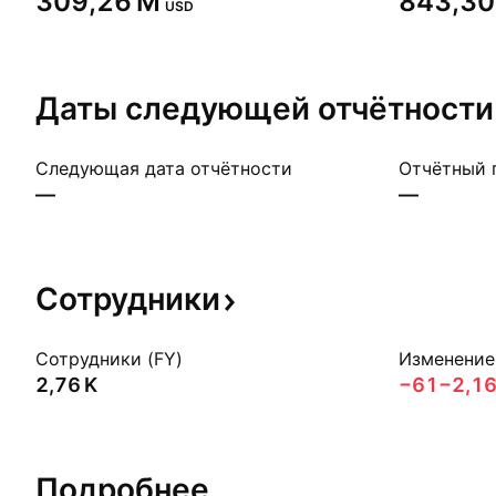
‪309,26 M‬
‪843,30
USD
Даты следующей
отчётности
Следующая дата отчётности
Отчётный 
—
—
Сотрудники
Сотрудники (FY)
Изменение 
‪2,76 K‬
−61
−2,1
Подробнее