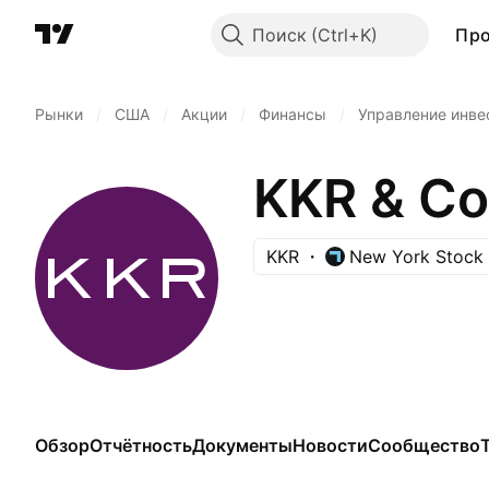
Поиск
Пр
Рынки
/
США
/
Акции
/
Финансы
/
Управление инве
KKR & Co.
KKR
New York Stock
Обзор
Отчётность
Документы
Новости
Сообщество