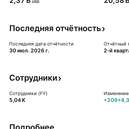
‪2,37 B‬
‪20,58 B
USD
Последняя
отчётность
Последняя дата отчётности
Отчётный 
30 июл. 2026 г.
2-й квар
Сотрудники
Сотрудники (FY)
Изменение 
‪5,04 K‬
+209
+4,
Подробнее