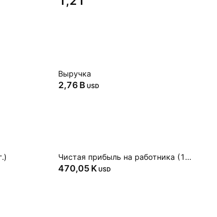
1,21
Выручка
‪2,76 B‬
USD
.)
Чистая прибыль на работника (1 г.)
‪470,05 K‬
USD