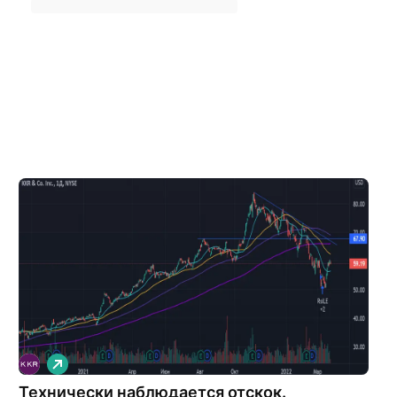
Д
л
Технически наблюдается отскок.
и