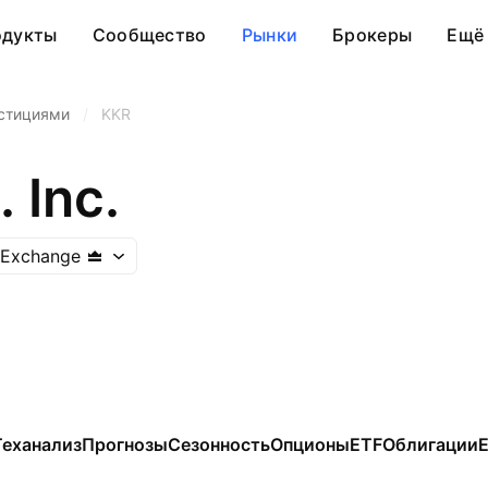
одукты
Сообщество
Рынки
Брокеры
Ещё
стициями
/
KKR
 Inc.
 Exchange
Теханализ
Прогнозы
Сезонность
Опционы
ETF
Облигации