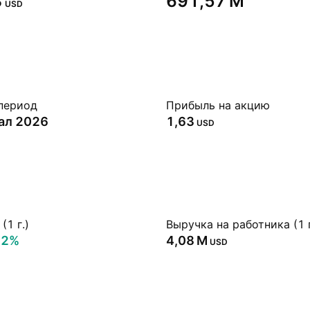
‬
‪691,57 M‬
USD
период
Прибыль на акцию
тал 2026
1,63
USD
(1 г.)
Выручка на работника (1 г
32%
‪4,08 M‬
USD