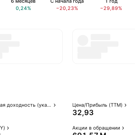
6 месяцев
С начала года
1 год
0,24%
−20,23%
−29,89%
Дивидендная доходность (указ.)
Цена/Прибыль (TTM)
32,93
Y)
Акции в обращении