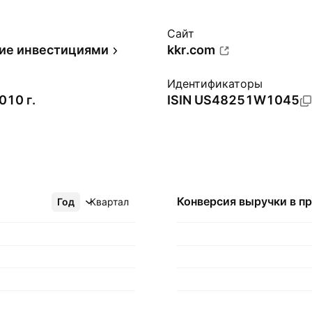
Сайт
ие инвестициями
kkr.com
Идентификаторы
010 г.
ISIN
US48251W1045
Конверсия выручки в
п
Год
Ещё
Квартал