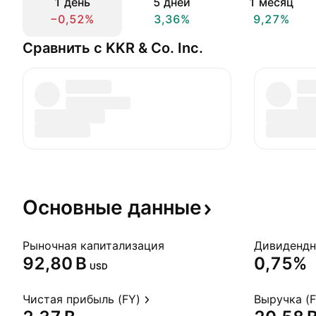
1 день
5 дней
1 месяц
−0,52%
3,36%
9,27%
Сравнить с KKR & Co. Inc.
Основные
данные
Рыночная капитализация
‪92,80 B‬
0,75%
USD
Чистая прибыль (FY)
Выручка (F