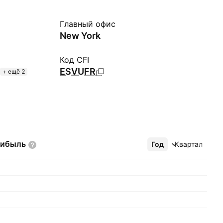
Главный офис
New York
Код CFI
ESVUFR
+ ещё 2
рибыль
Год
Ещё
Квартал