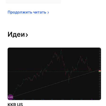
Продолжить 
читать
Идеи
KKR US