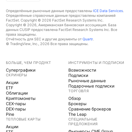
хочет сделать кроссовер со своей сигнальной
Определённые рыночные данные предоставлены
ICE Data Services
.
линией сверху вниз, это возможно, но это будет
Определённые справочные данные предоставлены компанией
краткосрочное явление, после которого линия
FactSet. Copyright © 2026 FactSet Research Systems Inc.
Copyright © 2026, Американская банковская ассоциация. База
MACD пересечет свою сигнальную линию снизу
данных CUSIP предоставлена FactSet Research Systems Inc. Все
вврех, что в конечном итоге будет означать что
права защищены.
Отчётность для SEC и другие документы от
Quartr
.
начался восходящий тренд и мы вышли из флэта.
© TradingView, Inc., 2026 Все права защищены.
Незабывайте что Япония очень позитивно
относится к технологии блокчейн, что подтолкнет
японских инвесторов подключиться к торгам
БОЛЬШЕ, ЧЕМ ПРОДУКТ
ИНСТРУМЕНТЫ И ПОДПИСКИ
этого актива. И если кто может
Суперграфики
Возможности
прокомментировать, в TV ошибка или на самом
СКРИНЕРЫ
Подписки
Рыночные данные
деле так, что дивиденды за акцию которая стоит
Акции
Подарочные подписки
ETF
~6.50 были 9 и 10$ за последние два квартала?
ТОРГОВЛЯ
Облигации
Всем удачного трейдинга!
Криптомонеты
Обзор
CEX-пары
Брокеры
DEX-пары
Сравнение брокеров
Pine
The Leap
ТЕПЛОВЫЕ КАРТЫ
СПЕЦИАЛЬНЫЕ
ПРЕДЛОЖЕНИЯ
Акции
Фьючерсы CME Group
ETF