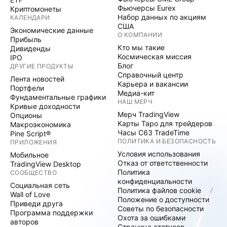
Фьючерсы Eurex
Криптомонеты
Набор данных по акциям
КАЛЕНДАРИ
США
Экономические данные
О КОМПАНИИ
Прибыль
Кто мы такие
Дивиденды
Космическая миссия
IPO
Блог
ДРУГИЕ ПРОДУКТЫ
Справочный центр
Лента новостей
Карьера и вакансии
Портфели
Медиа-кит
Фундаментальные графики
НАШ МЕРЧ
Кривые доходности
Мерч TradingView
Опционы
Карты Таро для трейдеров
Макроэкономика
Часы C63 TradeTime
Pine Script®
ПОЛИТИКА И БЕЗОПАСНОСТЬ
ПРИЛОЖЕНИЯ
Условия использования
Мобильное
Отказ от ответственности
TradingView Desktop
Политика
СООБЩЕСТВО
конфиденциальности
Социальная сеть
Политика файлов cookie
Wall of Love
Положение о доступности
Приведи друга
Советы по безопасности
Программа поддержки
Охота за ошибками
авторов
Страница статусов