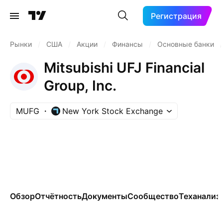
Регистрация
Рынки
/
США
/
Акции
/
Финансы
/
Основные банки
/
Mitsubishi UFJ Financial
Group, Inc.
MUFG
New York Stock Exchange
Обзор
Отчётность
Документы
Сообщество
Теханализ