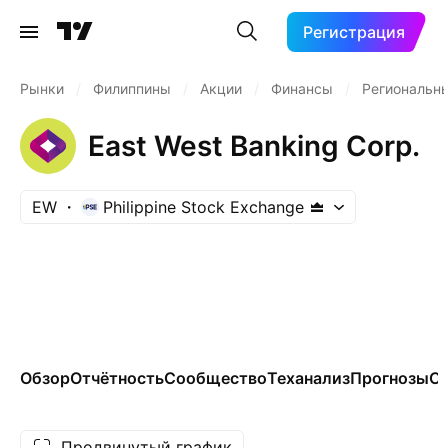
Регистрация
Рынки
/
Филиппины
/
Акции
/
Финансы
/
Региональн
East West Banking Corp.
EW
Philippine Stock Exchange
Обзор
Отчётность
Сообщество
Теханализ
Прогнозы
Се
Продвинутый график