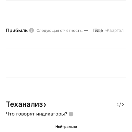
Прибыль
Год
Ещё
Квартал
Следующая отчётность
:
—
Теханализ
Что говорят
индикаторы?
Нейтрально