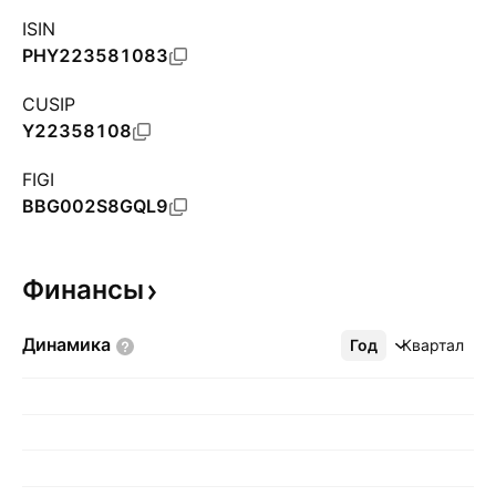
ISIN
PHY223581083
CUSIP
Y22358108
FIGI
BBG002S8GQL9
Финансы
Динамика
Год
Ещё
Квартал