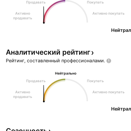
Продавать
Покупать
Активно
Активно покупать
продавать
Нейтрал
Аналитический
рейтинг
Рейтинг, составленный
профессионалами.
Нейтрально
Продавать
Покупать
Активно
Активно покупать
продавать
Нейтрал
Сезонность