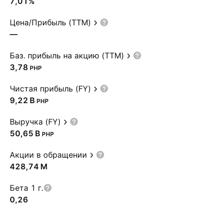
7,01%
Цена/Прибыль (TTM)
—
Баз. прибыль на акцию (TTM)
3,78
PHP
Чистая прибыль (FY)
‪9,22 B‬
PHP
Выручка (FY)
‪50,65 B‬
PHP
Акции в обращении
‪428,74 M‬
Бета 1 г.
0,26