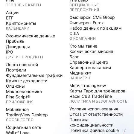
ТЕПЛОВЫЕ КАРТЫ
СПЕЦИАЛЬНЫЕ
ПРЕДЛОЖЕНИЯ
Акции
Фьючерсы CME Group
ETF
Фьючерсы Eurex
Криптомонеты
Набор данных по акциям
КАЛЕНДАРИ
США
Экономические данные
О КОМПАНИИ
Прибыль
Кто мы такие
Дивиденды
Космическая миссия
IPO
Блог
ДРУГИЕ ПРОДУКТЫ
Справочный центр
Лента новостей
Карьера и вакансии
Портфели
Медиа-кит
Фундаментальные графики
НАШ МЕРЧ
Кривые доходности
Мерч TradingView
Опционы
Карты Таро для трейдеров
Макроэкономика
Часы C63 TradeTime
Pine Script®
ПОЛИТИКА И БЕЗОПАСНОСТЬ
ПРИЛОЖЕНИЯ
Условия использования
Мобильное
Отказ от ответственности
TradingView Desktop
Политика
СООБЩЕСТВО
конфиденциальности
Социальная сеть
Политика файлов cookie
Wall of Love