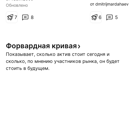
87.7 значит цена убежит в низ
часовом таймфр
от dmitrijmardahaev
Обновлено
в шорт в район 82. там геп как
фьючерса на нефт
раз, его надо закрыть. скорей
7
8
сформировалась 
6
5
всего в выходной отвалимся,
разворотная фиг
когда все трейдеры не
**«Двойное дно»*
работают и в муку.
Bottom). Цена д
Форвардная
кривая
протестировала 
зону поддержки 
Показывает, сколько актив стоит сегодня и
**$79.00 – $79.60
сколько, по мнению участников рынка, он будет
сформиров
стоить в будущем.