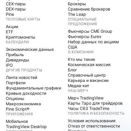
CEX-пары
Брокеры
DEX-пары
Сравнение брокеров
Pine
The Leap
ТЕПЛОВЫЕ КАРТЫ
СПЕЦИАЛЬНЫЕ
ПРЕДЛОЖЕНИЯ
Акции
Фьючерсы CME Group
ETF
Фьючерсы Eurex
Криптомонеты
Набор данных по акциям
КАЛЕНДАРИ
США
Экономические данные
О КОМПАНИИ
Прибыль
Кто мы такие
Дивиденды
Космическая миссия
IPO
Блог
ДРУГИЕ ПРОДУКТЫ
Справочный центр
Лента новостей
Карьера и вакансии
Портфели
Медиа-кит
Фундаментальные графики
НАШ МЕРЧ
Кривые доходности
Мерч TradingView
Опционы
Карты Таро для трейдеров
Макроэкономика
Часы C63 TradeTime
Pine Script®
ПОЛИТИКА И БЕЗОПАСНОСТЬ
ПРИЛОЖЕНИЯ
Условия использования
Мобильное
Отказ от ответственности
TradingView Desktop