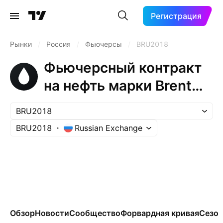
Регистрация
Рынки
/
Россия
/
Фьючерсы
/
BRU2018
Фьючерсный контракт
на нефть марки Brent
(Sep 2018)
BRU2018
BRU2018
Russian Exchange
Обзор
Новости
Сообщество
Форвардная кривая
Сезон