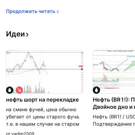
Продолжить 
читать
Идеи
К
о
нефть шорт на перекладке
р
Нефть (BR1!): 
о
Двойное дно и 
на смене фучей, цена обычно
т
к
убегает от цены старого фуча.
Нефть (BR1! / USO
а
т.е. в нашем случае на старом
Подтверждение 
я
контракте цена 90р, а на новом
«Двойное дно» 🛢️
от vadim2009