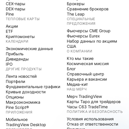
CEX-пары
Брокеры
DEX-пары
Сравнение брокеров
Pine
The Leap
ТЕПЛОВЫЕ КАРТЫ
СПЕЦИАЛЬНЫЕ
ПРЕДЛОЖЕНИЯ
Акции
Фьючерсы CME Group
ETF
Фьючерсы Eurex
Криптомонеты
Набор данных по акциям
КАЛЕНДАРИ
США
Экономические данные
О КОМПАНИИ
Прибыль
Кто мы такие
Дивиденды
Космическая миссия
IPO
Блог
ДРУГИЕ ПРОДУКТЫ
Справочный центр
Лента новостей
Карьера и вакансии
Портфели
Медиа-кит
Фундаментальные графики
НАШ МЕРЧ
Кривые доходности
Мерч TradingView
Опционы
Карты Таро для трейдеров
Макроэкономика
Часы C63 TradeTime
Pine Script®
ПОЛИТИКА И БЕЗОПАСНОСТЬ
ПРИЛОЖЕНИЯ
Условия использования
Мобильное
Отказ от ответственности
TradingView Desktop