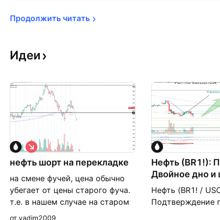
Продолжить 
читать
Идеи
К
о
нефть шорт на перекладке
р
Нефть (BR1!): 
о
Двойное дно и 
на смене фучей, цена обычно
т
к
убегает от цены старого фуча.
Нефть (BR1! / USO
а
т.е. в нашем случае на старом
Подтверждение 
я
контракте цена 90р, а на новом
«Двойное дно» 🛢️
от vadim2009