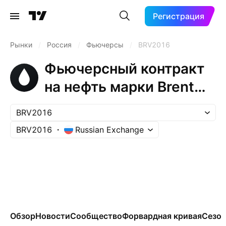
Регистрация
Рынки
/
Россия
/
Фьючерсы
/
BRV2016
Фьючерсный контракт
на нефть марки Brent
(Oct 2016)
BRV2016
BRV2016
Russian Exchange
Обзор
Новости
Сообщество
Форвардная кривая
Сезон