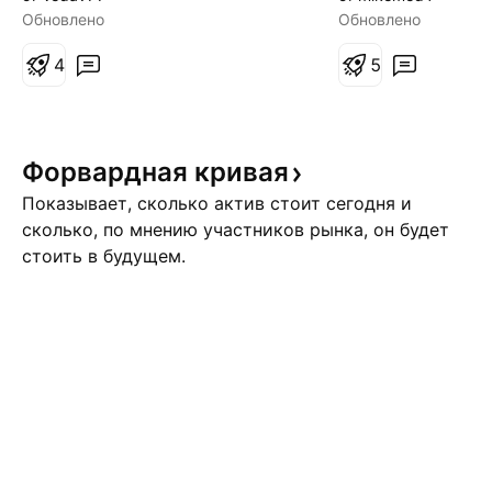
голова и плечи 2.Восходящий
маркетмейкера.
Обновлено
Обновлено
канал 3.Золотой крест Цели:
неделя выглядит,
95-98-100
4
дистрибуция. О
5
ускорение с цел
оригинальной ко
обоих активах. 
Форвардная
кривая
цель по Евро EQL
немного слабее. 
Показывает, сколько актив стоит сегодня и
сколько, по мнению участников рынка, он будет
стоить в будущем.