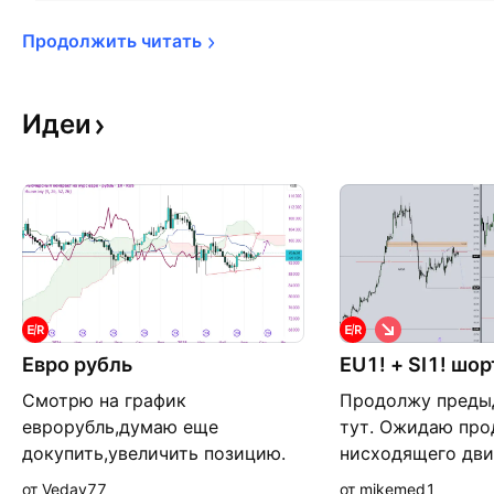
Продолжить 
читать
Идеи
К
о
Евро рубль
EU1! + SI1! шор
р
о
Смотрю на график
Продолжу преды
т
к
еврорубль,думаю еще
тут. Ожидаю пр
а
докупить,увеличить позицию.
нисходящего дви
я
Почему? 1.Перевернутая
рамках модели 
от Vedav77
от mikemed1