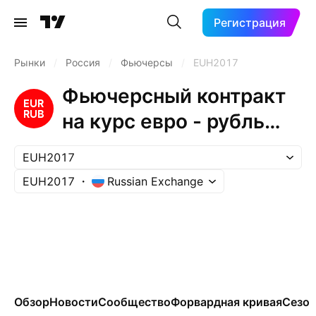
Регистрация
Рынки
/
Россия
/
Фьючерсы
/
EUH2017
Фьючерсный контракт
на курс евро - рубль
(Mar 2017)
EUH2017
EUH2017
Russian Exchange
Обзор
Новости
Сообщество
Форвардная кривая
Сезон