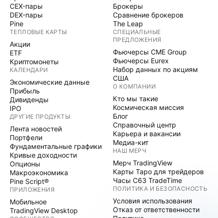
CEX-пары
Брокеры
DEX-пары
Сравнение брокеров
Pine
The Leap
ТЕПЛОВЫЕ КАРТЫ
СПЕЦИАЛЬНЫЕ
ПРЕДЛОЖЕНИЯ
Акции
Фьючерсы CME Group
ETF
Фьючерсы Eurex
Криптомонеты
Набор данных по акциям
КАЛЕНДАРИ
США
Экономические данные
О КОМПАНИИ
Прибыль
Кто мы такие
Дивиденды
Космическая миссия
IPO
Блог
ДРУГИЕ ПРОДУКТЫ
Справочный центр
Лента новостей
Карьера и вакансии
Портфели
Медиа-кит
Фундаментальные графики
НАШ МЕРЧ
Кривые доходности
Мерч TradingView
Опционы
Карты Таро для трейдеров
Макроэкономика
Часы C63 TradeTime
Pine Script®
ПОЛИТИКА И БЕЗОПАСНОСТЬ
ПРИЛОЖЕНИЯ
Условия использования
Мобильное
Отказ от ответственности
TradingView Desktop