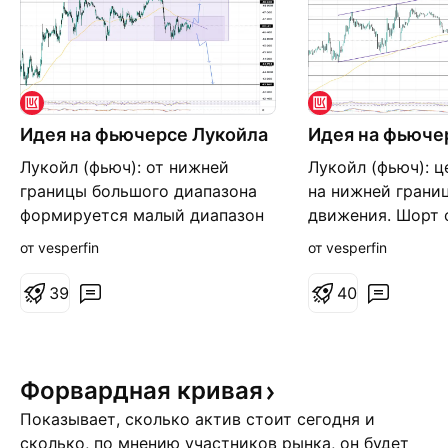
Идея на фьючерсе Лукойла
Идея на фьюче
Лукойл (фьюч): от нижней
Лукойл (фьюч): ц
границы большого диапазона
на нижней грани
формируется малый диапазон
движения. Шорт 
возможного накопления. Для
границы. Цели: 4
от vesperfin
от vesperfin
лонга смотрим закреп над
44367. Для лонг
линией крик и МА200/от
возврат внутрь к
3
9
4
0
тестов. Цели: 48228; 48774.
закреплением на
Для шорта смотрим пробой
Цели: 47871; 485
нижней границы диапазона,
граница канала.
вход от тестов. Цели: 44494;
Форвардная
кривая
43260.
Показывает, сколько актив стоит сегодня и
сколько, по мнению участников рынка, он будет