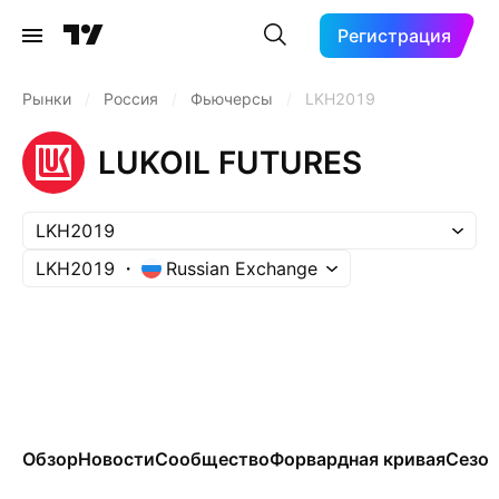
Регистрация
Рынки
/
Россия
/
Фьючерсы
/
LKH2019
LUKOIL FUTURES
LKH2019
LKH2019
Russian Exchange
Обзор
Новости
Сообщество
Форвардная кривая
Сезон