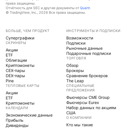
права защищены.
Отчётность для SEC и другие документы от
Quartr
.
© TradingView, Inc., 2026 Все права защищены.
БОЛЬШЕ, ЧЕМ ПРОДУКТ
ИНСТРУМЕНТЫ И ПОДПИСКИ
Суперграфики
Возможности
СКРИНЕРЫ
Подписки
Рыночные данные
Акции
Подарочные подписки
ETF
ТОРГОВЛЯ
Облигации
Криптомонеты
Обзор
CEX-пары
Брокеры
DEX-пары
Сравнение брокеров
Pine
The Leap
ТЕПЛОВЫЕ КАРТЫ
СПЕЦИАЛЬНЫЕ
ПРЕДЛОЖЕНИЯ
Акции
Фьючерсы CME Group
ETF
Фьючерсы Eurex
Криптомонеты
Набор данных по акциям
КАЛЕНДАРИ
США
Экономические данные
О КОМПАНИИ
Прибыль
Кто мы такие
Дивиденды