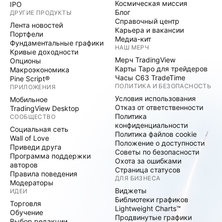
Космическая миссия
IPO
Блог
ДРУГИЕ ПРОДУКТЫ
Справочный центр
Лента новостей
Карьера и вакансии
Портфели
Медиа-кит
Фундаментальные графики
НАШ МЕРЧ
Кривые доходности
Мерч TradingView
Опционы
Карты Таро для трейдеров
Макроэкономика
Часы C63 TradeTime
Pine Script®
ПОЛИТИКА И БЕЗОПАСНОСТЬ
ПРИЛОЖЕНИЯ
Условия использования
Мобильное
Отказ от ответственности
TradingView Desktop
Политика
СООБЩЕСТВО
конфиденциальности
Социальная сеть
Политика файлов cookie
Wall of Love
Положение о доступности
Приведи друга
Советы по безопасности
Программа поддержки
Охота за ошибками
авторов
Страница статусов
Правила поведения
ДЛЯ БИЗНЕСА
Модераторы
Виджеты
ИДЕИ
Библиотеки графиков
Торговля
Lightweight Charts™
Обучение
Продвинутые графики
Выбор редакции