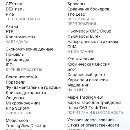
CEX-пары
Брокеры
DEX-пары
Сравнение брокеров
Pine
The Leap
ТЕПЛОВЫЕ КАРТЫ
СПЕЦИАЛЬНЫЕ
ПРЕДЛОЖЕНИЯ
Акции
Фьючерсы CME Group
ETF
Фьючерсы Eurex
Криптомонеты
Набор данных по акциям
КАЛЕНДАРИ
США
Экономические данные
О КОМПАНИИ
Прибыль
Кто мы такие
Дивиденды
Космическая миссия
IPO
Блог
ДРУГИЕ ПРОДУКТЫ
Справочный центр
Лента новостей
Карьера и вакансии
Портфели
Медиа-кит
Фундаментальные графики
НАШ МЕРЧ
Кривые доходности
Мерч TradingView
Опционы
Карты Таро для трейдеров
Макроэкономика
Часы C63 TradeTime
Pine Script®
ПОЛИТИКА И БЕЗОПАСНОСТЬ
ПРИЛОЖЕНИЯ
Условия использования
Мобильное
Отказ от ответственности
TradingView Desktop