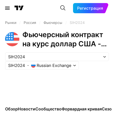
Регистрация
Рынки
/
Россия
/
Фьючерсы
/
SIH2024
Фьючерсный контракт
на курс доллар США -
рубль (Mar 2024)
SIH2024
SIH2024
Russian Exchange
Обзор
Новости
Сообщество
Форвардная кривая
Сезон