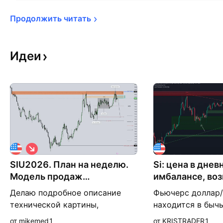
Продолжить 
читать
Идеи
К
о
SIU2026. План на неделю.
р
Si: цена в днев
о
Модель продаж
имбалансе, во
т
маркетмейкера MMSM.
повтор сценар
к
Делаю подробное описание
Фьючерс доллар/
а
технической картины,
находится в быч
я
объясняю более подробно
имбалансе. Назв
от mikemed1
от KRISTRADER1