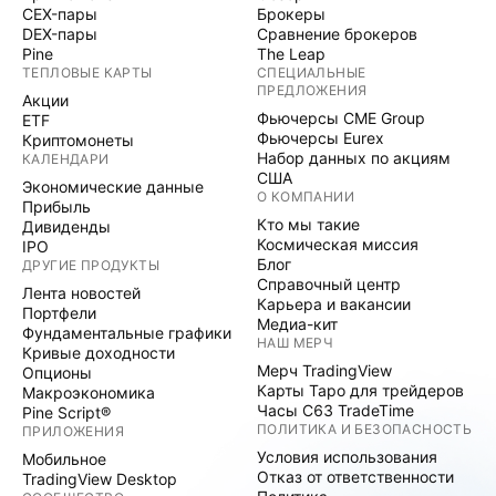
CEX-пары
Брокеры
DEX-пары
Сравнение брокеров
Pine
The Leap
ТЕПЛОВЫЕ КАРТЫ
СПЕЦИАЛЬНЫЕ
ПРЕДЛОЖЕНИЯ
Акции
Фьючерсы CME Group
ETF
Фьючерсы Eurex
Криптомонеты
Набор данных по акциям
КАЛЕНДАРИ
США
Экономические данные
О КОМПАНИИ
Прибыль
Кто мы такие
Дивиденды
Космическая миссия
IPO
Блог
ДРУГИЕ ПРОДУКТЫ
Справочный центр
Лента новостей
Карьера и вакансии
Портфели
Медиа-кит
Фундаментальные графики
НАШ МЕРЧ
Кривые доходности
Мерч TradingView
Опционы
Карты Таро для трейдеров
Макроэкономика
Часы C63 TradeTime
Pine Script®
ПОЛИТИКА И БЕЗОПАСНОСТЬ
ПРИЛОЖЕНИЯ
Условия использования
Мобильное
Отказ от ответственности
TradingView Desktop