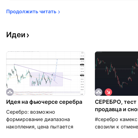
Продолжить 
читать
Идеи
К
о
Идея на фьючерсе серебра
СЕРЕБРО, тест
р
о
продавца и сно
Серебро: возможно
т
к
формирование диапазона
#серебро камекс 
а
накопления, цена пытается
свозили к отмене
я
закрепиться над локальной
на голде склоняю