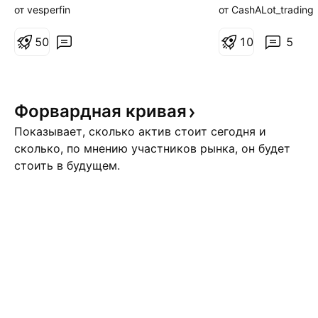
трендовой. Лонг от теста
новостная манип
от vesperfin
от CashALot_trading
трендовой линии или от тестов
ликвида, и шорт
МА200/линии крик. Цели:
5
0
вчерашний оставл
1
0
5
61,31; 62,41. Отмена - слом
#серебро моех та
диапазона, расторговка
тесте снизу 59,1
нижней границы.
RUS:SV1! COMEX:S
Форвардная
кривая
Показывает, сколько актив стоит сегодня и
сколько, по мнению участников рынка, он будет
стоить в будущем.