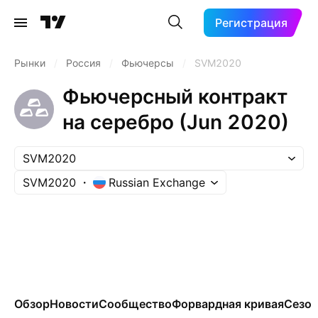
Регистрация
Рынки
/
Россия
/
Фьючерсы
/
SVM2020
Фьючерсный контракт
на серебро (Jun 2020)
SVM2020
SVM2020
Russian Exchange
Обзор
Новости
Сообщество
Форвардная кривая
Сезон