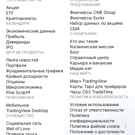
ПРЕДЛОЖЕНИЯ
Акции
Фьючерсы CME Group
ETF
Фьючерсы Eurex
Криптомонеты
Набор данных по акциям
КАЛЕНДАРИ
США
Экономические данные
О КОМПАНИИ
Прибыль
Кто мы такие
Дивиденды
Космическая миссия
IPO
Блог
ДРУГИЕ ПРОДУКТЫ
Справочный центр
Лента новостей
Карьера и вакансии
Портфели
Медиа-кит
Фундаментальные графики
НАШ МЕРЧ
Кривые доходности
Мерч TradingView
Опционы
Карты Таро для трейдеров
Макроэкономика
Часы C63 TradeTime
Pine Script®
ПОЛИТИКА И БЕЗОПАСНОСТЬ
ПРИЛОЖЕНИЯ
Условия использования
Мобильное
Отказ от ответственности
TradingView Desktop
Политика
СООБЩЕСТВО
конфиденциальности
Социальная сеть
Политика файлов cookie
Wall of Love
Положение о доступности
Приведи друга