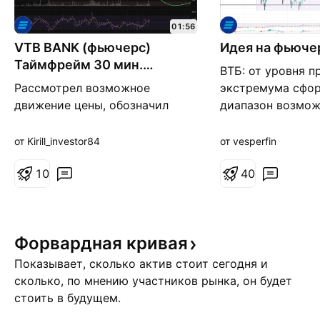
01:56
VTB BANK (фьючерс)
Идея на фьюче
Таймфрейм 30 мин.
ВТБ: от уровня 
Спекулятивно
Рассмотрел возможное
экстремума сфо
движение цены, обозначил
диапазон возмож
стоп и тейк. Будьте
накопления. Лонг
внимательны есть вероятность
границы диапазо
от Kirill_investor84
от vesperfin
ухода ниже. Стоп обязателен к
крик. Цели: 6894;
выставлению.
1
0
Отмена — возвра
4
0
крика.
Форвардная
кривая
Показывает, сколько актив стоит сегодня и
сколько, по мнению участников рынка, он будет
стоить в будущем.