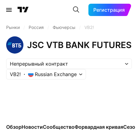
Регистрация
Рынки
/
Россия
/
Фьючерсы
/
VB2!
JSC VTB BANK FUTURES
Непрерывный контракт
VB2!
Russian Exchange
Обзор
Новости
Сообщество
Форвардная кривая
Сезон