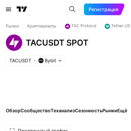
Регистрация
TAC Protocol
Tether US
Рынки
/
Криптовалюты
/
/
TACUSDT SPOT
TACUSDT
Bybit
Обзор
Сообщество
Теханализ
Сезонность
Рынки
Ещё
Продвинутый график