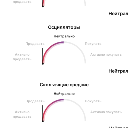
продавать
Нейтрал
Осцилляторы
Нейтрально
Продавать
Покупать
Активно
Активно покупать
продавать
Нейтрал
Скользящие средние
Нейтрально
Продавать
Покупать
Активно
Активно покупать
продавать