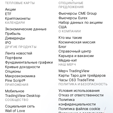
ТЕПЛОВЫЕ КАРТЫ
СПЕЦИАЛЬНЫЕ
ПРЕДЛОЖЕНИЯ
Акции
Фьючерсы CME Group
ETF
Фьючерсы Eurex
Криптомонеты
Набор данных по акциям
КАЛЕНДАРИ
США
Экономические данные
О КОМПАНИИ
Прибыль
Кто мы такие
Дивиденды
Космическая миссия
IPO
Блог
ДРУГИЕ ПРОДУКТЫ
Справочный центр
Лента новостей
Карьера и вакансии
Портфели
Медиа-кит
Фундаментальные графики
НАШ МЕРЧ
Кривые доходности
Мерч TradingView
Опционы
Карты Таро для трейдеров
Макроэкономика
Часы C63 TradeTime
Pine Script®
ПОЛИТИКА И БЕЗОПАСНОСТЬ
ПРИЛОЖЕНИЯ
Условия использования
Мобильное
Отказ от ответственности
TradingView Desktop
Политика
СООБЩЕСТВО
конфиденциальности
Социальная сеть
Политика файлов cookie
Wall of Love