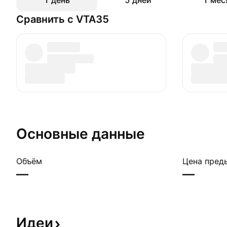
1 день
5 дней
1 мес
Сравнить с VTA35
Основные данные
Объём
Цена пред
—
—
Идеи