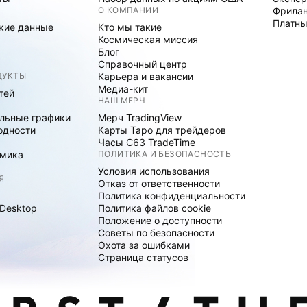
О КОМПАНИИ
Фрила
Платны
кие данные
Кто мы такие
Космическая миссия
Блог
Справочный центр
ДУКТЫ
Карьера и вакансии
Медиа-кит
тей
НАШ МЕРЧ
льные графики
Мерч TradingView
одности
Карты Таро для трейдеров
Часы C63 TradeTime
мика
ПОЛИТИКА И БЕЗОПАСНОСТЬ
Условия использования
Я
Отказ от ответственности
Политика конфиденциальности
 Desktop
Политика файлов cookie
Положение о доступности
Советы по безопасности
Охота за ошибками
Страница статусов