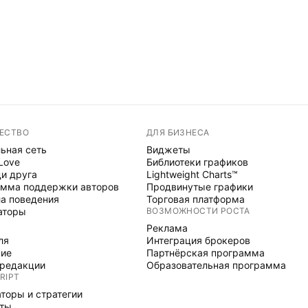
ЕСТВО
ДЛЯ БИЗНЕСА
ьная сеть
Виджеты
 Love
Библиотеки графиков
и друга
Lightweight Charts™
мма поддержки авторов
Продвинутые графики
а поведения
Торговая платформа
аторы
ВОЗМОЖНОСТИ РОСТА
Реклама
ля
Интеграция брокеров
ние
Партнёрская программа
редакции
Образовательная программа
RIPT
торы и стратегии
рты