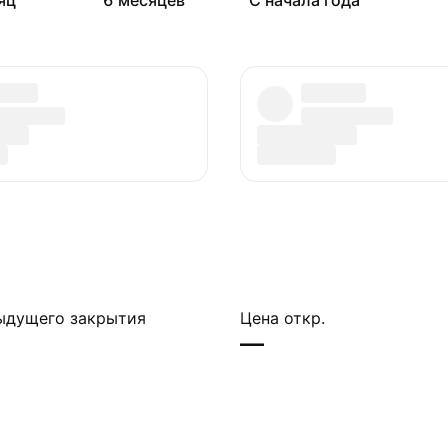
яц
6 месяцев
С начала года
ыдущего закрытия
Цена откр.
—