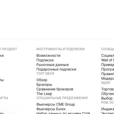
М ПРОДУКТ
ИНСТРУМЕНТЫ И ПОДПИСКИ
СООБЩ
ки
Возможности
Социал
Подписки
Wall of
Рыночные данные
Привед
Подарочные подписки
Програ
ТОРГОВЛЯ
Правил
Модер
ты
Обзор
ИДЕИ
Брокеры
Сравнение брокеров
Торгов
The Leap
Обуче
АРТЫ
СПЕЦИАЛЬНЫЕ ПРЕДЛОЖЕНИЯ
Выбор 
PINE SC
Фьючерсы CME Group
Фьючерсы Eurex
Индика
ты
Набор данных по акциям США
Экспе