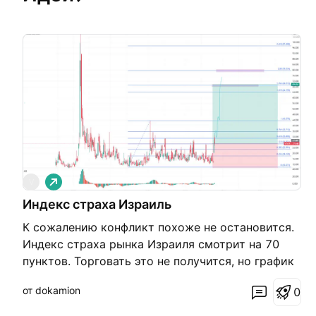
Д
V
л
Индекс страха Израиль
и
н
К сожалению конфликт похоже не остановится.
н
а
Индекс страха рынка Израиля смотрит на 70
я
пунктов. Торговать это не получится, но график
отметил по большей части для себя, для
от dokamion
0
истории вопроса. P.C. Грааль на рынке:
пристально наблюдать за индексами страхов