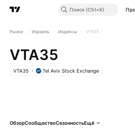
Поиск
Пр
Рынки
/
Израиль
/
Индексы
/
VTA35
VTA35
VTA35
Tel Aviv Stock Exchange
Обзор
Сообщество
Сезонность
Ещё