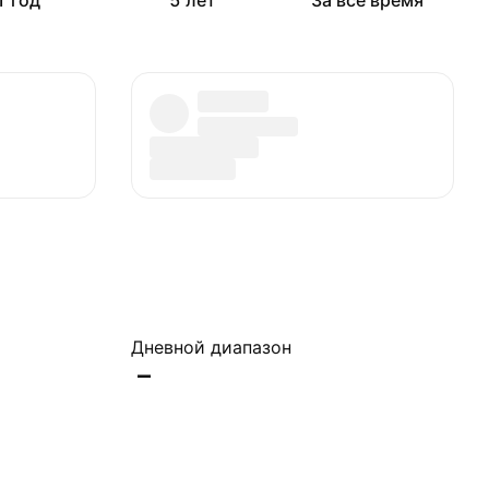
1 год
5 лет
За всё время
Дневной диапазон
–