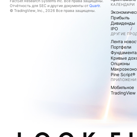
FactSet Research Systems Inc. Все права защищены.
КАЛЕНДАРИ
Отчётность для SEC и другие документы от
Quartr
.
© TradingView, Inc., 2026 Все права защищены.
Экономичес
Прибыль
Дивиденды
IPO
ДРУГИЕ ПРО
Лента новос
Портфели
Фундамента
Кривые дох
Опционы
Макроэконо
Pine Script®
ПРИЛОЖЕНИ
Мобильное
TradingView