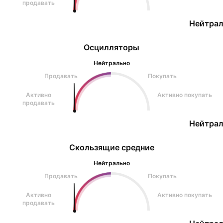
продавать
Нейтрал
Осцилляторы
Нейтрально
Продавать
Покупать
Активно
Активно покупать
продавать
Нейтрал
Скользящие средние
Нейтрально
Продавать
Покупать
Активно
Активно покупать
продавать