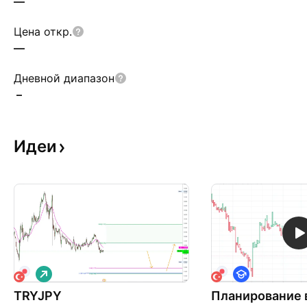
—
Цена откр.
—
Дневной диапазон
–
Идеи
Д
О
л
б
TRYJPY
и
Планирование 
у
н
ч