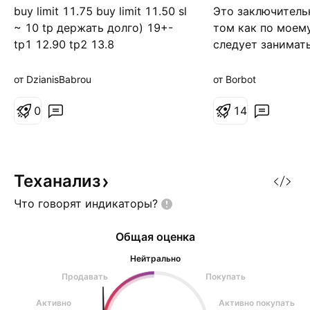
buy limit 11.75 buy limit 11.50 sl
Это заключитель
н
е
а
н
~ 10 tp держать долго) 19+-
том как по моем
я
и
tp1 12.90 tp2 13.8
следует занимат
е
трейдингом . Изв
возможно неумес
от DzianisBabrou
от Borbot
Все опробовано 
0
временем и деньг
1
4
говорится от душ
Теханализ
Что говорят
индикаторы?
Общая оценка
Нейтрально
Продавать
Покупать
Активно
Активно покупать