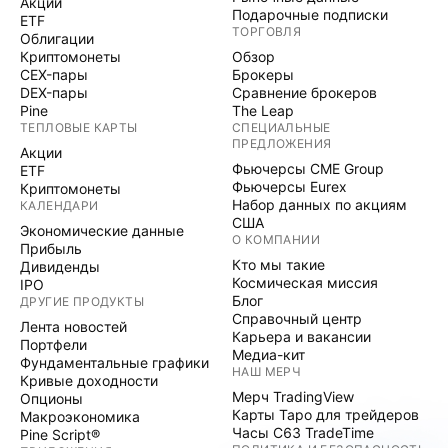
Акции
Подарочные подписки
ETF
ТОРГОВЛЯ
Облигации
Криптомонеты
Обзор
CEX-пары
Брокеры
DEX-пары
Сравнение брокеров
Pine
The Leap
ТЕПЛОВЫЕ КАРТЫ
СПЕЦИАЛЬНЫЕ
ПРЕДЛОЖЕНИЯ
Акции
Фьючерсы CME Group
ETF
Фьючерсы Eurex
Криптомонеты
Набор данных по акциям
КАЛЕНДАРИ
США
Экономические данные
О КОМПАНИИ
Прибыль
Кто мы такие
Дивиденды
Космическая миссия
IPO
Блог
ДРУГИЕ ПРОДУКТЫ
Справочный центр
Лента новостей
Карьера и вакансии
Портфели
Медиа-кит
Фундаментальные графики
НАШ МЕРЧ
Кривые доходности
Мерч TradingView
Опционы
Карты Таро для трейдеров
Макроэкономика
Часы C63 TradeTime
Pine Script®