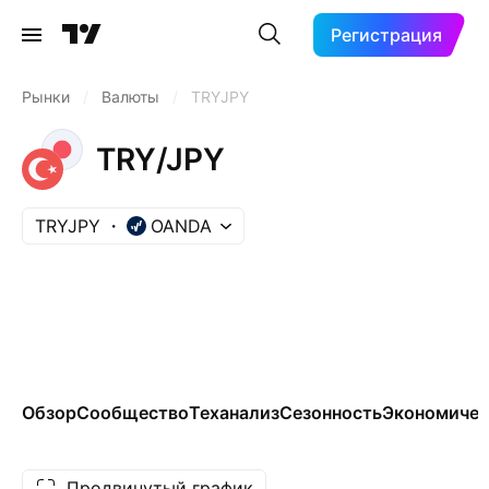
Регистрация
Рынки
/
Валюты
/
TRYJPY
TRY/JPY
TRYJPY
OANDA
Обзор
Сообщество
Теханализ
Сезонность
Экономичес
Продвинутый график