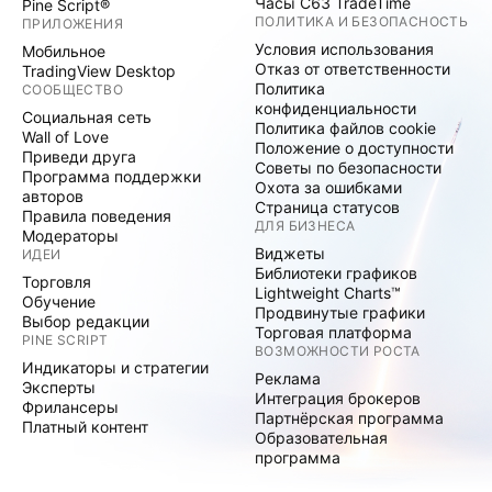
Часы C63 TradeTime
Pine Script®
ПОЛИТИКА И БЕЗОПАСНОСТЬ
ПРИЛОЖЕНИЯ
Условия использования
Мобильное
Отказ от ответственности
TradingView Desktop
Политика
СООБЩЕСТВО
конфиденциальности
Социальная сеть
Политика файлов cookie
Wall of Love
Положение о доступности
Приведи друга
Советы по безопасности
Программа поддержки
Охота за ошибками
авторов
Страница статусов
Правила поведения
ДЛЯ БИЗНЕСА
Модераторы
Виджеты
ИДЕИ
Библиотеки графиков
Торговля
Lightweight Charts™
Обучение
Продвинутые графики
Выбор редакции
Торговая платформа
PINE SCRIPT
ВОЗМОЖНОСТИ РОСТА
Индикаторы и стратегии
Реклама
Эксперты
Интеграция брокеров
Фрилансеры
Партнёрская программа
Платный контент
Образовательная
программа