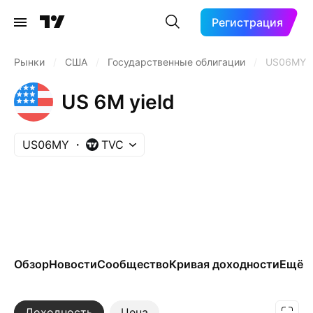
Регистрация
Рынки
/
США
/
Государственные облигации
/
US06MY
US 6M yield
US06MY
TVC
Обзор
Новости
Сообщество
Кривая доходности
Ещё
Доходность
Ещё
Цена