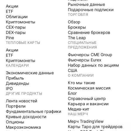
Рыночные данные
Акции
Подарочные подписки
ETF
ТОРГОВЛЯ
Облигации
Криптомонеты
Обзор
CEX-пары
Брокеры
DEX-пары
Сравнение брокеров
Pine
The Leap
ТЕПЛОВЫЕ КАРТЫ
СПЕЦИАЛЬНЫЕ
ПРЕДЛОЖЕНИЯ
Акции
Фьючерсы CME Group
ETF
Фьючерсы Eurex
Криптомонеты
Набор данных по акциям
КАЛЕНДАРИ
США
Экономические данные
О КОМПАНИИ
Прибыль
Кто мы такие
Дивиденды
Космическая миссия
IPO
Блог
ДРУГИЕ ПРОДУКТЫ
Справочный центр
Лента новостей
Карьера и вакансии
Портфели
Медиа-кит
Фундаментальные графики
НАШ МЕРЧ
Кривые доходности
Мерч TradingView
Опционы
Карты Таро для трейдеров
Макроэкономика