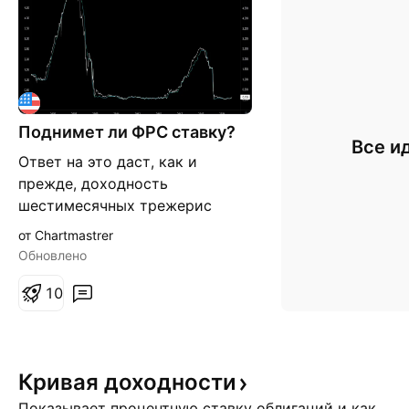
Поднимет ли ФРС ставку?
Все и
Ответ на это даст, как и
прежде, доходность
шестимесячных трежерис
(белая линия) Следите за ними.
от Chartmastrer
ФРС со своей ставкой (голубая
Обновлено
линия) всего лишь последует
за трендом. Пока сигналов на
1
0
увеличение ставки (рост
доходности шестимесячных
трежерис до 0,25%) нет.
Кривая
доходности
Показывает процентную ставку облигаций и как