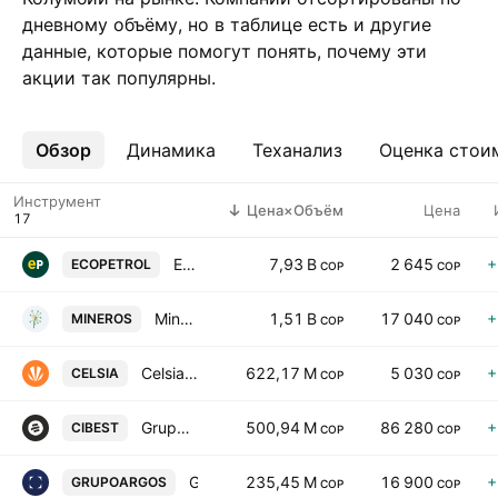
дневному объёму, но в таблице есть и другие
данные, которые помогут понять, почему эти
акции так популярны.
Обзор
Ещё
Динамика
Теханализ
Оценка стои
Инструмент
Цена×Объём
Цена
Ecopetrol SA
7,93 B
2 645
+
ECOPETROL
COP
COP
Mineros SA
1,51 B
17 040
+
MINEROS
COP
COP
Celsia SA ESP
622,17 M
5 030
+
CELSIA
COP
COP
Grupo Cibest S.A.
500,94 M
86 280
+
CIBEST
COP
COP
Grupo Argos S.A.
235,45 M
16 900
+
GRUPOARGOS
COP
COP