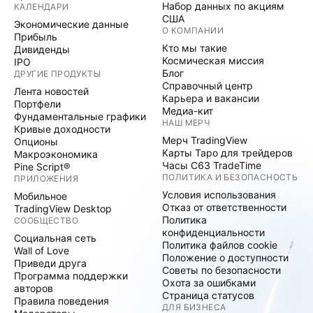
Набор данных по акциям
КАЛЕНДАРИ
США
Экономические данные
О КОМПАНИИ
Прибыль
Кто мы такие
Дивиденды
Космическая миссия
IPO
Блог
ДРУГИЕ ПРОДУКТЫ
Справочный центр
Лента новостей
Карьера и вакансии
Портфели
Медиа-кит
Фундаментальные графики
НАШ МЕРЧ
Кривые доходности
Мерч TradingView
Опционы
Карты Таро для трейдеров
Макроэкономика
Часы C63 TradeTime
Pine Script®
ПОЛИТИКА И БЕЗОПАСНОСТЬ
ПРИЛОЖЕНИЯ
Условия использования
Мобильное
Отказ от ответственности
TradingView Desktop
Политика
СООБЩЕСТВО
конфиденциальности
Социальная сеть
Политика файлов cookie
Wall of Love
Положение о доступности
Приведи друга
Советы по безопасности
Программа поддержки
Охота за ошибками
авторов
Страница статусов
Правила поведения
ДЛЯ БИЗНЕСА