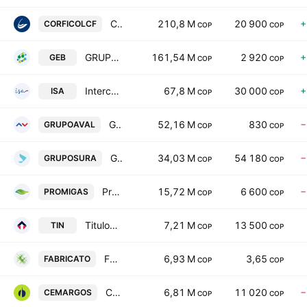
Corporacion Financiera Colombiana SA
210,8 M
20 900
+
CORFICOLCF
COP
COP
GRUPO ENERGIA BOGOTA S.A. E.S.P
161,54 M
2 920
+
GEB
COP
COP
Interconexion Electrica SA ESP
67,8 M
30 000
+
ISA
COP
COP
Grupo Aval Acciones y Valores SA
52,16 M
830
−
GRUPOAVAL
COP
COP
Grupo de Inversiones Suramericana S.A.
34,03 M
54 180
−
GRUPOSURA
COP
COP
Promigas SA ESP
15,72 M
6 600
−
PROMIGAS
COP
COP
Titulos Particpativos Titularizacion TIN
7,21 M
13 500
TIN
COP
COP
Fabricato S.A.
6,93 M
3,65
FABRICATO
COP
COP
Cementos Argos SA
6,81 M
11 020
−
CEMARGOS
COP
COP