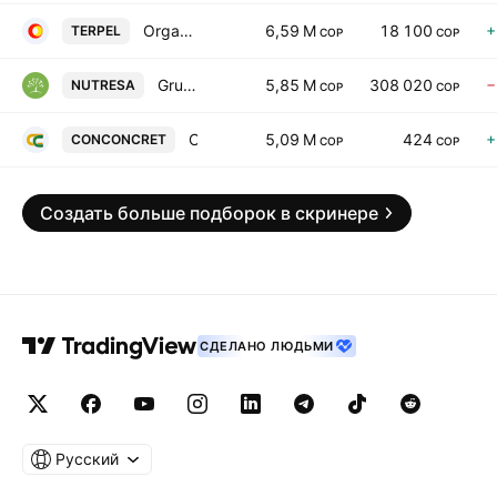
Organizacion Terpel SA
6,59 M
18 100
+
TERPEL
COP
COP
Grupo Nutresa S.A.
5,85 M
308 020
−
NUTRESA
COP
COP
Constructora Conconcreto S.A.
5,09 M
424
+
CONCONCRET
COP
COP
Создать больше подборок в скринере
СДЕЛАНО ЛЮДЬМИ
Русский