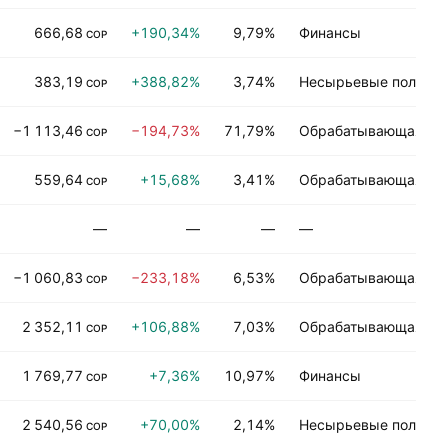
666,68
+190,34%
9,79%
Финансы
COP
383,19
+388,82%
3,74%
Несырьевые полезн
COP
−1 113,46
−194,73%
71,79%
Обрабатывающая пр
COP
559,64
+15,68%
3,41%
Обрабатывающая пр
COP
—
—
—
—
−1 060,83
−233,18%
6,53%
Обрабатывающая пр
COP
2 352,11
+106,88%
7,03%
Обрабатывающая пр
COP
1 769,77
+7,36%
10,97%
Финансы
COP
2 540,56
+70,00%
2,14%
Несырьевые полезн
COP