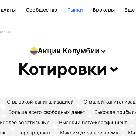
одукты
Сообщество
Рынки
Брокеры
Ещё
шевые
Акции
Колумбии
Котировки
С высокой капитализацией
С малой капитализа
Больше всего свободных денег
Высокая прибыль
иболее волатильные
Высокий бета-коэффициент
ены
Перепроданы
Максимум за всё время
Ми