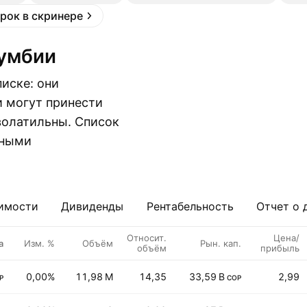
рок в скринере
лумбии
иске: они
и могут принести
волатильны. Список
жными
имости
Дивиденды
Рентабельность
Отчет о 
Относит.
Цена/
а
Изм. %
Объём
Рын. кап.
объём
прибыль
0,00%
11,98 M
14,35
33,59 B
2,99
P
COP