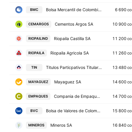
Bolsa Mercantil de Colombia SA
6 690
BMC
CO
Cementos Argos SA
10 900
CEMARGOS
CO
Riopaila Castilla SA
11 200
RIOPAILIND
CO
Riopaila Agricola SA
11 260
RIOPAILA
CO
Titulos Particpativos Titularizacion TIN
13 480
TIN
CO
Mayaguez SA
14 600
MAYAGUEZ
CO
Compania de Empaques SA
14 700
EMPAQUES
CO
Bolsa de Valores de Colombia S.A.
15 800
BVC
CO
Mineros SA
16 840
MINEROS
CO