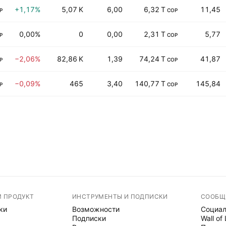
+1,17%
5,07 K
6,00
6,32 T
11,45
P
COP
0,00%
0
0,00
2,31 T
5,77
P
COP
−2,06%
82,86 K
1,39
74,24 T
41,87
P
COP
−0,09%
465
3,40
140,77 T
145,84
P
COP
М ПРОДУКТ
ИНСТРУМЕНТЫ И ПОДПИСКИ
СООБЩ
ки
Возможности
Социал
Подписки
Wall of