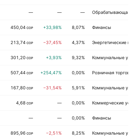
—
—
—
Обрабатывающая пр
450,04
+33,98%
8,07%
Финансы
COP
213,74
−37,45%
4,37%
Энергетические и м
COP
301,20
+3,93%
9,32%
Коммунальные услуг
COP
507,44
+254,47%
0,00%
Розничная торговля
COP
167,80
−31,54%
5,91%
Коммунальные услуг
COP
4,68
—
0,00%
Коммерческие услуг
COP
—
—
0,00%
Финансы
895,96
−2,51%
8,25%
Коммунальные услуг
COP