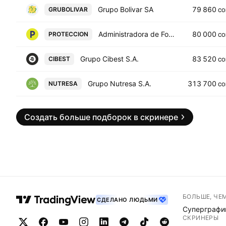
Grupo Bolivar SA
79 860
GRUBOLIVAR
CO
Administradora de Fondos de Pensiones y Cesantias Proteccion SA
80 000
PROTECCION
CO
Grupo Cibest S.A.
83 520
CIBEST
CO
Grupo Nutresa S.A.
313 700
NUTRESA
CO
Создать больше подборок в скринере
БОЛЬШЕ, ЧЕ
СДЕЛАНО ЛЮДЬМИ
Суперграфи
СКРИНЕРЫ