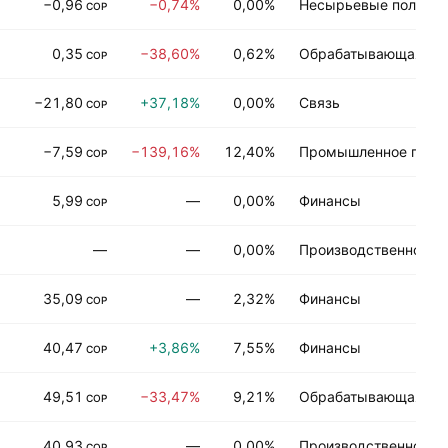
−0,96
−0,74%
0,00%
Несырьевые полезн
COP
0,35
−38,60%
0,62%
Обрабатывающая пр
COP
−21,80
+37,18%
0,00%
Связь
COP
−7,59
−139,16%
12,40%
Промышленное прои
COP
5,99
—
0,00%
Финансы
COP
—
—
0,00%
Производственно-тех
35,09
—
2,32%
Финансы
COP
40,47
+3,86%
7,55%
Финансы
COP
49,51
−33,47%
9,21%
Обрабатывающая пр
COP
40,93
—
0,00%
Производственно-тех
COP