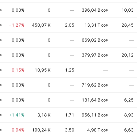
0,00%
0
—
396,04 B
10,03
P
COP
−1,27%
450,07 K
2,05
13,31 T
28,45
P
COP
0,00%
0
—
669,02 B
—
P
COP
0,00%
0
—
379,97 B
20,12
P
COP
−0,15%
10,95 K
1,25
—
—
P
0,00%
0
—
719,62 B
—
P
COP
0,00%
0
—
181,64 B
6,25
P
COP
+1,41%
3,18 K
1,71
956,11 B
8,93
P
COP
−0,94%
190,24 K
3,50
4,98 T
6,63
P
COP