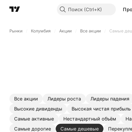
Поиск
Пр
Рынки
/
Колумбия
/
Акции
/
Все акции
/
Самые де
Все акции
Лидеры роста
Лидеры падения
Высокие дивиденды
Высокая чистая прибыль
Самые активные
Нестандартный объём
На
Самые дорогие
Самые дешевые
Перекупл