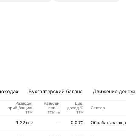
доходах
Бухгалтерский баланс
Движение денежн
Разводн.
Разводн.
Див.
Сектор
приб./акцию
приб./
доход %
акцию,
TTM
TTM, г/г
TTM
рост
1,22
—
0,00%
Обрабатывающая пр
COP