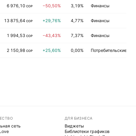
6 976,10
−50,50%
3,19%
Финансы
COP
13 875,64
+29,76%
4,77%
Финансы
COP
1 994,53
−43,43%
7,37%
Финансы
COP
2 150,98
+25,60%
0,00%
Потребительские тов
COP
ЕСТВО
ДЛЯ БИЗНЕСА
ьная сеть
Виджеты
 Love
Библиотеки графиков