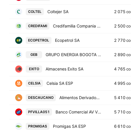
Coltejer SA
2 075
COLTEL
CO
Credifamilia Compania de Financiamiento SA
2 500
CREDIFAMI
CO
Ecopetrol SA
2 770
ECOPETROL
CO
GRUPO ENERGIA BOGOTA S.A. E.S.P
2 890
GEB
CO
Almacenes Exito SA
4 765
EXITO
CO
Celsia SA ESP
4 995
CELSIA
CO
Alimentos Derivados de la Cana SA
5 410
DESCAUCANO
CO
Banco Comercial AV Villas SA Pfd Series 051
5 710
PFVILLA051
CO
Promigas SA ESP
6 610
PROMIGAS
CO