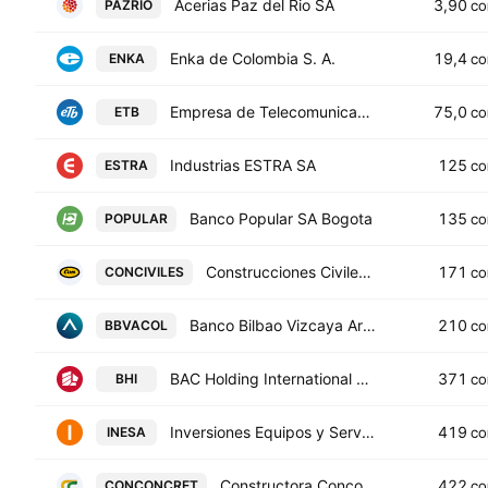
Acerias Paz del Rio SA
3,90
PAZRIO
CO
Enka de Colombia S. A.
19,4
ENKA
CO
Empresa de Telecomunicaciones de Bogota SA ESP
75,0
ETB
CO
Industrias ESTRA SA
125
ESTRA
CO
Banco Popular SA Bogota
135
POPULAR
CO
Construcciones Civiles SA
171
CONCIVILES
CO
Banco Bilbao Vizcaya Argentaria Colombia SA Class B
210
BBVACOL
CO
BAC Holding International Corp
371
BHI
CO
Inversiones Equipos y Servicios SA
419
INESA
CO
Constructora Conconcreto S.A.
422
CONCONCRET
CO