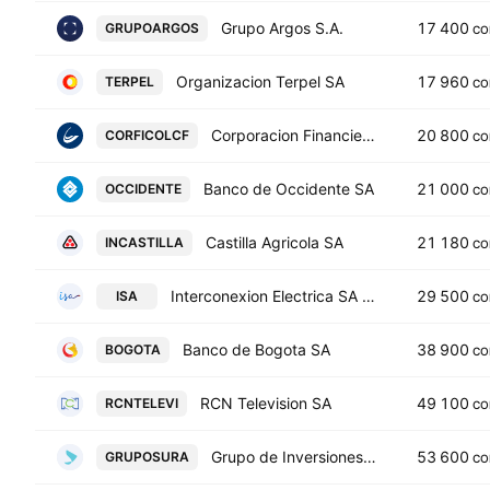
Grupo Argos S.A.
17 400
GRUPOARGOS
CO
Organizacion Terpel SA
17 960
TERPEL
CO
Corporacion Financiera Colombiana SA
20 800
CORFICOLCF
CO
Banco de Occidente SA
21 000
OCCIDENTE
CO
Castilla Agricola SA
21 180
INCASTILLA
CO
Interconexion Electrica SA ESP
29 500
ISA
CO
Banco de Bogota SA
38 900
BOGOTA
CO
RCN Television SA
49 100
RCNTELEVI
CO
Grupo de Inversiones Suramericana S.A.
53 600
GRUPOSURA
CO