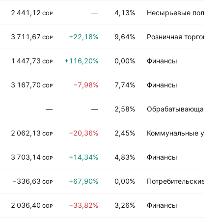
2 441,12
—
4,13%
Несырьевые полезн
COP
3 711,67
+22,18%
9,64%
Розничная торговля
COP
1 447,73
+116,20%
0,00%
Финансы
COP
3 167,70
−7,98%
7,74%
Финансы
COP
—
—
2,58%
Обрабатывающая пр
2 062,13
−20,36%
2,45%
Коммунальные услуг
COP
3 703,14
+14,34%
4,83%
Финансы
COP
−336,63
+67,90%
0,00%
Потребительские усл
COP
2 036,40
−33,82%
3,26%
Финансы
COP