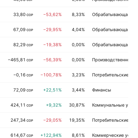
33,80
−53,62%
8,33%
Обрабатывающая пр
COP
67,09
−29,95%
4,04%
Обрабатывающая пр
COP
82,29
−19,38%
0,00%
Обрабатывающая пр
COP
−465,81
−56,39%
0,00%
Производственно-тех
COP
−0,16
−100,78%
3,23%
Потребительские усл
COP
72,09
+22,51%
3,44%
Финансы
COP
424,11
+9,32%
30,87%
Коммунальные услуг
COP
247,34
−29,05%
19,35%
Потребительские тов
COP
614,67
+122,94%
8,61%
Коммерческие услуг
COP