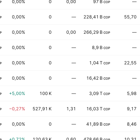
0,00%
0
0,00
97 B
—
P
COP
0,00%
0
—
228,41 B
55,70
P
COP
0,00%
0
0,00
266,29 B
—
P
COP
0,00%
0
—
8,9 B
—
P
COP
0,00%
0
—
1,04 T
22,55
P
COP
0,00%
0
—
16,42 B
—
P
COP
+5,00%
100 K
—
3,09 T
5,98
P
COP
−0,27%
527,91 K
1,31
16,03 T
9,17
P
COP
0,00%
0
—
41,89 B
8,46
P
COP
+0,72%
120,63 K
0,60
478,66 B
10,31
P
COP