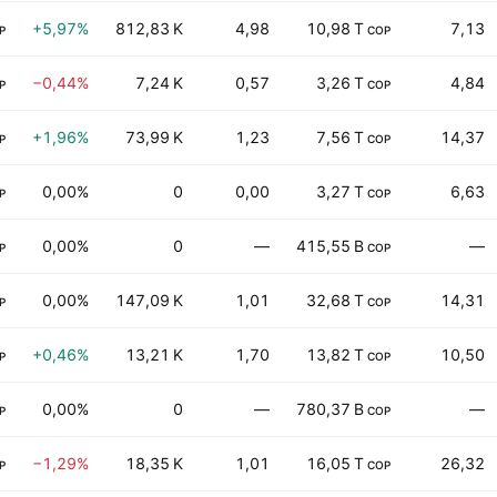
+5,97%
812,83 K
4,98
10,98 T
7,13
P
COP
−0,44%
7,24 K
0,57
3,26 T
4,84
P
COP
+1,96%
73,99 K
1,23
7,56 T
14,37
P
COP
0,00%
0
0,00
3,27 T
6,63
P
COP
0,00%
0
—
415,55 B
—
P
COP
0,00%
147,09 K
1,01
32,68 T
14,31
P
COP
+0,46%
13,21 K
1,70
13,82 T
10,50
P
COP
0,00%
0
—
780,37 B
—
P
COP
−1,29%
18,35 K
1,01
16,05 T
26,32
P
COP