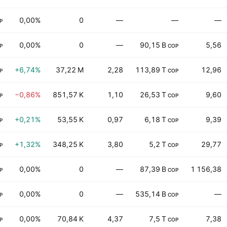
0,00%
0
—
—
—
P
0,00%
0
—
90,15 B
5,56
P
COP
+6,74%
37,22 M
2,28
113,89 T
12,96
P
COP
−0,86%
851,57 K
1,10
26,53 T
9,60
P
COP
+0,21%
53,55 K
0,97
6,18 T
9,39
P
COP
+1,32%
348,25 K
3,80
5,2 T
29,77
P
COP
0,00%
0
—
87,39 B
1 156,38
P
COP
0,00%
0
—
535,14 B
—
P
COP
0,00%
70,84 K
4,37
7,5 T
7,38
P
COP