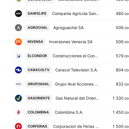
Compania Agricola San Felipe SA
480
SANFELIPE
CO
Agroguachal SA
506
AGROCHAL
CO
Inversiones Venecia SA
506
INVENSA
CO
Construcciones el Condor SA
579
ELCONDOR
CO
Caracol Television S.A.
804
CARACOLTV
CO
Grupo Aval Acciones y Valores SA
832
GRUPOAVAL
CO
Gas Natural del Oriente S.A. E.S.P.
1 330
GASORIENTE
CO
Colombina S.A.
1 450
COLOMBINA
CO
Corporacion de Ferias y Exposiciones SA
1 500
CORFERIAS
CO