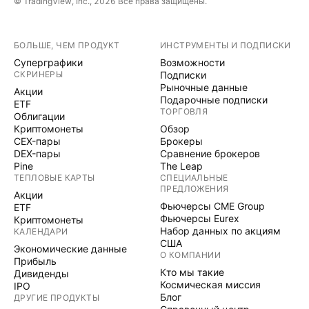
© TradingView, Inc., 2026 Все права защищены.
БОЛЬШЕ, ЧЕМ ПРОДУКТ
ИНСТРУМЕНТЫ И ПОДПИСКИ
Суперграфики
Возможности
СКРИНЕРЫ
Подписки
Рыночные данные
Акции
Подарочные подписки
ETF
ТОРГОВЛЯ
Облигации
Криптомонеты
Обзор
CEX-пары
Брокеры
DEX-пары
Сравнение брокеров
Pine
The Leap
ТЕПЛОВЫЕ КАРТЫ
СПЕЦИАЛЬНЫЕ
ПРЕДЛОЖЕНИЯ
Акции
Фьючерсы CME Group
ETF
Фьючерсы Eurex
Криптомонеты
Набор данных по акциям
КАЛЕНДАРИ
США
Экономические данные
О КОМПАНИИ
Прибыль
Кто мы такие
Дивиденды
Космическая миссия
IPO
Блог
ДРУГИЕ ПРОДУКТЫ