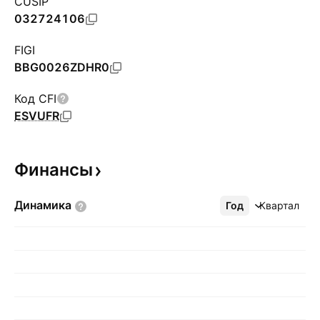
CUSIP
032724106
FIGI
BBG0026ZDHR0
Код CFI
ESVUFR
Финансы
Динамика
Год
Ещё
Квартал