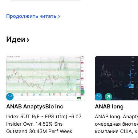
Продолжить 
читать
Идеи
Д
л
ANAB AnaptysBio Inc
ANAB long
и
н
Index RUT P/E - EPS (ttm) -6.07
ANAB long. Anaptys
н
а
Insider Own 14.52% Shs
очередная биоте
я
Outstand 30.43M Perf Week
компания США, к