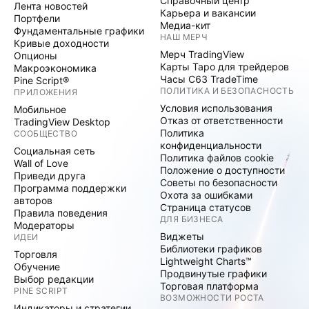
Справочный центр
Лента новостей
Карьера и вакансии
Портфели
Медиа-кит
Фундаментальные графики
НАШ МЕРЧ
Кривые доходности
Мерч TradingView
Опционы
Карты Таро для трейдеров
Макроэкономика
Часы C63 TradeTime
Pine Script®
ПОЛИТИКА И БЕЗОПАСНОСТЬ
ПРИЛОЖЕНИЯ
Условия использования
Мобильное
Отказ от ответственности
TradingView Desktop
Политика
СООБЩЕСТВО
конфиденциальности
Социальная сеть
Политика файлов cookie
Wall of Love
Положение о доступности
Приведи друга
Советы по безопасности
Программа поддержки
Охота за ошибками
авторов
Страница статусов
Правила поведения
ДЛЯ БИЗНЕСА
Модераторы
Виджеты
ИДЕИ
Библиотеки графиков
Торговля
Lightweight Charts™
Обучение
Продвинутые графики
Выбор редакции
Торговая платформа
PINE SCRIPT
ВОЗМОЖНОСТИ РОСТА
Индикаторы и стратегии