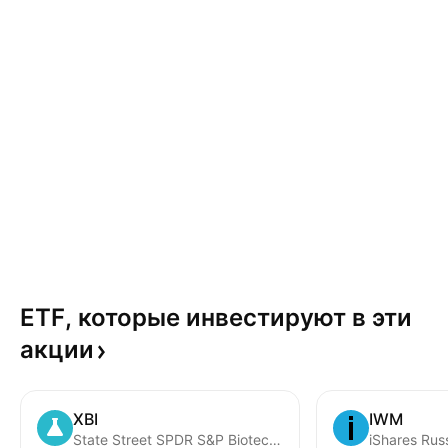
ETF, которые инвестируют в эти
акции
XBI
IWM
State Street SPDR S&P Biotech ETF
iShares Rus