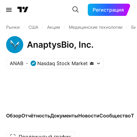
Регистрация
Рынки
/
США
/
Акции
/
Медицинские технологии
/
Би
AnaptysBio, Inc.
ANAB
Nasdaq Stock Market
Обзор
Отчётность
Документы
Новости
Сообщество
Те
Продвинутый график