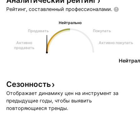
Аналитический
рейтинг
Рейтинг, составленный
профессионалами.
Нейтрально
Продавать
Покупать
Активно
Активно покупать
продавать
Нейтрал
Сезонность
Отображает динамику цен на инструмент за
предыдущие годы, чтобы выявить
повторяющиеся тренды.