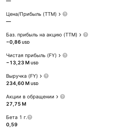
—
Цена/Прибыль (TTM)
—
Баз. прибыль на акцию (TTM)
−0,86
USD
Чистая прибыль (FY)
‪−13,23 M‬
USD
Выручка (FY)
‪234,60 M‬
USD
Акции в обращении
‪27,75 M‬
Бета 1 г.
0,59