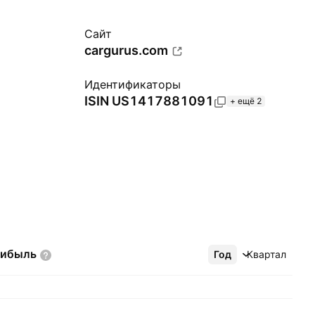
Сайт
cargurus.com
Идентификаторы
ISIN
US1417881091
+ ещё 2
рибыль
Год
Ещё
Квартал