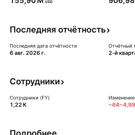
‪155,90 M‬
‪906,98
USD
Последняя
отчётность
Последняя дата отчётности
Отчётный 
6 авг. 2026 г.
2-й квар
Сотрудники
Сотрудники (FY)
Изменение 
‪1,22 K‬
−64
−4,9
Подробнее