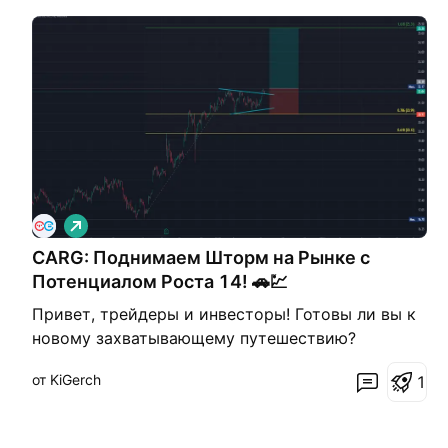
Д
л
CARG: Поднимаем Шторм на Рынке с
и
н
Потенциалом Роста 14! 🚗💹
н
а
Привет, трейдеры и инвесторы! Готовы ли вы к
я
новому захватывающему путешествию?
Сегодня наш фокус - CarGurus (CARG), и у нас
от KiGerch
1
есть краткосрочная идея с потенциалом роста в
14%! Готовы ли вы подняться на волне успеха?
Технический Анализ: Давайте взглянем на