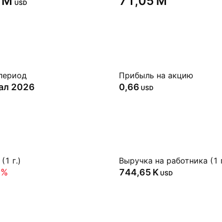
 M‬
‪71,05 M‬
USD
период
Прибыль на акцию
тал 2026
0,66
USD
(1 г.)
Выручка на работника (1 г
9%
‪744,65 K‬
USD