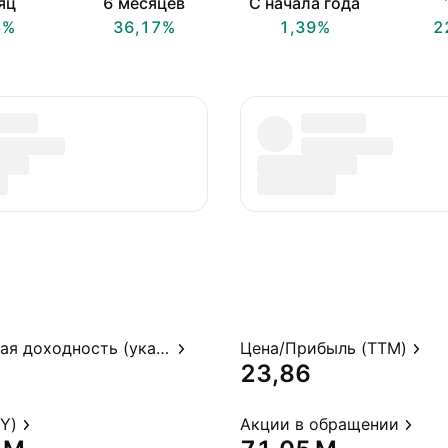
яц
6 месяцев
С начала года
5%
36,17%
1,39%
2
Дивидендная доходность (указ.)
Цена/Прибыль (TTM)
23,86
Y)
Акции в обращении