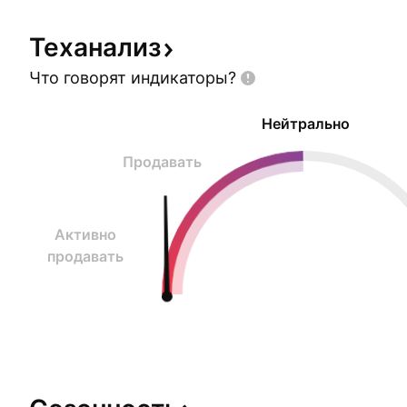
детали, которые делают CARG нашим звездным
Теханализ
Что говорят
индикаторы?
Нейтрально
Продавать
Активно
продавать