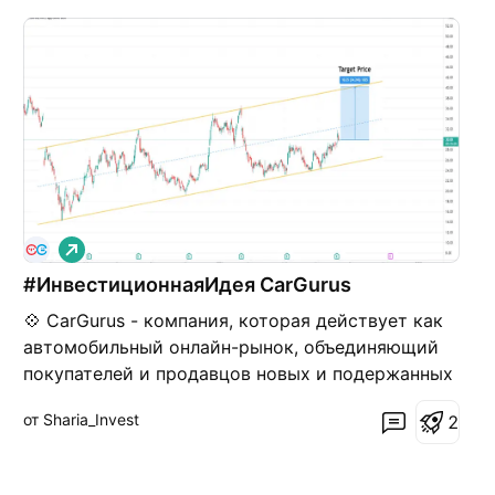
Д
л
#ИнвестиционнаяИдея CarGurus
и
н
💠 CarGurus - компания, которая действует как
н
а
автомобильный онлайн-рынок, объединяющий
я
покупателей и продавцов новых и подержанных
автомобилей. Компания предоставляет
от Sharia_Invest
2
потребителям автомобильный онлайн-рынок,
где они могут искать новые и подержанные
автомобили у ее дилеров, а также продавать