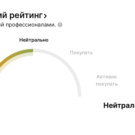
свои а
ий
рейтинг
ый
профессионалами.
Нейтрально
Покупать
Активно
покупать
Нейтрал