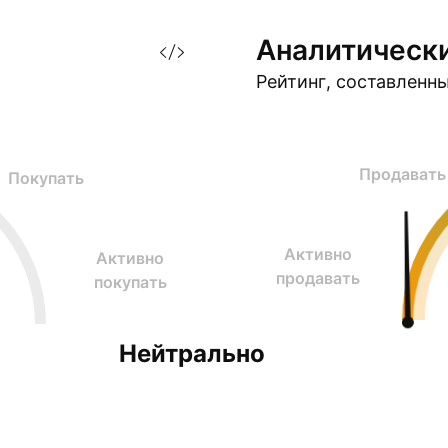
канала. Если п
Аналитическ
Рейтинг, составленн
Продавать
Покупать
Активно
Активно
продавать
покупать
Нейтрально