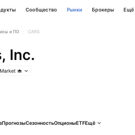
одукты
Сообщество
Рынки
Брокеры
Ещё
исы и ПО
/
CARG
 Inc.
Market
з
Прогнозы
Сезонность
Опционы
ETF
Ещё