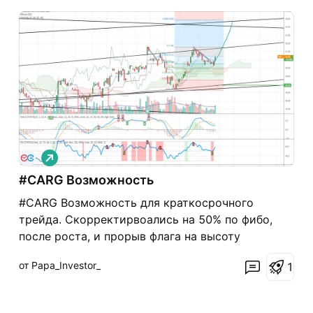
Д
л
#CARG Возможность
и
н
#CARG Возможность для краткосрочного
н
а
трейда. Скорректирвоались на 50% по фибо,
я
после роста, и прорыв флага на высоту
флагштока. По индикаторам видна сила
от Papa_Investor_
1
движения. Цели - флаг на высоту флагштока и
фибо 1.6 которые совпадают в районе 34.8. Есть
и второй сценарий - красный, поход вниз