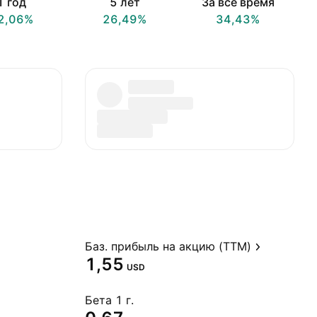
1 год
5 лет
За всё время
2,06%
26,49%
34,43%
Баз. прибыль на акцию (TTM)
1,55
USD
Бета 1 г.