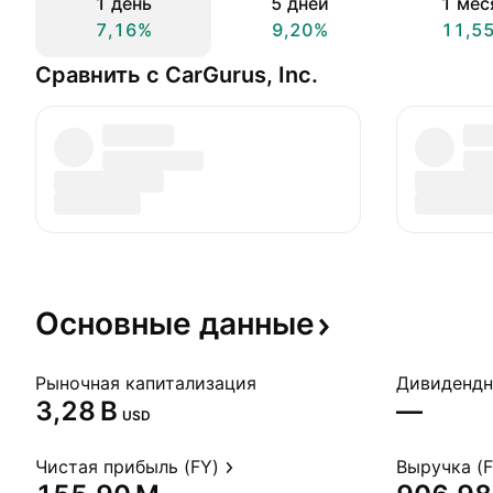
1 день
5 дней
1 мес
7,16%
9,20%
11,5
Сравнить с CarGurus, Inc.
Основные
данные
Рыночная капитализация
‪3,28 B‬
—
USD
Чистая прибыль (FY)
Выручка (F