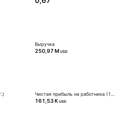
0,67
Выручка
‪250,97 M‬
USD
.)
Чистая прибыль на работника (1 г.)
‪161,53 K‬
USD