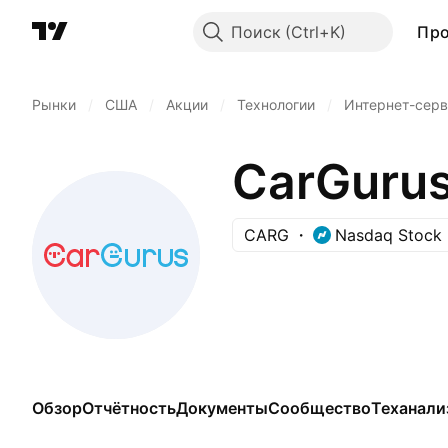
Поиск
Пр
Рынки
/
США
/
Акции
/
Технологии
/
Интернет-серв
CarGurus,
CARG
Nasdaq Stock 
Обзор
Отчётность
Документы
Сообщество
Теханали