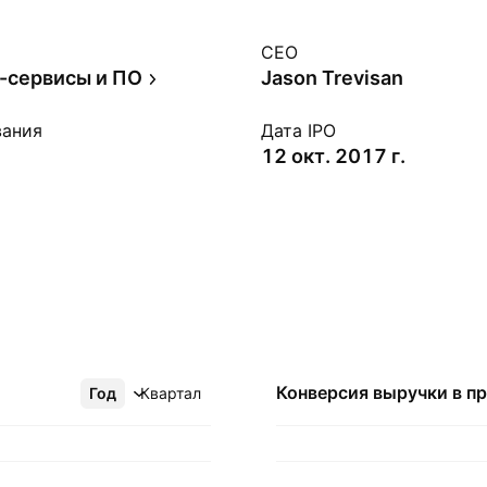
CEO
-сервисы и ПО
Jason Trevisan
вания
Дата IPO
12 окт. 2017 г.
Конверсия выручки в
п
Год
Ещё
Квартал