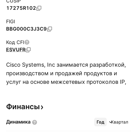
CUSIP
17275R102
FIGI
BBG000C3J3C9
Код CFI
ESVUFR
Cisco Systems, Inc занимается разработкой,
производством и продажей продуктов и
услуг на основе межсетевых протоколов IP,
П
предназначенных для предприятий в сферах
коммуникаций и информационных
Финансы
технологий. Компания осуществляет свою
деятельность посредством следующих
Динамика
Год
Ещё
Квартал
географических сегментов: Северная и
Южная Америка, EMEA (Европа, Ближний