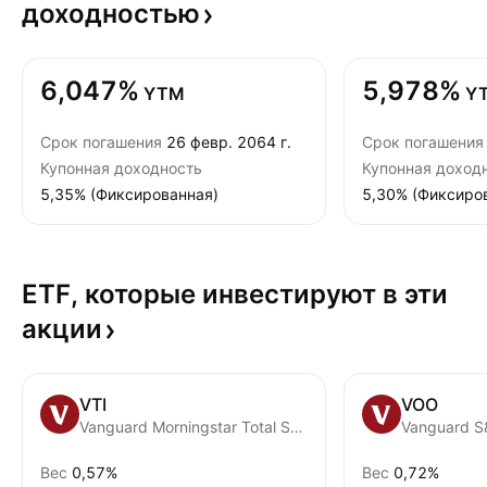
доходностью
6,047%
5,978%
YTM
Y
Срок погашения
26 февр. 2064 г.
Срок погашения
Купонная доходность
Купонная доход
5,35% (Фиксированная)
5,30% (Фиксиро
ETF, которые инвестируют в эти
акции
VTI
VOO
Vanguard Morningstar Total Stock Market ETF
Vanguard S
Вес
0,57%
Вес
0,72%