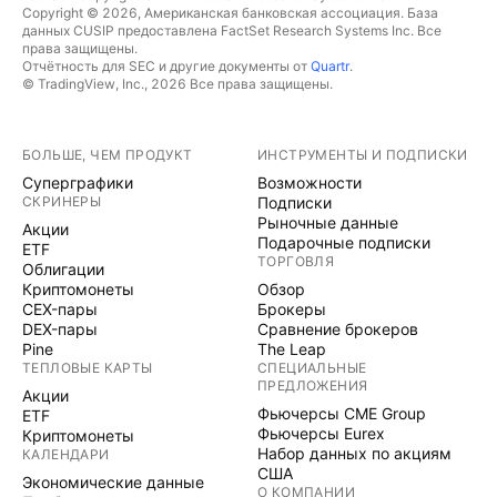
Copyright © 2026, Американская банковская ассоциация. База
данных CUSIP предоставлена FactSet Research Systems Inc. Все
права защищены.
Отчётность для SEC и другие документы от
Quartr
.
© TradingView, Inc., 2026 Все права защищены.
БОЛЬШЕ, ЧЕМ ПРОДУКТ
ИНСТРУМЕНТЫ И ПОДПИСКИ
Суперграфики
Возможности
СКРИНЕРЫ
Подписки
Рыночные данные
Акции
Подарочные подписки
ETF
ТОРГОВЛЯ
Облигации
Криптомонеты
Обзор
CEX-пары
Брокеры
DEX-пары
Сравнение брокеров
Pine
The Leap
ТЕПЛОВЫЕ КАРТЫ
СПЕЦИАЛЬНЫЕ
ПРЕДЛОЖЕНИЯ
Акции
Фьючерсы CME Group
ETF
Фьючерсы Eurex
Криптомонеты
Набор данных по акциям
КАЛЕНДАРИ
США
Экономические данные
О КОМПАНИИ