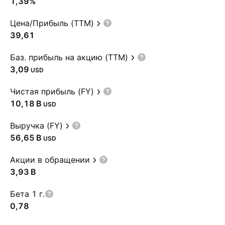
1,39%
Цена/Прибыль (TTM)
39,61
Баз. прибыль на акцию (TTM)
3,09
USD
Чистая прибыль (FY)
‪10,18 B‬
USD
Выручка (FY)
‪56,65 B‬
USD
Акции в обращении
‪3,93 B‬
Бета 1 г.
0,78