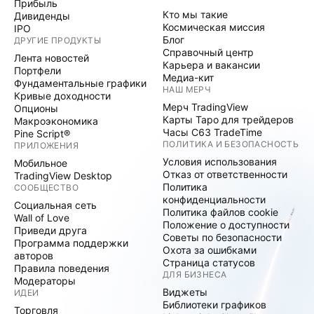
Прибыль
Кто мы такие
Дивиденды
Космическая миссия
IPO
Блог
ДРУГИЕ ПРОДУКТЫ
Справочный центр
Лента новостей
Карьера и вакансии
Портфели
Медиа-кит
Фундаментальные графики
НАШ МЕРЧ
Кривые доходности
Мерч TradingView
Опционы
Карты Таро для трейдеров
Макроэкономика
Часы C63 TradeTime
Pine Script®
ПОЛИТИКА И БЕЗОПАСНОСТЬ
ПРИЛОЖЕНИЯ
Условия использования
Мобильное
Отказ от ответственности
TradingView Desktop
Политика
СООБЩЕСТВО
конфиденциальности
Социальная сеть
Политика файлов cookie
Wall of Love
Положение о доступности
Приведи друга
Советы по безопасности
Программа поддержки
Охота за ошибками
авторов
Страница статусов
Правила поведения
ДЛЯ БИЗНЕСА
Модераторы
Виджеты
ИДЕИ
Библиотеки графиков
Торговля