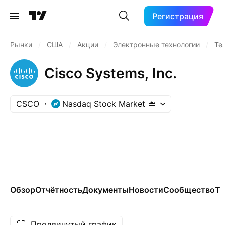
Регистрация
Рынки
/
США
/
Акции
/
Электронные технологии
/
Те
Cisco Systems, Inc.
CSCO
Nasdaq Stock Market
Обзор
Отчётность
Документы
Новости
Сообщество
Те
Продвинутый график