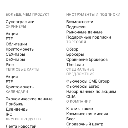
БОЛЬШЕ, ЧЕМ ПРОДУКТ
ИНСТРУМЕНТЫ И ПОДПИСКИ
Суперграфики
Возможности
СКРИНЕРЫ
Подписки
Рыночные данные
Акции
Подарочные подписки
ETF
ТОРГОВЛЯ
Облигации
Криптомонеты
Обзор
CEX-пары
Брокеры
DEX-пары
Сравнение брокеров
Pine
The Leap
ТЕПЛОВЫЕ КАРТЫ
СПЕЦИАЛЬНЫЕ
ПРЕДЛОЖЕНИЯ
Акции
Фьючерсы CME Group
ETF
Фьючерсы Eurex
Криптомонеты
Набор данных по акциям
КАЛЕНДАРИ
США
Экономические данные
О КОМПАНИИ
Прибыль
Кто мы такие
Дивиденды
Космическая миссия
IPO
Блог
ДРУГИЕ ПРОДУКТЫ
Справочный центр
Лента новостей