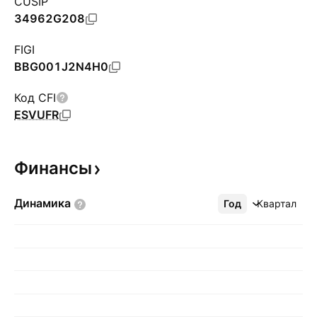
CUSIP
34962G208
FIGI
BBG001J2N4H0
Код CFI
ESVUFR
Финансы
Динамика
Год
Ещё
Квартал