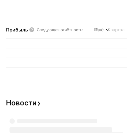
Прибыль
Год
Ещё
Квартал
Следующая отчётность
:
—
Новости