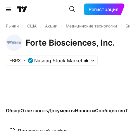
Регистрация
Рынки
/
США
/
Акции
/
Медицинские технологии
/
Би
Forte Biosciences, Inc.
FBRX
Nasdaq Stock Market
Обзор
Отчётность
Документы
Новости
Сообщество
Те
Продвинутый график