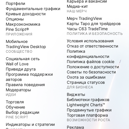
Карьера и вакансии
Портфели
Медиа-кит
Фундаментальные графики
НАШ МЕРЧ
Кривые доходности
Мерч TradingView
Опционы
Карты Таро для трейдеров
Макроэкономика
Часы C63 TradeTime
Pine Script®
ПОЛИТИКА И БЕЗОПАСНОСТЬ
ПРИЛОЖЕНИЯ
Условия использования
Мобильное
Отказ от ответственности
TradingView Desktop
Политика
СООБЩЕСТВО
конфиденциальности
Социальная сеть
Политика файлов cookie
Wall of Love
Положение о доступности
Приведи друга
Советы по безопасности
Программа поддержки
Охота за ошибками
авторов
Страница статусов
Правила поведения
ДЛЯ БИЗНЕСА
Модераторы
Виджеты
ИДЕИ
Библиотеки графиков
Торговля
Lightweight Charts™
Обучение
Продвинутые графики
Выбор редакции
Торговая платформа
PINE SCRIPT
ВОЗМОЖНОСТИ РОСТА
Индикаторы и стратегии
Реклама