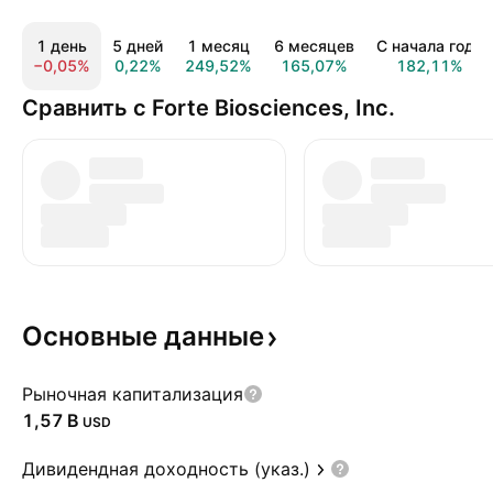
1 день
5 дней
1 месяц
6 месяцев
С начала года
−0,05%
0,22%
249,52%
165,07%
182,11%
Сравнить с Forte Biosciences, Inc.
Основные
данные
Рыночная капитализация
‪1,57 B‬
USD
Дивидендная доходность (указ.)