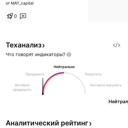
как отбой от уровня sl= 2.85
от MAY_capital
tp= 3.3
0
Теханализ
Что говорят
индикаторы?
Нейтрально
Продавать
Покупать
Активно
Активно покупать
продавать
Нейтрал
Аналитический
рейтинг