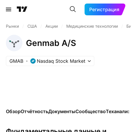
Регистрация
Рынки
/
США
/
Акции
/
Медицинские технологии
/
Би
Genmab A/S
GMAB
Nasdaq Stock Market
Обзор
Отчётность
Документы
Сообщество
Теханализ
Фундаментальные данные и