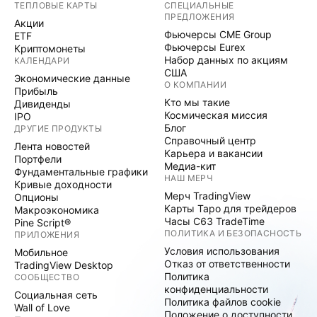
ТЕПЛОВЫЕ КАРТЫ
СПЕЦИАЛЬНЫЕ
ПРЕДЛОЖЕНИЯ
Акции
Фьючерсы CME Group
ETF
Фьючерсы Eurex
Криптомонеты
Набор данных по акциям
КАЛЕНДАРИ
США
Экономические данные
О КОМПАНИИ
Прибыль
Кто мы такие
Дивиденды
Космическая миссия
IPO
Блог
ДРУГИЕ ПРОДУКТЫ
Справочный центр
Лента новостей
Карьера и вакансии
Портфели
Медиа-кит
Фундаментальные графики
НАШ МЕРЧ
Кривые доходности
Мерч TradingView
Опционы
Карты Таро для трейдеров
Макроэкономика
Часы C63 TradeTime
Pine Script®
ПОЛИТИКА И БЕЗОПАСНОСТЬ
ПРИЛОЖЕНИЯ
Условия использования
Мобильное
Отказ от ответственности
TradingView Desktop
Политика
СООБЩЕСТВО
конфиденциальности
Социальная сеть
Политика файлов cookie
Wall of Love
Положение о доступности