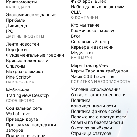
Фьючерсы Eurex
Криптомонеты
Набор данных по акциям
КАЛЕНДАРИ
США
Экономические данные
О КОМПАНИИ
Прибыль
Кто мы такие
Дивиденды
Космическая миссия
IPO
Блог
ДРУГИЕ ПРОДУКТЫ
Справочный центр
Лента новостей
Карьера и вакансии
Портфели
Медиа-кит
Фундаментальные графики
НАШ МЕРЧ
Кривые доходности
Мерч TradingView
Опционы
Карты Таро для трейдеров
Макроэкономика
Часы C63 TradeTime
Pine Script®
ПОЛИТИКА И БЕЗОПАСНОСТЬ
ПРИЛОЖЕНИЯ
Условия использования
Мобильное
Отказ от ответственности
TradingView Desktop
Политика
СООБЩЕСТВО
конфиденциальности
Социальная сеть
Политика файлов cookie
Wall of Love
Положение о доступности
Приведи друга
Советы по безопасности
Программа поддержки
Охота за ошибками
авторов
Страница статусов
Правила поведения