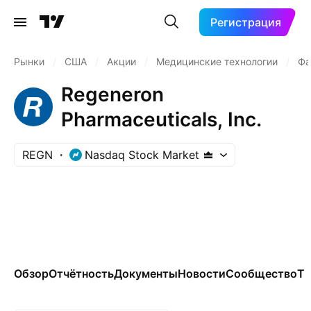
Регистрация
Рынки
/
США
/
Акции
/
Медицинские технологии
/
Фа
Regeneron
Pharmaceuticals, Inc.
REGN
Nasdaq Stock Market
Обзор
Отчётность
Документы
Новости
Сообщество
Те