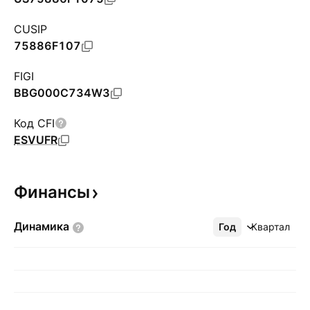
CUSIP
75886F107
FIGI
BBG000C734W3
Код CFI
ESVUFR
Финансы
Динамика
Год
Ещё
Квартал