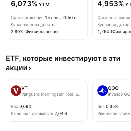
6,073%
4,953%
YTM
Y
Срок погашения
15 сент. 2050 г.
Срок погашения
Купонная доходность
Купонная доход
2,80% (Фиксированная)
1,75% (Фиксиро
ETF, которые инвестируют в эти
акции
VTI
QQQ
Vanguard Morningstar Total Stock Market ETF
Invesco QQQ
Вес
0,09%
Вес
0,35%
Рыночная стоимость
‪2,04 B‬
Рыночная стоим