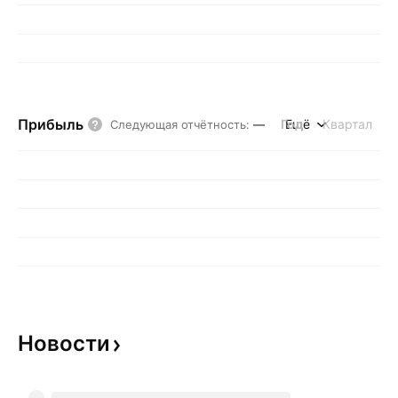
Прибыль
Год
Ещё
Квартал
Следующая отчётность
:
—
Новости