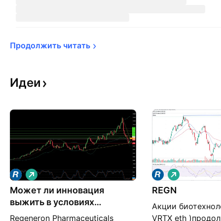
Продолжить 
читать
Идеи
Д
Д
л
л
Может ли инновация
и
REGN
и
н
н
выжить в условиях
Акции биотехнол
н
н
производственных
а
а
Regeneron Pharmaceuticals
VRTX eth )продо