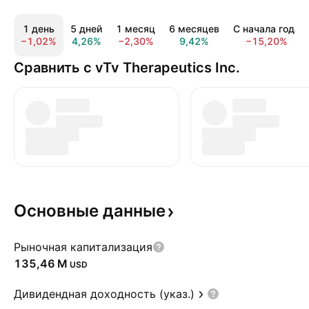
1 день
5 дней
1 месяц
6 месяцев
С начала года
−1,02%
4,26%
−2,30%
9,42%
−15,20%
Сравнить с vTv Therapeutics Inc.
Основные
данные
Рыночная капитализация
‪135,46 M‬
USD
Дивидендная доходность (указ.)