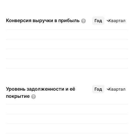
Конверсия выручки в
прибыль
Год
Ещё
Квартал
Уровень задолженности и её
Год
Ещё
Квартал
покрытие