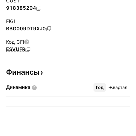
CUSIP
918385204
FIGI
BBG009DT9XJ0
Код CFI
ESVUFR
Финансы
Динамика
Год
Ещё
Квартал