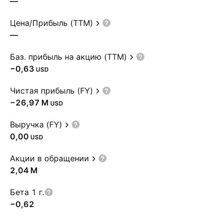
—
Цена/Прибыль (TTM)
—
Баз. прибыль на акцию (TTM)
−0,63
USD
Чистая прибыль (FY)
‪−26,97 M‬
USD
Выручка (FY)
0,00
USD
Акции в обращении
‪2,04 M‬
Бета 1 г.
−0,62