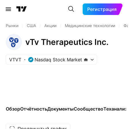
Регистрация
Рынки
/
США
/
Акции
/
Медицинские технологии
/
Фа
vTv Therapeutics Inc.
VTVT
Nasdaq Stock Market
Обзор
Отчётность
Документы
Сообщество
Теханализ
Продвинутый график