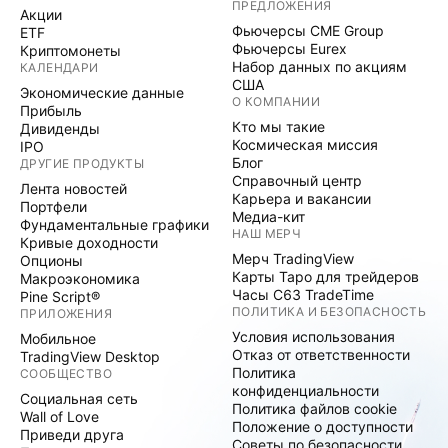
ПРЕДЛОЖЕНИЯ
Акции
Фьючерсы CME Group
ETF
Фьючерсы Eurex
Криптомонеты
Набор данных по акциям
КАЛЕНДАРИ
США
Экономические данные
О КОМПАНИИ
Прибыль
Кто мы такие
Дивиденды
Космическая миссия
IPO
Блог
ДРУГИЕ ПРОДУКТЫ
Справочный центр
Лента новостей
Карьера и вакансии
Портфели
Медиа-кит
Фундаментальные графики
НАШ МЕРЧ
Кривые доходности
Мерч TradingView
Опционы
Карты Таро для трейдеров
Макроэкономика
Часы C63 TradeTime
Pine Script®
ПОЛИТИКА И БЕЗОПАСНОСТЬ
ПРИЛОЖЕНИЯ
Условия использования
Мобильное
Отказ от ответственности
TradingView Desktop
Политика
СООБЩЕСТВО
конфиденциальности
Социальная сеть
Политика файлов cookie
Wall of Love
Положение о доступности
Приведи друга
Советы по безопасности