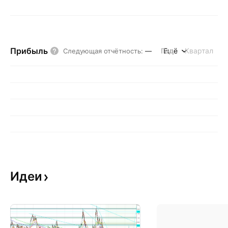
Прибыль
Год
Ещё
Квартал
Следующая отчётность
:
—
Идеи