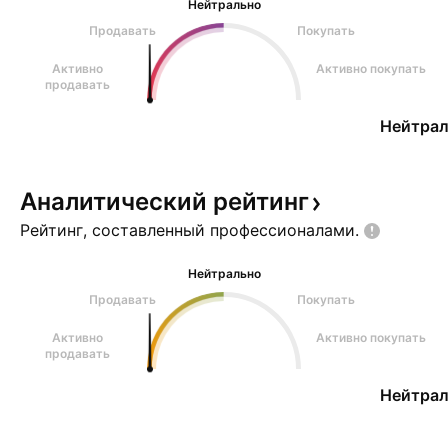
Нейтрально
Продавать
Покупать
Активно
Активно покупать
продавать
Нейтрал
Аналитический
рейтинг
Рейтинг, составленный
профессионалами.
Нейтрально
Продавать
Покупать
Активно
Активно покупать
продавать
Нейтрал