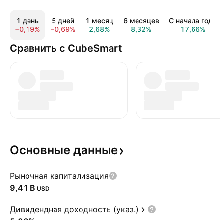
1 день
5 дней
1 месяц
6 месяцев
С начала года
−0,19%
−0,69%
2,68%
8,32%
17,66%
Сравнить с CubeSmart
Основные
данные
Рыночная капитализация
‪9,41 B‬
USD
Дивидендная доходность (указ.)