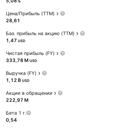
5,08%
Цена/Прибыль (TTM)
28,61
Баз. прибыль на акцию (TTM)
1,47
USD
Чистая прибыль (FY)
‪333,78 M‬
USD
Выручка (FY)
‪1,12 B‬
USD
Акции в обращении
‪222,97 M‬
Бета 1 г.
0,54