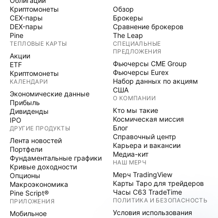
Облигации
Криптомонеты
Обзор
CEX-пары
Брокеры
DEX-пары
Сравнение брокеров
Pine
The Leap
ТЕПЛОВЫЕ КАРТЫ
СПЕЦИАЛЬНЫЕ
ПРЕДЛОЖЕНИЯ
Акции
Фьючерсы CME Group
ETF
Фьючерсы Eurex
Криптомонеты
Набор данных по акциям
КАЛЕНДАРИ
США
Экономические данные
О КОМПАНИИ
Прибыль
Кто мы такие
Дивиденды
Космическая миссия
IPO
Блог
ДРУГИЕ ПРОДУКТЫ
Справочный центр
Лента новостей
Карьера и вакансии
Портфели
Медиа-кит
Фундаментальные графики
НАШ МЕРЧ
Кривые доходности
Мерч TradingView
Опционы
Карты Таро для трейдеров
Макроэкономика
Часы C63 TradeTime
Pine Script®
ПОЛИТИКА И БЕЗОПАСНОСТЬ
ПРИЛОЖЕНИЯ
Условия использования
Мобильное