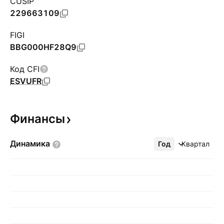
CUSIP
229663109
FIGI
BBG000HF28Q9
Код CFI
ESVUFR
Финансы
Динамика
Год
Ещё
Квартал