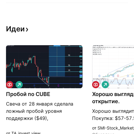
Идеи
Д
Д
л
л
Пробой по CUBE
и
Хорошо выгляд
и
н
н
открытие.
Свеча от 28 января сделала
н
н
а
а
ложный пробой уровня
Хорошо выглядит
я
я
поддержки ($49),
Покупка: $57-57.
образованного лимитным
$54.15 Первая це
от SMI-Stock_Market
покупателем и закрылась под
$60 Вторая целев
от TA_invest_view