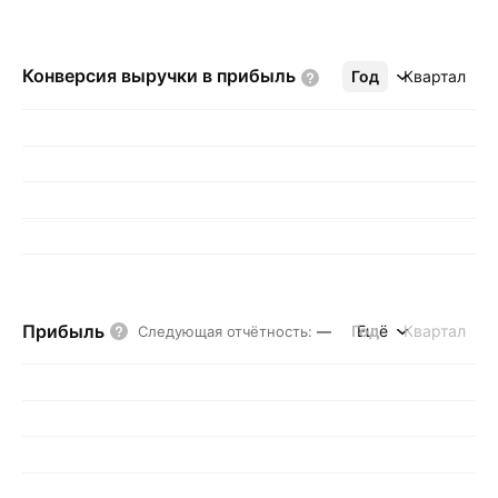
Конверсия выручки в
прибыль
Год
Ещё
Квартал
Прибыль
Год
Ещё
Квартал
Следующая отчётность
:
—