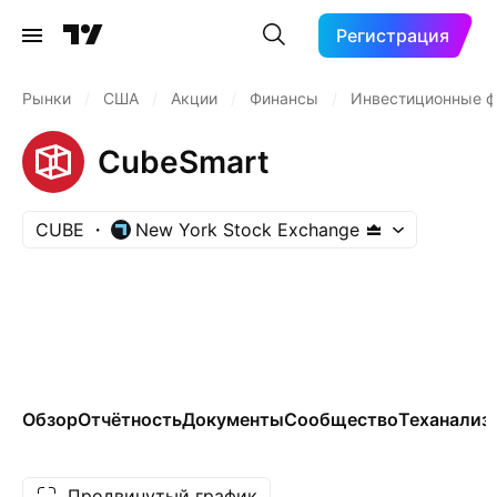
Регистрация
Рынки
/
США
/
Акции
/
Финансы
/
Инвестиционные 
CubeSmart
CUBE
New York Stock Exchange
Обзор
Отчётность
Документы
Сообщество
Теханализ
Продвинутый график